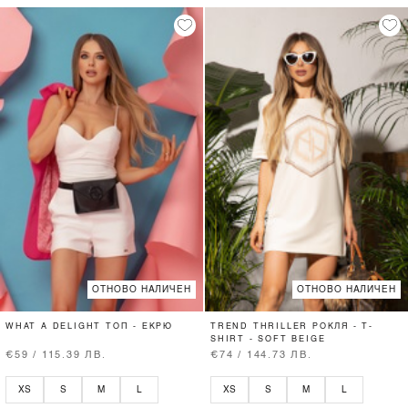
ОТНОВО НАЛИЧЕН
ОТНОВО НАЛИЧЕН
WHAT A DELIGHT ТОП - ЕКРЮ
TREND THRILLER РОКЛЯ - T-
SHIRT - SOFT BEIGE
€59 / 115.39 ЛВ.
€74 / 144.73 ЛВ.
XS
S
M
L
XS
S
M
L