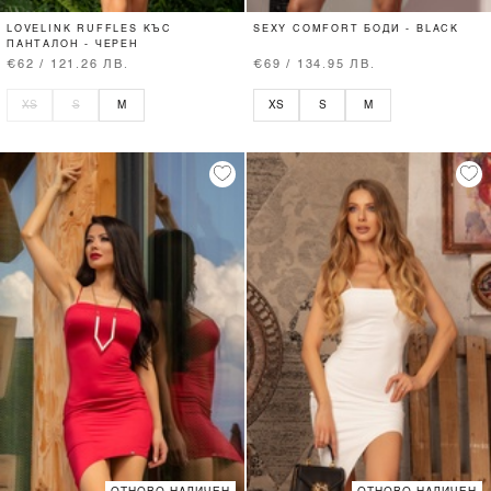
LOVELINK RUFFLES КЪС
SEXY COMFORT БОДИ - BLACK
ПАНТАЛОН - ЧЕРЕН
€62 / 121.26 ЛВ.
€69 / 134.95 ЛВ.
XS
S
M
XS
S
M