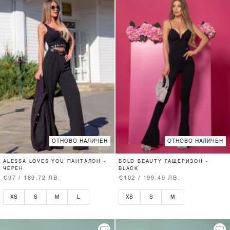
ОТНОВО НАЛИЧЕН
ОТНОВО НАЛИЧЕН
ALESSA LOVES YOU ПАНТАЛОН -
BOLD BEAUTY ГАЩЕРИЗОН -
ЧЕРЕН
BLACK
€97 / 189.72 ЛВ.
€102 / 199.49 ЛВ.
XS
S
M
L
XS
S
M