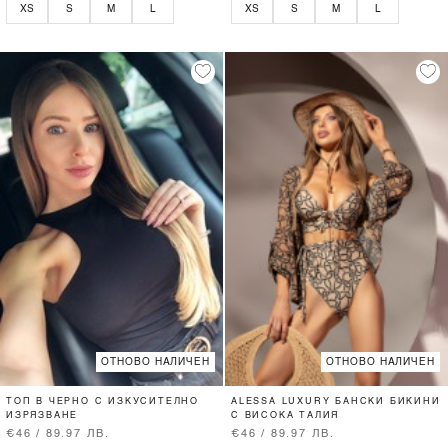
XS
S
M
L
XS
S
M
L
ОТНОВО НАЛИЧЕН
ОТНОВО НАЛИЧЕН
ТОП В ЧЕРНО С ИЗКУСИТЕЛНО
ALESSA LUXURY БАНСКИ БИКИНИ
ИЗРЯЗВАНЕ
С ВИСОКА ТАЛИЯ
€46 / 89.97 ЛВ.
€46 / 89.97 ЛВ.