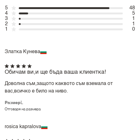
5
48
4
5
3
1
2
1
1
0
Златка Кунева
Обичам ви,и ще бъда ваша клиентка!
Доволна съм,защото каквото съм вземала от
вас,всичко е било на ниво.
Размер
L
Отговаря на размера
rosica kapralova