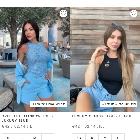
ОТНОВО НАЛИЧЕН
ОТНОВО НАЛИЧЕН
OVER THE RAINBOW ТОП -
LUXURY CLASSIC ТОП - BLACK
LUXURY BLUE
€42 / 82.14 ЛВ.
€42 / 82.14 ЛВ.
XS
S
M
L
XS
S
M
L