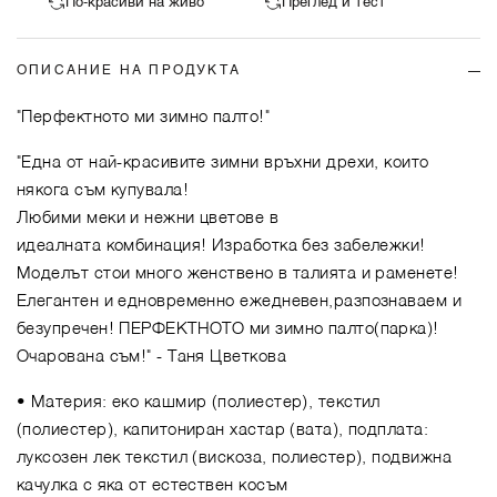
По-красиви на живо
Преглед и тест
ОПИСАНИЕ НА ПРОДУКТА
"Перфектното ми зимно палто!"
"Една от най-красивите зимни връхни дрехи, които
някога съм купувала!
Любими меки и нежни цветове в
идеалната комбинация! Изработка без забележки!
Моделът стои много женствено в талията и раменете!
Елегантен и едновременно ежедневен,разпознаваем и
безупречен! ПЕРФЕКТНОТО ми зимно палто(парка)!
Очарована съм!"
- Таня Цветкова
• Материя: еко кашмир (полиестер), текстил
(полиестер), капитониран хастар (вата), подплата:
луксозен лек текстил (вискоза, полиестер), подвижна
качулка с яка от естествен косъм