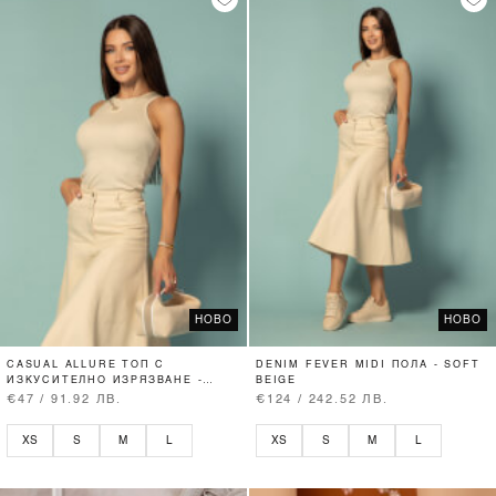
НОВО
НОВО
CASUAL ALLURE ТОП С
DENIM FEVER MIDI ПОЛА - SOFT
ИЗКУСИТЕЛНО ИЗРЯЗВАНЕ -
BEIGE
SOFT BEIGE
€47 / 91.92 ЛВ.
€124 / 242.52 ЛВ.
XS
S
M
L
XS
S
M
L