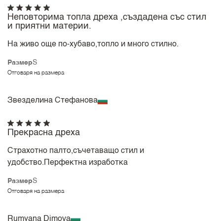
Неповторима топла дреха ,създадена със стил
и приятни материи.
На живо още по-хубаво,топло и много стилно.
Размер
S
Отговаря на размера
Звезделина Стефанова
Прекрасна дреха
Страхотно палто,съчетаващо стил и
удобство.Перфектна изработка
Размер
S
Отговаря на размера
Rumyana Dimova