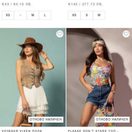
€43 / 84.10 ЛВ.
€142 / 277.73 ЛВ.
XS
S
M
L
XS
S
M
ОТНОВО НАЛИЧЕН
ОТНОВО НАЛИЧЕН
VOYAGER VIXEN ПОЛА
PLEASE DON’T STARE ТОП -