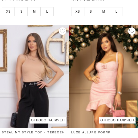
€117 / 228.83 ЛВ.
€77 / 150.60 ЛВ.
XS
S
M
L
XS
S
M
L
ОТНОВО НАЛИЧЕН
ОТНОВО НАЛИЧЕН
STEAL MY STYLE ТОП - ТЕЛЕСЕН
LUXE ALLURE РОКЛЯ