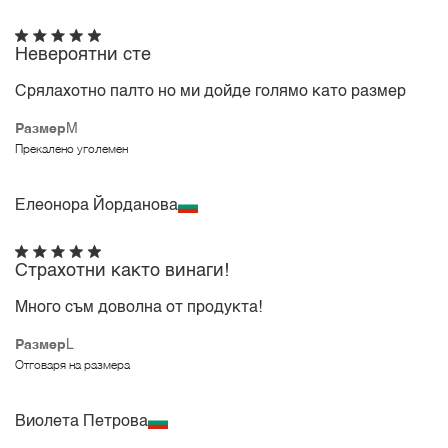
Невероятни сте
Срялахотно палто но ми дойде голямо като размер
Размер
M
Прекалено уголемен
Елеонора Йорданова
Страхотни както винаги!
Много съм доволна от продукта!
Размер
L
Отговаря на размера
Виолета Петрова