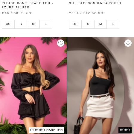
PLEASE DON’T STARE ТОП -
SILK BLOSSOM КЪСА РОКЛЯ
AZURE ALLURE
€45 / 88.01 ЛВ.
€124 / 242.52 ЛВ.
XS
S
M
L
XS
S
M
L
ОТНОВО НАЛИЧЕН
НОВО