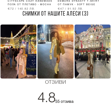
CITYSCAPE COZY HANDMADE
DEMURE DYNASTY T-SHIRT
L
ПОЛА ОТ ПЛЕТИВО - MOCHA
ОТ ПАМУК - SOFT BEIGE
О
€72 / 140.82 ЛВ.
€47 / 91.92 ЛВ.
€
СНИМКИ ОТ НАШИТЕ АЛЕСИ (3)
ОТЗИВИ
4.8
55 отзива