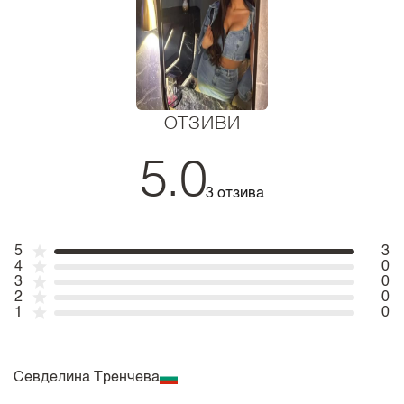
ОТЗИВИ
5.0
3 отзива
5
3
4
0
3
0
2
0
1
0
Севделина Тренчева