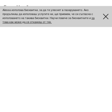
Елена Михайлова
Alessa използва бисквитки, за да те улеснят в пазаруването. Ако
продължиш да използваш услугите ни, ще приемем, че си съгласна с
използването на такива бисквитки. Научи повече за бисквитките и
за
това как може да се откажеш от тях.
.
Супер качество,както винаги!
Размер
XS
Отговаря на размера