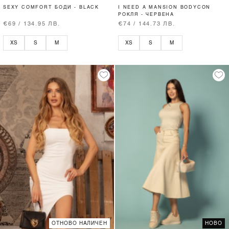
SEXY COMFORT БОДИ - BLACK
I NEED A MANSION BODYCON
РОКЛЯ - ЧЕРВЕНА
€69 / 134.95 ЛВ.
€74 / 144.73 ЛВ.
XS
S
M
XS
S
M
ОТНОВО НАЛИЧЕН
НОВО