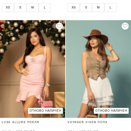
XS
S
M
L
XS
S
M
L
ОТНОВО НАЛИЧЕН
ОТНОВО НАЛИЧЕН
LUXE ALLURE РОКЛЯ
VOYAGER VIXEN ПОЛА