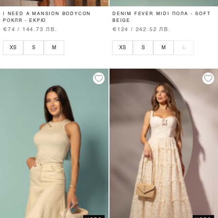
I NEED A MANSION BODYCON
DENIM FEVER MIDI ПОЛА - SOFT
РОКЛЯ - ЕКРЮ
BEIGE
€74 / 144.73 ЛВ.
€124 / 242.52 ЛВ.
XS
S
M
XS
S
M
L