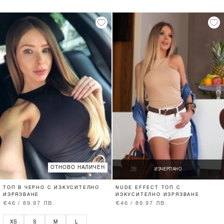
ОТНОВО НАЛИЧЕН
ИЗЧЕРПАНО
ТОП В ЧЕРНО С ИЗКУСИТЕЛНО
NUDE EFFECT ТОП С
ИЗРЯЗВАНЕ
ИЗКУСИТЕЛНО ИЗРЯЗВАНЕ
€46 / 89.97 ЛВ.
€46 / 89.97 ЛВ.
XS
S
M
L