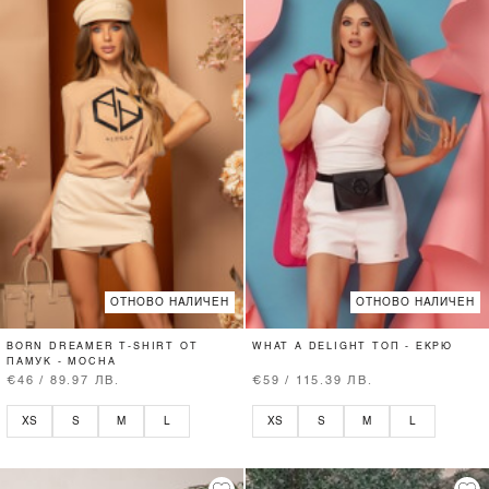
ОТНОВО НАЛИЧЕН
ОТНОВО НАЛИЧЕН
BORN DREAMER T-SHIRT ОТ
WHAT A DELIGHT ТОП - ЕКРЮ
ПАМУК - MOCHA
€46 / 89.97 ЛВ.
€59 / 115.39 ЛВ.
XS
S
M
L
XS
S
M
L