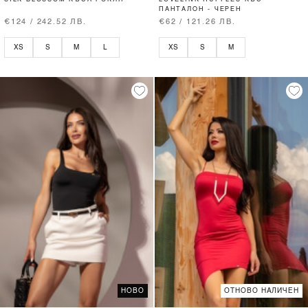
ПАНТАЛОН - ЧЕРЕН
€124 / 242.52 ЛВ.
€62 / 121.26 ЛВ.
XS
S
M
L
XS
S
M
НОВО
ОТНОВО НАЛИЧЕН