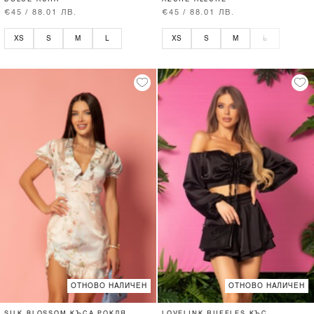
€45 / 88.01 ЛВ.
€45 / 88.01 ЛВ.
XS
S
M
L
XS
S
M
L
ОТНОВО НАЛИЧЕН
ОТНОВО НАЛИЧЕН
SILK BLOSSOM КЪСА РОКЛЯ
LOVELINK RUFFLES КЪС