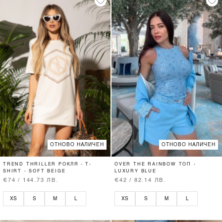
ОТНОВО НАЛИЧЕН
ОТНОВО НАЛИЧЕН
TREND THRILLER РОКЛЯ - T-
OVER THE RAINBOW ТОП -
SHIRT - SOFT BEIGE
LUXURY BLUE
€74 / 144.73 ЛВ.
€42 / 82.14 ЛВ.
XS
S
M
L
XS
S
M
L