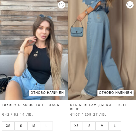
ОТНОВО НАЛИЧЕН
ОТНОВО НАЛИЧЕН
LUXURY CLASSIC ТОП - BLACK
DENIM DREAM ДЪНКИ - LIGHT
BLUE
€42 / 82.14 ЛВ.
€107 / 209.27 ЛВ.
XS
S
M
L
XS
S
M
L