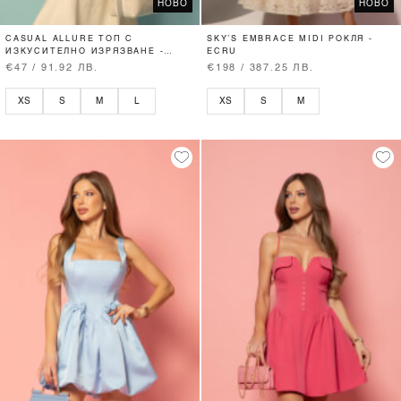
НОВО
НОВО
CASUAL ALLURE ТОП С
SKY’S EMBRACE MIDI РОКЛЯ -
ИЗКУСИТЕЛНО ИЗРЯЗВАНЕ -
ECRU
SOFT BEIGE
€47 / 91.92 ЛВ.
€198 / 387.25 ЛВ.
XS
S
M
L
XS
S
M