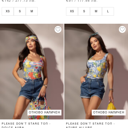
€142 / 277.73 ЛВ.
€91 / 177.98 ЛВ.
XS
S
M
XS
S
M
L
ОТНОВО НАЛИЧЕН
ОТНОВО НАЛИЧЕН
PLEASE DON’T STARE ТОП -
PLEASE DON’T STARE ТОП -
DOLCE AURA
AZURE ALLURE