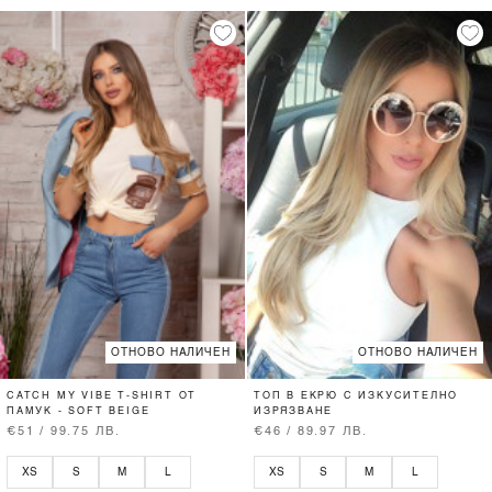
ОТНОВО НАЛИЧЕН
ОТНОВО НАЛИЧЕН
CATCH MY VIBE T-SHIRT ОТ
ТОП В ЕКРЮ С ИЗКУСИТЕЛНО
ПАМУК - SOFT BEIGE
ИЗРЯЗВАНЕ
€51 / 99.75 ЛВ.
€46 / 89.97 ЛВ.
XS
S
M
L
XS
S
M
L