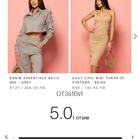
DENIM ESSENTIALS КЪСО
DAILY CHIC MIDI РОКЛЯ ОТ
S
ЯКЕ - GREY
ПЛЕТИВО - BEIGE
Г
€127 / 248.39 ЛВ.
€94 / 183.85 ЛВ.
€
ОТЗИВИ
5.0
1 отзив
5
1