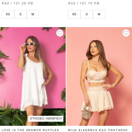
€62 / 121.26 ЛВ.
€52 / 101.70 ЛВ.
XS
S
M
XS
S
M
ОТНОВО НАЛИЧЕН
LOVE IS THE ANSWER RUFFLES
WILD ELEGANCE КЪС ПАНТАЛОН