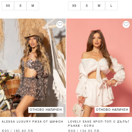
XS
S
M
XS
S
M
L
ОТНОВО НАЛИЧЕН
ОТНОВО НАЛИЧЕН
ALESSA LUXURY РИЗА ОТ ШИФОН
LOVELY EASE КРОП-ТОП С ДЪЛЪГ
РЪКАВ - ECRU
€95 / 185.80 ЛВ.
€69 / 134.95 ЛВ.