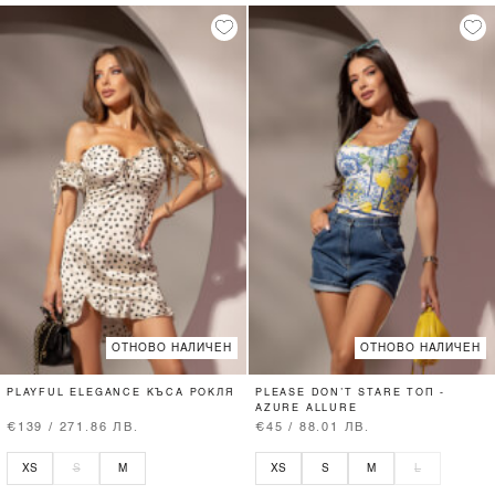
ОТНОВО НАЛИЧЕН
ОТНОВО НАЛИЧЕН
PLAYFUL ELEGANCE КЪСА РОКЛЯ
PLEASE DON’T STARE ТОП -
AZURE ALLURE
€139 / 271.86 ЛВ.
€45 / 88.01 ЛВ.
XS
S
M
XS
S
M
L