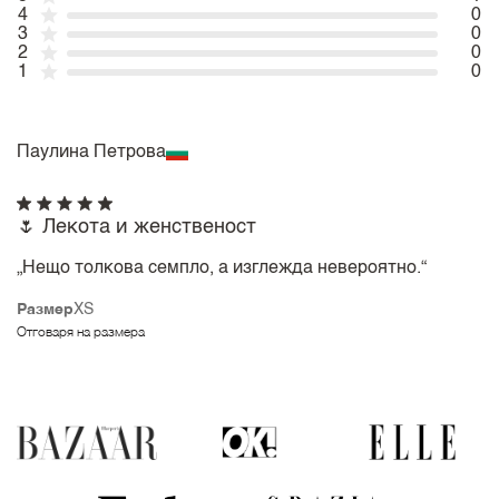
4
0
3
0
2
0
1
0
Паулина Петрова
🌷 Лекота и женственост
„Нещо толкова семпло, а изглежда невероятно.“
Размер
XS
Отговаря на размера