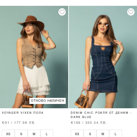
ОТНОВО НАЛИЧЕН
VOYAGER VIXEN ПОЛА
DENIM CHIC РОКЛЯ ОТ ДЕНИМ -
DARK BLUE
€91 / 177.98 ЛВ.
€169 / 330.54 ЛВ.
XS
S
M
L
XS
S
M
L