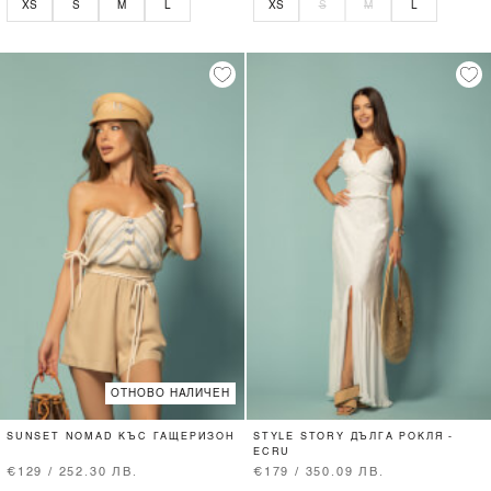
XS
S
M
L
XS
S
M
L
ОТНОВО НАЛИЧЕН
SUNSET NOMAD КЪС ГАЩЕРИЗОН
STYLE STORY ДЪЛГА РОКЛЯ -
ECRU
€129 / 252.30 ЛВ.
€179 / 350.09 ЛВ.