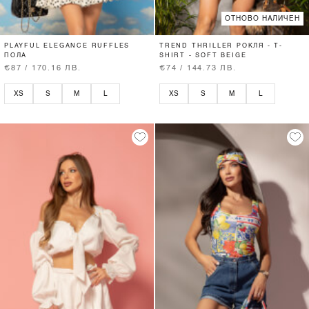
ОТНОВО НАЛИЧЕН
PLAYFUL ELEGANCE RUFFLES
TREND THRILLER РОКЛЯ - T-
ПОЛА
SHIRT - SOFT BEIGE
€87 / 170.16 ЛВ.
€74 / 144.73 ЛВ.
XS
S
M
L
XS
S
M
L