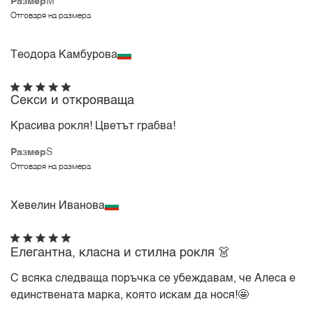
Размер
M
Отговаря на размера
Теодора Камбурова
Секси и открояваща
Красива рокля! Цветът грабва!
Размер
S
Отговаря на размера
Хевелин Иванова
Елегантна, класна и стилна рокля 👗
С всяка следваща поръчка се убеждавам, че Алеса е
единствената марка, която искам да нося!🤩