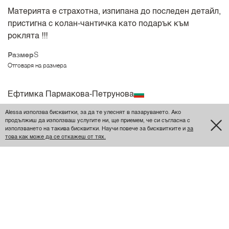
Материята е страхотна, изпипана до последен детайл,
пристигна с колан-чантичка като подарък към
роклята !!!
Размер
S
Отговаря на размера
Ефтимка Пармакова-Петрунова
Alessa използва бисквитки, за да те улеснят в пазаруването. Ако
продължиш да използваш услугите ни, ще приемем, че си съгласна с
Цвета е дори по-красив на живо!
използването на такива бисквитки. Научи повече за бисквитките и
за
това как може да се откажеш от тях.
Роклята е страхотна. Цвета е дори по-хубав от този
на снимките. Отговаря си на размера.
Размер
M
Отговаря на размера