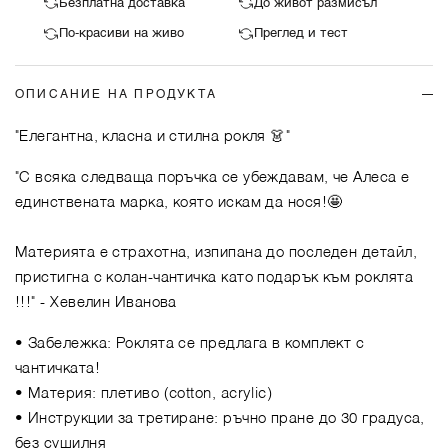
Безплатна доставка
До живот размисъл
По-красиви на живо
Преглед и тест
ОПИСАНИЕ НА ПРОДУКТА
"Елегантна, класна и стилна рокля 👗"
"С всяка следваща поръчка се убеждавам, че Алеса е
единствената марка, която искам да нося!🤩
Материята е страхотна, изпипана до последен детайл,
пристигна с колан-чантичка като подарък към роклята
!!!"
- Хевелин Иванова
• Забележка: Роклята се предлага в комплект с
чантичката!
• Материя: плетиво (cotton, acrylic)
• Инструкции за третиране: ръчно пране до 30 градуса,
без сушилня