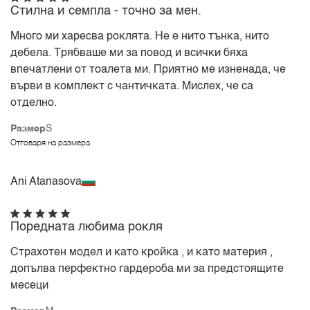
Стилна и семпла - точно за мен.
Много ми харесва роклята. Не е нито тънка, нито
дебела. Трябваше ми за повод и всички бяха
впечатлени от тоалета ми. Приятно ме изненада, че
върви в комплект с чантичката. Мислех, че са
отделно.
Размер
S
Отговаря на размера
Ani Atanasova
Поредната любима рокля
Страхотен модел и като кройка , и като материя ,
допълва перфектно гардероба ми за предстоящите
месеци