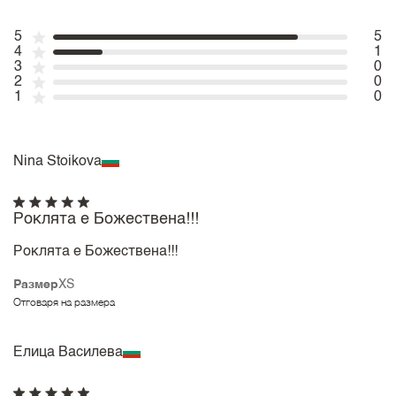
5
5
4
1
3
0
2
0
1
0
Nina Stoikova
Роклята е Божествена!!!
Роклята е Божествена!!!
Размер
XS
Отговаря на размера
Елица Василева