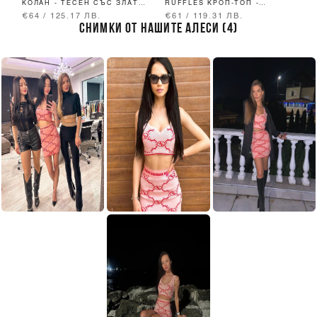
КОЛАН - ТЕСЕН СЪС ЗЛАТНА
RUFFLES КРОП-ТОП -
ТОКА
TRENDSETTER ICON - GREY
€64 / 125.17 ЛВ.
€61 / 119.31 ЛВ.
€
СНИМКИ ОТ НАШИТЕ АЛЕСИ (4)