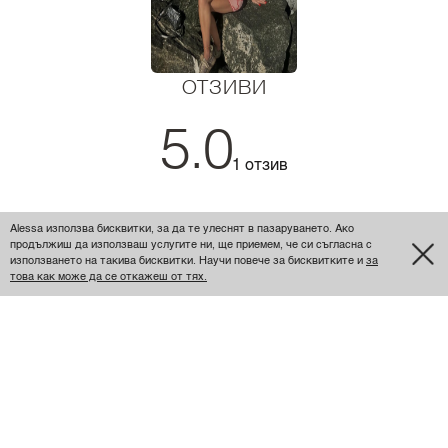
ОТЗИВИ
5.0
1 отзив
5
1
Alessa използва бисквитки, за да те улеснят в пазаруването. Ако
4
0
продължиш да използваш услугите ни, ще приемем, че си съгласна с
3
0
използването на такива бисквитки. Научи повече за бисквитките и
за
това как може да се откажеш от тях.
2
0
1
0
Вероника Бакърджиева
Комплекта е уникален! 😍❤️