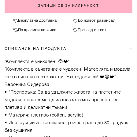
ЗАПИШИ СЕ ЗА НАЛИЧНОСТ
Безплатна доставка
До живот размисъл
По-красиви на живо
Преглед и тест
ОПИСАНИЕ НА ПРОДУКТА
"Комплекта е уникален! 😍❤️"
"Комплекта в съчетание е чудесен! Материята и модела
както винаги са страхотни! Благодаря ви! ❤️😍❤️"
-
Вероника Сидерова
• *Препоръка: За да удължите живота на плетените
модели, съветваме да използвате мек препарат за
плетива и деликатни тъкани.
• Материя: плетиво (cotton, acrylic)
• Инструкции за третиране: ръчно пране до 30 градуса,
без сушилня