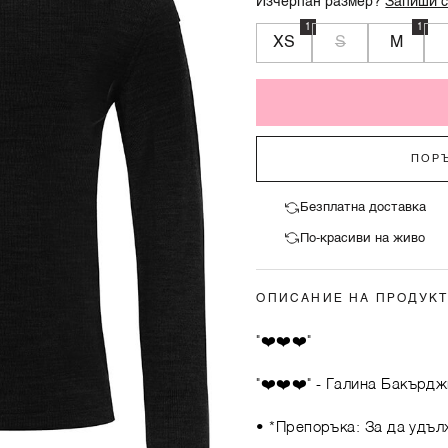
Изчерпан размер?
Запиши с
1
1
XS
S
M
ПОРЪ
Безплатна доставка
По-красиви на живо
ОПИСАНИЕ НА ПРОДУК
"❤️❤️❤️"
"❤️❤️❤️"
- Галина Бакърдж
• *Препоръка: За да удъл