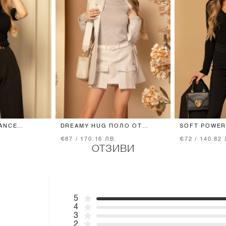
ANCE
DREAMY HUG ПОЛО ОТ
SOFT POWER
ВЪЛНА - BEIGE GREY
ПЛЕТИВО - 
€87 / 170.16 ЛВ.
€72 / 140.82 
ОТЗИВИ
5
4
3
2