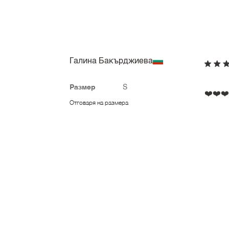
Галина Бакърджиева
Размер
S
❤️❤️❤️
Отговаря на размера