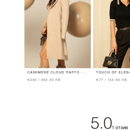
CASHMERE CLOUD ПАЛТО -
TOUCH OF ELEG
TAUPE
БЛУЗКА - BLACK
€240 / 469.40 ЛВ.
€77 / 150.60 ЛВ.
5.0
1 отзив