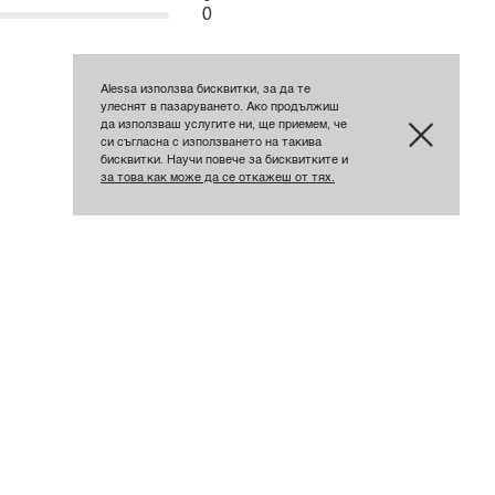
0
Alessa използва бисквитки, за да те
улеснят в пазаруването. Ако продължиш
да използваш услугите ни, ще приемем, че
си съгласна с използването на такива
бисквитки. Научи повече за бисквитките и
за това как може да се откажеш от тях.