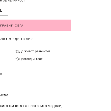
е за наличност
L
ГРАБНИ СЕГА
ЧКА С ЕДИН КЛИК
До живот размисъл
Преглед и тест
ТА
иева
жите живота на плетените модели,