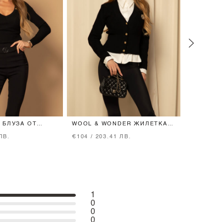
 БЛУЗА ОТ
WOOL & WONDER ЖИЛЕТКА
BRAND O
BLACK
ОТ ВЪЛНА - BLACK
СРЕДНА 
ЛВ.
€104 / 203.41 ЛВ.
€14 / 27.
1
0
0
0