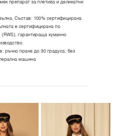
мек препарат за плетива и деликатни
вълна, Състав: 100% сертифицирана
ълната е сертифицирана по
d (RWS), гарантираща хуманно
изводство.
е: ръчно пране до 30 градуса, без
 перална машина