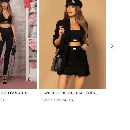
R ПАНТАЛОН С
TWILIGHT BLOSSOM ПОЛА-
GLANCE 
АН - BLACK
ПАНТАЛОН ОТ БУКЛЕ -
ПОЛО - 
ЛВ.
€92 / 179.94 ЛВ.
€66 / 129
BLACK