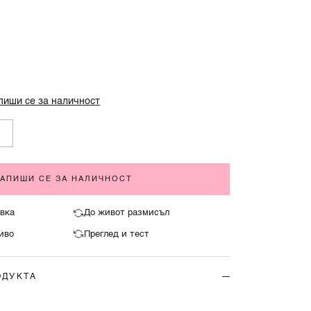
.
пиши се за наличност
ЗАПИШИ СЕ ЗА НАЛИЧНОСТ
вка
До живот размисъл
иво
Преглед и тест
ОДУКТА