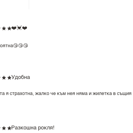
❤️💓❤️
оятна😘😘😘
Удобна
та я страхотна, жалко че към нея няма и жилетка в същия
Разкошна рокля!