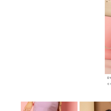
D
С
€1