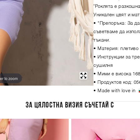
"Роклята е разкошна
Уникален цвят и мат
• *Препоръка: За д
съветваме да изпол
тъкани.
• Материя: плетиво (
• Инструкции за тре
сушилня
• Мими е висока 168
er to zoom
• Продуктов код: 05
• Made with love in
ЗА ЦЯЛОСТНА ВИЗИЯ СЪЧЕТАЙ С