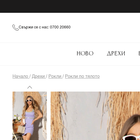
Свържи се с нас: 0700 20660
НОВО
ДРЕХИ
Начало
/
Дрехи
/
Рокли
/
Рокли по тялото