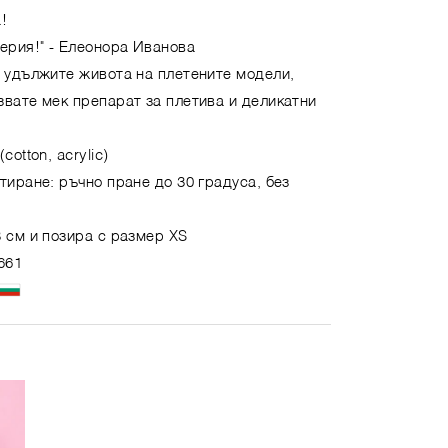
!
ерия!"
- Елеонора Иванова
а удължите живота на плетените модели,
звате мек препарат за плетива и деликатни
cotton, acrylic)
тиране: ръчно пране до 30 градуса, без
 см и позира с размер XS
661