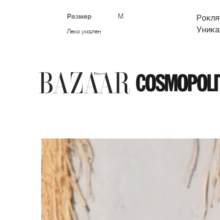
Размер
M
Рокля
Уника
Леко умален