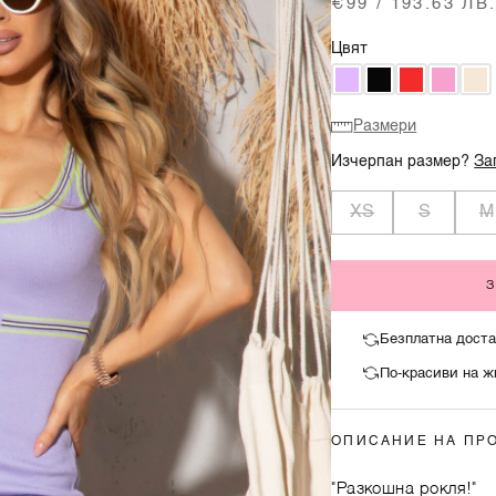
€99 / 193.63 ЛВ
Цвят
Размери
Изчерпан размер?
За
XS
S
M
Безплатна доста
По-красиви на ж
ОПИСАНИЕ НА ПР
"Разкошна рокля!"