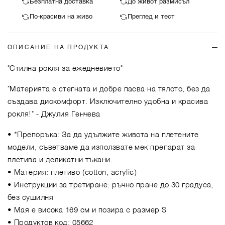
Безплатна доставка
До живот размисъл
По-красиви на живо
Преглед и тест
ОПИСАНИЕ НА ПРОДУКТА
"Стилна рокля за ежедневието"
"Материята е стегната и добре пасва на тялото, без да
създава дискомфорт. Изключително удобна и красива
рокля!"
- Джулия Генчева
• *Препоръка: За да удължите живота на плетените
модели, съветваме да използвате мек препарат за
плетива и деликатни тъкани.
• Материя: плетиво (cotton, acrylic)
• Инструкции за третиране: ръчно пране до 30 градуса,
без сушилня
• Мая е висока 169 см и позира с размер S
• Продуктов код: 05662