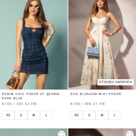
ОТНОВО НАЛИЧЕН
DENIM CHIC РОКЛЯ ОТ ДЕНИМ -
SILK BLOSSOM MIDI РОКЛЯ
DARK BLUE
€169 / 330.54 ЛВ.
€199 / 389.21 ЛВ.
XS
S
M
L
XS
S
M
L