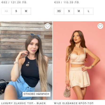
€62 / 121.26 ЛВ.
€59 / 115.39 ЛВ.
XS
S
M
XS
S
M
L
ОТНОВО НАЛИЧЕН
LUXURY CLASSIC ТОП - BLACK
WILD ELEGANCE КРОП-ТОП