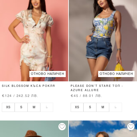
ОТНОВО НАЛИЧЕН
ОТНОВО НАЛИЧЕН
SILK BLOSSOM КЪСА РОКЛЯ
PLEASE DON’T STARE ТОП -
AZURE ALLURE
€124 / 242.52 ЛВ.
€45 / 88.01 ЛВ.
XS
S
M
L
XS
S
M
L