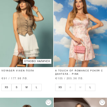
ОТНОВО НАЛИЧЕН
VOYAGER VIXEN ПОЛА
A TOUCH OF ROMANCE РОКЛЯ С
ДАНТЕЛА - PINK
€91 / 177.98 ЛВ.
€105 / 205.36 ЛВ.
XS
S
M
L
XS
S
M
L