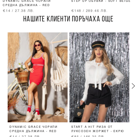
DYNAMIC GRACE ЧОРАПИ
STEP UP ОБУВКИ - SOFT BEIGE
СРЕДНА ДЪЛЖИНА - RED
€14 / 27.38 ЛВ.
€148 / 289.46 ЛВ.
НАШИТЕ КЛИЕНТИ ПОРЪЧАХА ОЩЕ
DYNAMIC GRACE ЧОРАПИ
START A HIT РИЗА ОТ
T
СРЕДНА ДЪЛЖИНА - RED
ЛУКСОЗЕН ЖОРЖЕТ - ЕКРЮ
S