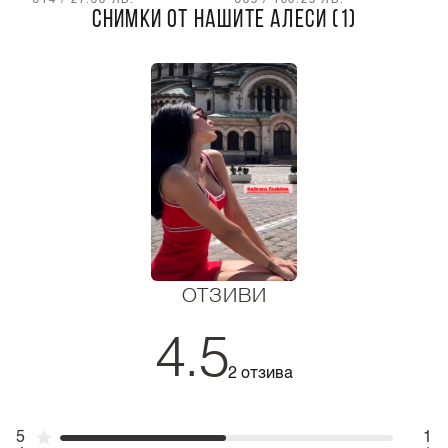
€14 / 27.38 ЛВ.
€85 / 166.25 ЛВ.
€
СНИМКИ ОТ НАШИТЕ АЛЕСИ (1)
ОТЗИВИ
4.5
2 отзива
5
1