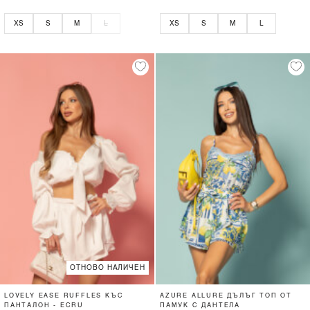
XS
S
M
L
XS
S
M
L
ОТНОВО НАЛИЧЕН
LOVELY EASE RUFFLES КЪС
AZURE ALLURE ДЪЛЪГ ТОП ОТ
ПАНТАЛОН - ECRU
ПАМУК С ДАНТЕЛА