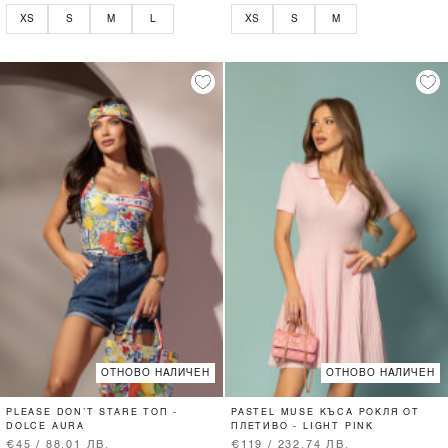
XS
S
M
L
XS
S
M
ОТНОВО НАЛИЧЕН
ОТНОВО НАЛИЧЕН
PLEASE DON’T STARE ТОП -
PASTEL MUSE КЪСА РОКЛЯ ОТ
DOLCE AURA
ПЛЕТИВО - LIGHT PINK
€45 / 88.01 ЛВ.
€119 / 232.74 ЛВ.