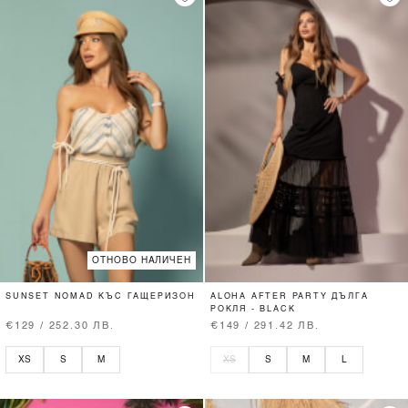
ОТНОВО НАЛИЧЕН
SUNSET NOMAD КЪС ГАЩЕРИЗОН
ALOHA AFTER PARTY ДЪЛГА
РОКЛЯ - BLACK
€129 / 252.30 ЛВ.
€149 / 291.42 ЛВ.
XS
S
M
XS
S
M
L