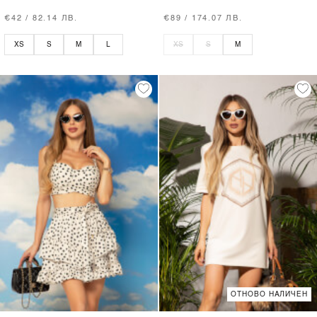
€42 / 82.14 ЛВ.
€89 / 174.07 ЛВ.
XS
S
M
L
XS
S
M
ОТНОВО НАЛИЧЕН