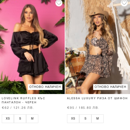
ОТНОВО НАЛИЧЕН
ОТНОВО НАЛИЧЕН
LOVELINK RUFFLES КЪС
ALESSA LUXURY РИЗА ОТ ШИФОН
ПАНТАЛОН - ЧЕРЕН
€62 / 121.26 ЛВ.
€95 / 185.80 ЛВ.
XS
S
M
XS
S
M