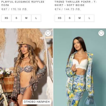
PLAYFUL ELEGANCE RUFFLES
TREND THRILLER РОКЛЯ - T-
ПОЛА
SHIRT - SOFT BEIGE
€87 / 170.16 ЛВ.
€74 / 144.73 ЛВ.
XS
S
M
L
XS
S
M
L
ОТНОВО НАЛИЧЕН