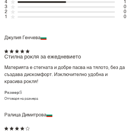
4
1
3
0
2
0
1
0
Джулия Генчева
Стилна рокля за ежедневието
Материята е стегната и добре пасва на тялото, без да
създава дискомфорт. Изключително удобна и
красива рокля!
Размер
S
Отговаря на размера
Ралица Димитрова