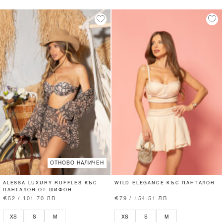
ОТНОВО НАЛИЧЕН
ALESSA LUXURY RUFFLES КЪС
WILD ELEGANCE КЪС ПАНТАЛОН
ПАНТАЛОН ОТ ШИФОН
€52 / 101.70 ЛВ.
€79 / 154.51 ЛВ.
XS
S
M
XS
S
M