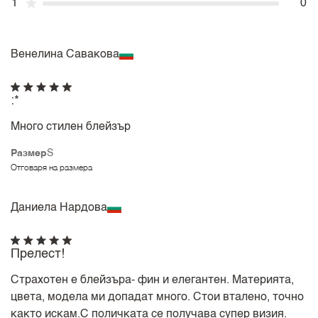
1
0
Венелина Савакова
:*
Много стилен блейзър
Размер
S
Отговаря на размера
Даниела Нардова
Прелест!
Страхотен е блейзъра- фин и елегантен. Материята,
цвета, модела ми допадат много. Стои вталено, точно
както искам.С поличката се получава супер визия.