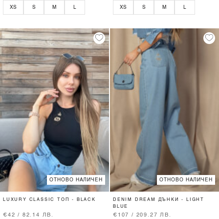
XS
S
M
L
XS
S
M
L
ОТНОВО НАЛИЧЕН
ОТНОВО НАЛИЧЕН
LUXURY CLASSIC ТОП - BLACK
DENIM DREAM ДЪНКИ - LIGHT
BLUE
€42 / 82.14 ЛВ.
€107 / 209.27 ЛВ.