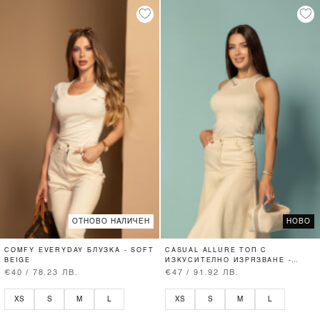
ОТНОВО НАЛИЧЕН
НОВО
COMFY EVERYDAY БЛУЗКА - SOFT
CASUAL ALLURE ТОП С
BEIGE
ИЗКУСИТЕЛНО ИЗРЯЗВАНЕ -
SOFT BEIGE
€40 / 78.23 ЛВ.
€47 / 91.92 ЛВ.
XS
S
M
L
XS
S
M
L