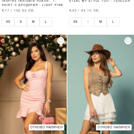
INSPIRE INSIGNIA РОКЛЯ - T-
STEAL MY STYLE ТОП - ТЕЛЕСЕН
SHIRT С БРОДЕРИЯ - LIGHT PINK
€77 / 150.60 ЛВ.
€43 / 84.10 ЛВ.
XS
S
M
L
XS
S
M
L
ОТНОВО НАЛИЧЕН
ОТНОВО НАЛИЧЕН