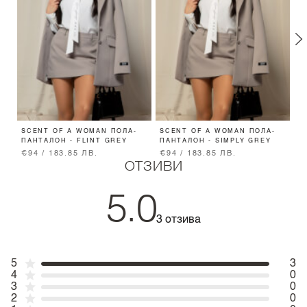
SCENT OF A WOMAN ПОЛА-
SCENT OF A WOMAN ПОЛА-
S
ПАНТАЛОН - FLINT GREY
ПАНТАЛОН - SIMPLY GREY
Л
€94 / 183.85 ЛВ.
€94 / 183.85 ЛВ.
€
ОТЗИВИ
5.0
3 отзива
5
3
4
0
3
0
2
0