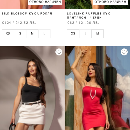
ОТНОВО НАЛИЧЕН
ОТНОВО НАЛИЧЕН
SILK BLOSSOM КЪСА РОКЛЯ
LOVELINK RUFFLES КЪС
ПАНТАЛОН - ЧЕРЕН
€124 / 242.52 ЛВ.
€62 / 121.26 ЛВ.
XS
S
M
L
XS
S
M