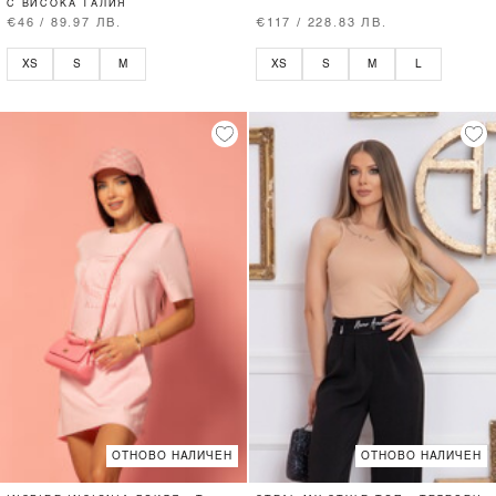
С ВИСОКА ТАЛИЯ
€46 / 89.97 ЛВ.
€117 / 228.83 ЛВ.
XS
S
M
XS
S
M
L
ОТНОВО НАЛИЧЕН
ОТНОВО НАЛИЧЕН