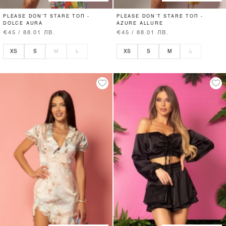
PLEASE DON’T STARE ТОП -
PLEASE DON’T STARE ТОП -
DOLCE AURA
AZURE ALLURE
€45 / 88.01 ЛВ.
€45 / 88.01 ЛВ.
XS
S
M
L
XS
S
M
L