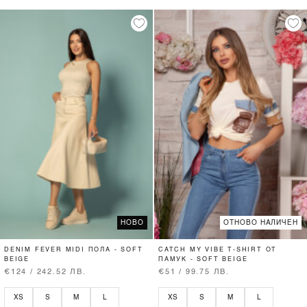
НОВО
ОТНОВО НАЛИЧЕН
DENIM FEVER MIDI ПОЛА - SOFT
CATCH MY VIBE T-SHIRT ОТ
BEIGE
ПАМУК - SOFT BEIGE
€124 / 242.52 ЛВ.
€51 / 99.75 ЛВ.
XS
S
M
L
XS
S
M
L