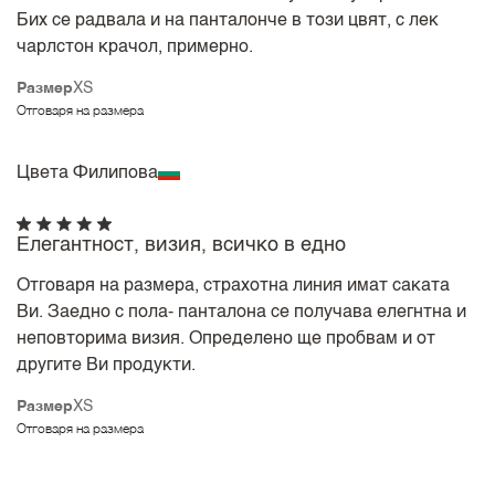
Бих се радвала и на панталонче в този цвят, с лек
чарлстон крачол, примерно.
Размер
XS
Отговаря на размера
Цвета Филипова
Елегантност, визия, всичко в едно
Отговаря на размера, страхотна линия имат саката
Ви. Заедно с пола- панталона се получава елегнтна и
неповторима визия. Определено ще пробвам и от
другите Ви продукти.
Размер
XS
Отговаря на размера