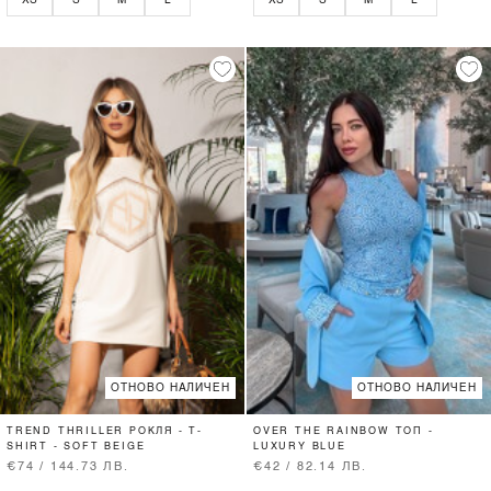
XS
S
M
L
XS
S
M
L
ОТНОВО НАЛИЧЕН
ОТНОВО НАЛИЧЕН
TREND THRILLER РОКЛЯ - T-
OVER THE RAINBOW ТОП -
SHIRT - SOFT BEIGE
LUXURY BLUE
€74 / 144.73 ЛВ.
€42 / 82.14 ЛВ.