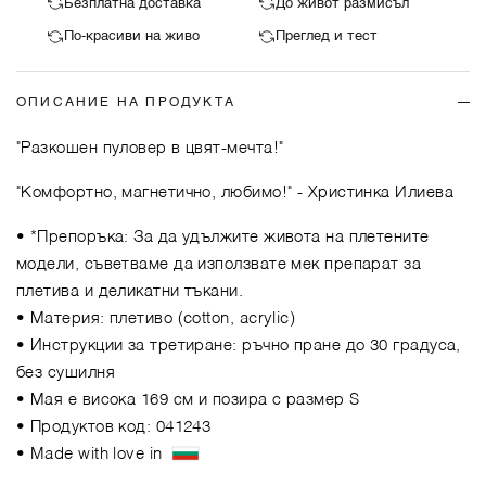
Безплатна доставка
До живот размисъл
По-красиви на живо
Преглед и тест
ОПИСАНИЕ НА ПРОДУКТА
"Разкошен пуловер в цвят-мечта!"
"Комфортно, магнетично, любимо!"
- Христинка Илиева
• *Препоръка: За да удължите живота на плетените
модели, съветваме да използвате мек препарат за
плетива и деликатни тъкани.
• Материя: плетиво (cotton, acrylic)
• Инструкции за третиране: ръчно пране до 30 градуса,
без сушилня
• Мая е висока 169 см и позира с размер S
• Продуктов код: 041243
• Made with love in