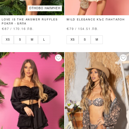
ОТНОВО НАЛИЧЕН
LOVE IS THE ANSWER RUFFLES
WILD ELEGANCE КЪС ПАНТАЛОН
РОКЛЯ - БЯЛА
€87 / 170.16 ЛВ.
€79 / 154.51 ЛВ.
XS
S
M
L
XS
S
M