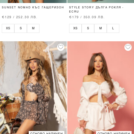
SUNSET NOMAD КЪС ГАЩЕРИЗОН
STYLE STORY ДЪЛГА РОКЛЯ -
ECRU
€129 / 252.30 ЛВ.
€179 / 350.09 ЛВ.
XS
S
M
XS
S
M
L