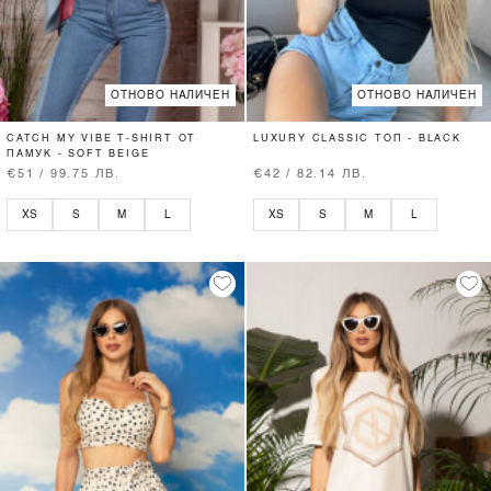
ОТНОВО НАЛИЧЕН
ОТНОВО НАЛИЧЕН
CATCH MY VIBE T-SHIRT ОТ
LUXURY CLASSIC ТОП - BLACK
ПАМУК - SOFT BEIGE
€51 / 99.75 ЛВ.
€42 / 82.14 ЛВ.
XS
S
M
L
XS
S
M
L