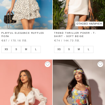
ОТНОВО НАЛИЧЕН
PLAYFUL ELEGANCE RUFFLES
TREND THRILLER РОКЛЯ - T-
ПОЛА
SHIRT - SOFT BEIGE
€87 / 170.16 ЛВ.
€74 / 144.73 ЛВ.
XS
S
M
L
XS
S
M
L