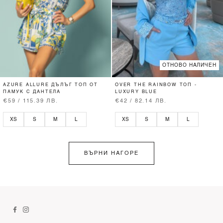
ОТНОВО НАЛИЧЕН
AZURE ALLURE ДЪЛЪГ ТОП ОТ
OVER THE RAINBOW ТОП -
ПАМУК С ДАНТЕЛА
LUXURY BLUE
€59 / 115.39 ЛВ.
€42 / 82.14 ЛВ.
XS
S
M
L
XS
S
M
L
ВЪРНИ НАГОРЕ