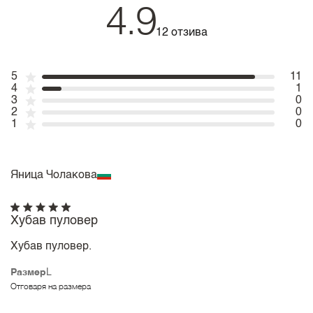
4.9
12 отзива
5
11
4
1
3
0
2
0
1
0
Яница Чолакова
Хубав пуловер
Хубав пуловер.
Размер
L
Отговаря на размера