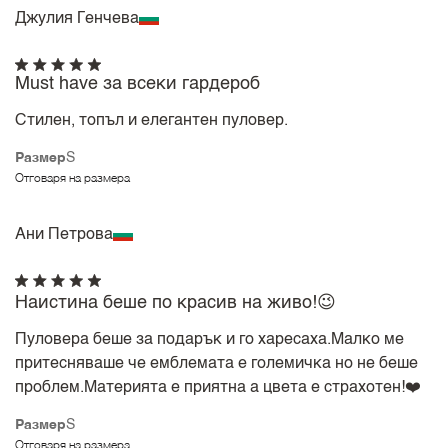
Джулия Генчева
Must have за всеки гардероб
Стилен, топъл и елегантен пуловер.
Размер
S
Отговаря на размера
Ани Петрова
Наистина беше по красив на живо!😉
Пуловера беше за подарък и го харесаха.Малко ме
притесняваше че емблемата е големичка но не беше
проблем.Материята е приятна а цвета е страхотен!❤️
Размер
S
Отговаря на размера