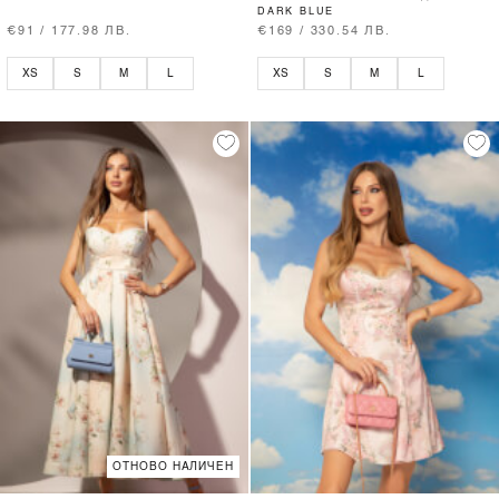
DARK BLUE
€91 / 177.98 ЛВ.
€169 / 330.54 ЛВ.
XS
S
M
L
XS
S
M
L
ОТНОВО НАЛИЧЕН