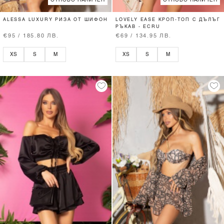
ОТНОВО НАЛИЧЕН
ОТНОВО НАЛИЧЕН
ALESSA LUXURY РИЗА ОТ ШИФОН
LOVELY EASE КРОП-ТОП С ДЪЛЪГ
РЪКАВ - ECRU
€95 / 185.80 ЛВ.
€69 / 134.95 ЛВ.
XS
S
M
XS
S
M