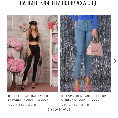
НАШИТЕ КЛИЕНТИ ПОРЪЧАХА ОЩЕ
OFFICE STAR ПАНТАЛОН С
DREAMY DEMEANOR ДЪНКИ
N
ВГРАДЕН КОЛАН - BLACK
С НИСКА ТАЛИЯ - BLUE
R
€97 / 189.72 ЛВ.
€97 / 189.72 ЛВ.
€
ОТЗИВИ