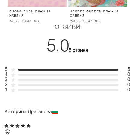
SUGAR RUSH ПЛАЖНА
SECRET GARDEN ПЛАЖНА
E
ХАВЛИЯ
ХАВЛИЯ
Б
€36 / 70.41 ЛВ.
€36 / 70.41 ЛВ.
€
ОТЗИВИ
5.0
5 отзива
5
5
4
0
3
0
2
0
1
0
Катерина Драганова
🤩