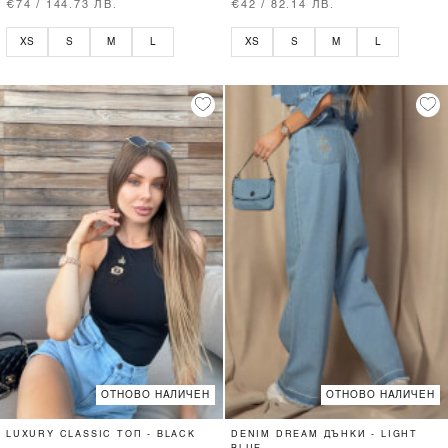
€74 / 144.73 ЛВ.
€42 / 82.14 ЛВ.
XS
S
M
L
XS
S
M
L
ОТНОВО НАЛИЧЕН
ОТНОВО НАЛИЧЕН
LUXURY CLASSIC ТОП - BLACK
DENIM DREAM ДЪНКИ - LIGHT