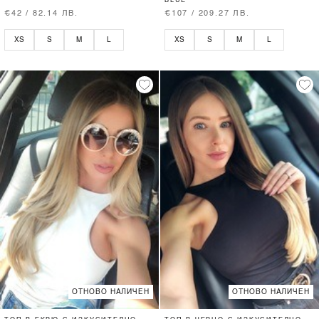
BLUE
€42 / 82.14 ЛВ.
€107 / 209.27 ЛВ.
XS
S
M
L
XS
S
M
L
ОТНОВО НАЛИЧЕН
ОТНОВО НАЛИЧЕН