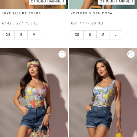
ОТНОВО НАЛИЧЕН
ОТНОВО НАЛИЧЕН
LUXE ALLURE РОКЛЯ
VOYAGER VIXEN ПОЛА
€142 / 277.73 ЛВ.
€91 / 177.98 ЛВ.
XS
S
M
XS
S
M
L