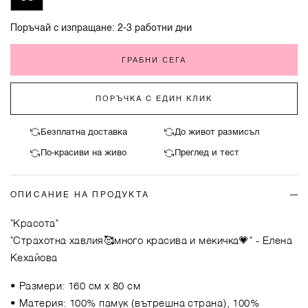
Поръчай с изпращане: 2-3 работни дни
ГРАБНИ СЕГА
ПОРЪЧКА С ЕДИН КЛИК
Безплатна доставка
До живот размисъл
По-красиви на живо
Преглед и тест
ОПИСАНИЕ НА ПРОДУКТА
"Красота"
"Страхотна хавлия🥰много красива и мекичка💗"
- Елена
Кехайова
• Размери: 160 см х 80 см
• Материя: 100% памук (вътрешна страна), 100%