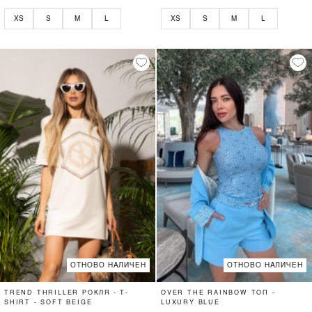
XS
S
M
L
XS
S
M
L
ОТНОВО НАЛИЧЕН
ОТНОВО НАЛИЧЕН
TREND THRILLER РОКЛЯ - T-
OVER THE RAINBOW ТОП -
SHIRT - SOFT BEIGE
LUXURY BLUE