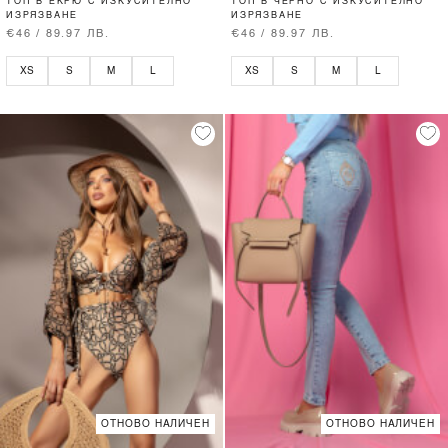
ТОП В ЕКРЮ С ИЗКУСИТЕЛНО
ТОП В ЧЕРНО С ИЗКУСИТЕЛНО
ИЗРЯЗВАНЕ
ИЗРЯЗВАНЕ
€46 / 89.97 ЛВ.
€46 / 89.97 ЛВ.
XS
S
M
L
XS
S
M
L
ОТНОВО НАЛИЧЕН
ОТНОВО НАЛИЧЕН