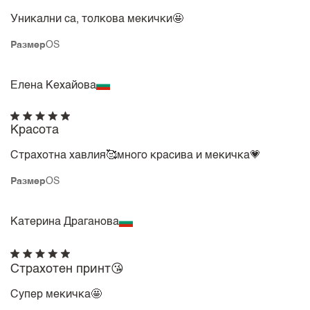
Уникални са, толкова мекички🤩
Размер
OS
Елена Кехайова
Красота
Страхотна хавлия🥰много красива и мекичка💗
Размер
OS
Катерина Драганова
Страхотен принт😘
Супер мекичка🤩