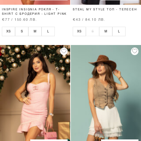
INSPIRE INSIGNIA РОКЛЯ - T-
STEAL MY STYLE ТОП - ТЕЛЕСЕН
SHIRT С БРОДЕРИЯ - LIGHT PINK
€77 / 150.60 ЛВ.
€43 / 84.10 ЛВ.
XS
S
M
L
XS
S
M
L