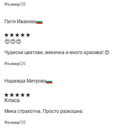
Размер
OS
Петя Иванова
😍😍😍
Чудесни цветове, мекичка и много красива! 😍
Размер
OS
Надежда Митрова
Класа
Мека страхотна. Просто разкошна.
Размер
OS