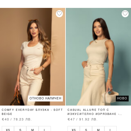
ОТНОВО НАЛИЧЕН
НОВО
COMFY EVERYDAY БЛУЗКА - SOFT
CASUAL ALLURE ТОП С
BEIGE
ИЗКУСИТЕЛНО ИЗРЯЗВАНЕ -
SOFT BEIGE
€40 / 78.23 ЛВ.
€47 / 91.92 ЛВ.
XS
S
M
L
XS
S
M
L