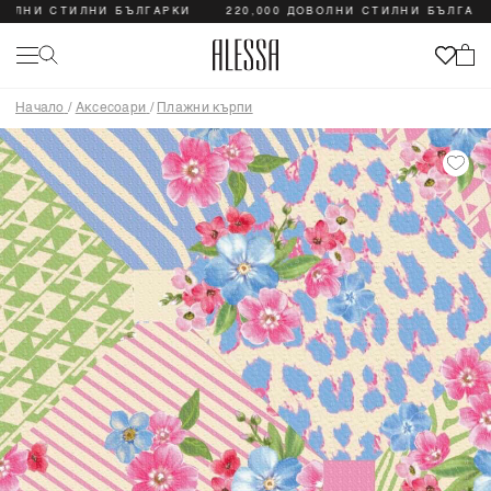
НИ СТИЛНИ БЪЛГАРКИ
220,000 ДОВОЛНИ СТИЛНИ БЪЛГАРКИ
Начало
/
Аксесоари
/
Плажни кърпи