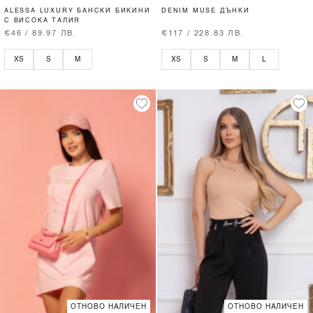
ALESSA LUXURY БАНСКИ БИКИНИ
DENIM MUSE ДЪНКИ
С ВИСОКА ТАЛИЯ
€46 / 89.97 ЛВ.
€117 / 228.83 ЛВ.
XS
S
M
XS
S
M
L
ОТНОВО НАЛИЧЕН
ОТНОВО НАЛИЧЕН