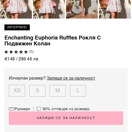
ИЗЧЕРПАНО
Enchanting Euphoria Ruffles Рокля С
Подвижен Колан
(5)
€148 / 289.46 лв.
Изчерпан размер?
Запиши се за наличност
XS
S
M
L
Размери
80%
отговаря на размера
ЗАПИШИ СЕ ЗА НАЛИЧНОСТ