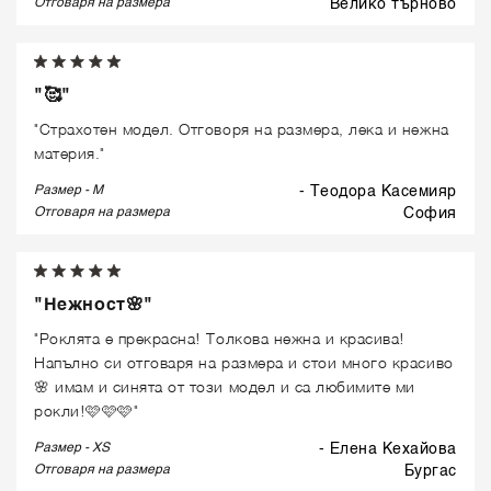
Отговаря на размера
велико търново
"🥰"
"Страхотен модел. Отговоря на размера, лека и нежна
материя."
Размер - M
- Теодора Касемияр
Отговаря на размера
софия
"Нежност🌸"
"Роклята е прекрасна! Толкова нежна и красива!
Напълно си отговаря на размера и стои много красиво
🌸 имам и синята от този модел и са любимите ми
рокли!🩷🩷🩷"
Размер - XS
- Елена Кехайова
Отговаря на размера
бургас