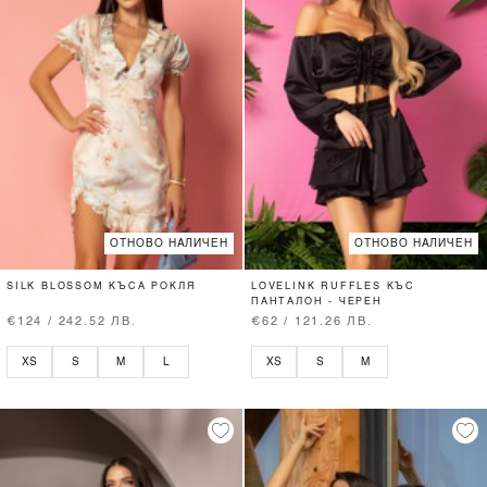
ОТНОВО НАЛИЧЕН
ОТНОВО НАЛИЧЕН
SILK BLOSSOM КЪСА РОКЛЯ
LOVELINK RUFFLES КЪС
ПАНТАЛОН - ЧЕРЕН
€124 / 242.52 ЛВ.
€62 / 121.26 ЛВ.
XS
S
M
L
XS
S
M