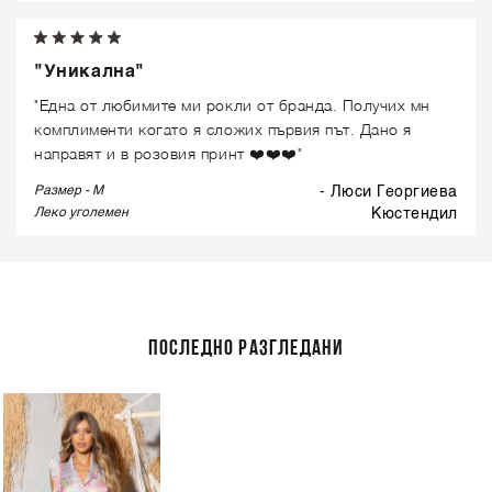
"Уникална"
"Една от любимите ми рокли от бранда. Получих мн
комплименти когато я сложих първия път. Дано я
направят и в розовия принт ❤️❤️❤️"
Размер - M
- Люси Георгиева
Леко уголемен
кюстендил
ПОСЛЕДНО РАЗГЛЕДАНИ