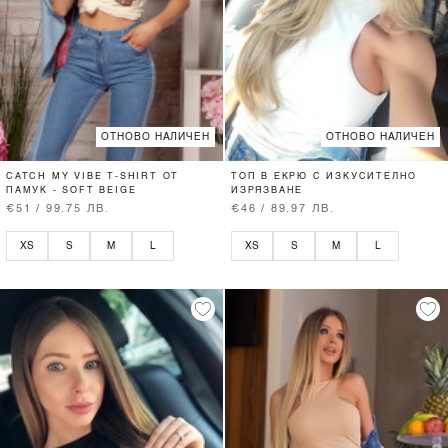
ОТНОВО НАЛИЧЕН
ОТНОВО НАЛИЧЕН
CATCH MY VIBE T-SHIRT ОТ
ТОП В ЕКРЮ С ИЗКУСИТЕЛНО
ПАМУК - SOFT BEIGE
ИЗРЯЗВАНЕ
€51 / 99.75 ЛВ.
€46 / 89.97 ЛВ.
XS
S
M
L
XS
S
M
L