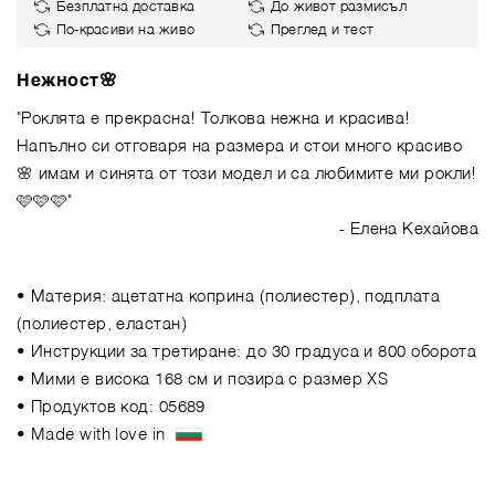
Безплатна доставка
До живот размисъл
По-красиви на живо
Преглед и тест
Нежност🌸
"Роклята е прекрасна! Толкова нежна и красива!
Напълно си отговаря на размера и стои много красиво
🌸 имам и синята от този модел и са любимите ми рокли!
🩷🩷🩷"
- Елена Кехайова
• Материя: ацетатна коприна (полиестер), подплата
(полиестер, еластан)
• Инструкции за третиране: до 30 градуса и 800 оборота
• Мими е висока 168 см и позира с размер XS
• Продуктов код: 05689
• Made with love in