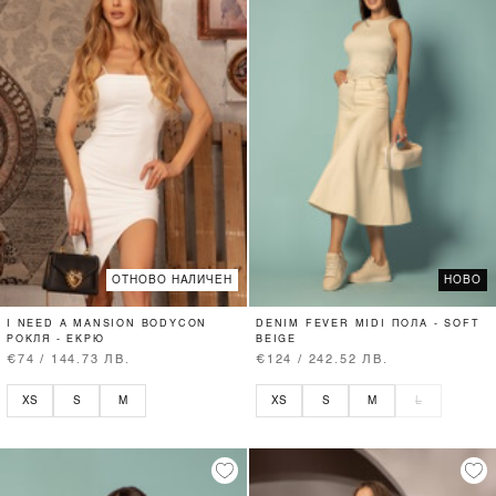
ОТНОВО НАЛИЧЕН
НОВО
I NEED A MANSION BODYCON
DENIM FEVER MIDI ПОЛА - SOFT
РОКЛЯ - ЕКРЮ
BEIGE
€74 / 144.73 ЛВ.
€124 / 242.52 ЛВ.
XS
S
M
XS
S
M
L