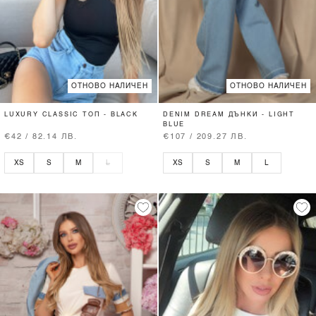
ОТНОВО НАЛИЧЕН
ОТНОВО НАЛИЧЕН
LUXURY CLASSIC ТОП - BLACK
DENIM DREAM ДЪНКИ - LIGHT
BLUE
€42 / 82.14 ЛВ.
€107 / 209.27 ЛВ.
XS
S
M
L
XS
S
M
L