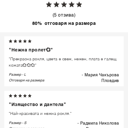
(5 отзива)
80% отговаря на размера
"Нежна пролет💞"
"Прекрасна рокля, цвета е свеж, нежен, плата е галещ
кожата💞💞💞"
Размер - L
- Мария Чакърова
Отговаря на размера
пловдив
"Изящество и дантела"
"Най-красивата и нежна рокля."
Размер - S
- Радмила Николова