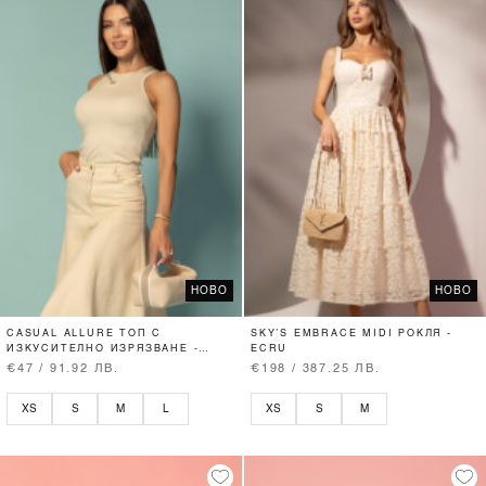
НОВО
НОВО
CASUAL ALLURE ТОП С
SKY’S EMBRACE MIDI РОКЛЯ -
ИЗКУСИТЕЛНО ИЗРЯЗВАНЕ -
ECRU
SOFT BEIGE
€47 / 91.92 ЛВ.
€198 / 387.25 ЛВ.
XS
S
M
L
XS
S
M