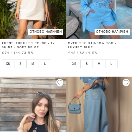
ОТНОВО НАЛИЧЕН
ОТНОВО НАЛИЧЕН
TREND THRILLER РОКЛЯ - T-
OVER THE RAINBOW ТОП -
SHIRT - SOFT BEIGE
LUXURY BLUE
€74 / 144.73 ЛВ.
€42 / 82.14 ЛВ.
XS
S
M
L
XS
S
M
L