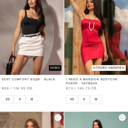
НОВО
ОТНОВО НАЛИЧЕН
SEXY COMFORT БОДИ - BLACK
I NEED A MANSION BODYCON
РОКЛЯ - ЧЕРВЕНА
€69 / 134.95 ЛВ.
€74 / 144.73 ЛВ.
XS
S
M
XS
S
M