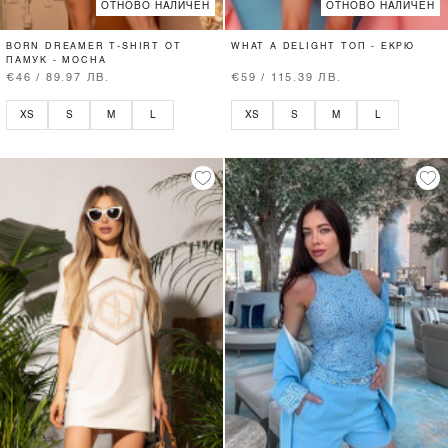
ОТНОВО НАЛИЧЕН
ОТНОВО НАЛИЧЕН
BORN DREAMER T-SHIRT ОТ
WHAT A DELIGHT ТОП - ЕКРЮ
ПАМУК - MOCHA
€46 / 89.97 ЛВ.
€59 / 115.39 ЛВ.
XS
S
M
L
XS
S
M
L