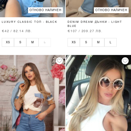
ОТНОВО НАЛИЧЕН
ОТНОВО НАЛИЧЕН
LUXURY CLASSIC ТОП - BLACK
DENIM DREAM ДЪНКИ - LIGHT
BLUE
€42 / 82.14 ЛВ.
€107 / 209.27 ЛВ.
XS
S
M
L
XS
S
M
L