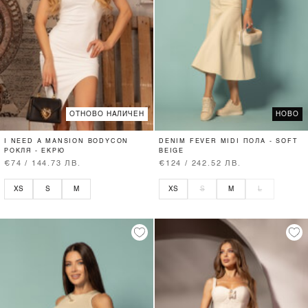
ОТНОВО НАЛИЧЕН
НОВО
I NEED A MANSION BODYCON
DENIM FEVER MIDI ПОЛА - SOFT
РОКЛЯ - ЕКРЮ
BEIGE
€74 / 144.73 ЛВ.
€124 / 242.52 ЛВ.
XS
S
M
XS
S
M
L