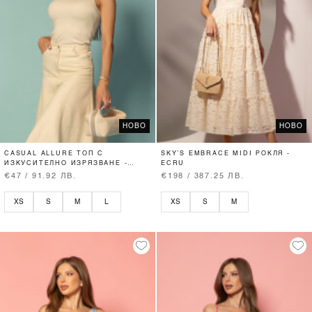
НОВО
НОВО
CASUAL ALLURE ТОП С
SKY’S EMBRACE MIDI РОКЛЯ -
ИЗКУСИТЕЛНО ИЗРЯЗВАНЕ -
ECRU
SOFT BEIGE
€47 / 91.92 ЛВ.
€198 / 387.25 ЛВ.
XS
S
M
L
XS
S
M