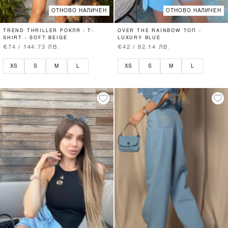
ОТНОВО НАЛИЧЕН
ОТНОВО НАЛИЧЕН
TREND THRILLER РОКЛЯ - T-
OVER THE RAINBOW ТОП -
SHIRT - SOFT BEIGE
LUXURY BLUE
€74 / 144.73 ЛВ.
€42 / 82.14 ЛВ.
XS
S
M
L
XS
S
M
L