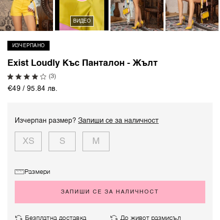
ВИДЕО
ИЗЧЕРПАНО
Exist Loudly Къс Панталон - Жълт
(3)
€49 / 95.84 лв.
Изчерпан размер?
Запиши се за наличност
XS
S
M
Размери
ЗАПИШИ СЕ ЗА НАЛИЧНОСТ
Безплатна доставка
До живот размисъл