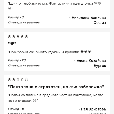
"Едни от любимите ми. Фантастични панталонки 💛💛
💛"
Размер - S
- Николина Банкова
Отговаря на размера
софия
"💗"
"Прекрасни са! Много удобни и красиви 💗💗💗"
Размер - XS
- Елена Кехайова
Отговаря на размера
бургас
"Панталона е страхотен, но със забележка"
"Появи се пилинг в предната част на панталона, което
не го очаквах 😒"
Размер - M
- Рая Христова