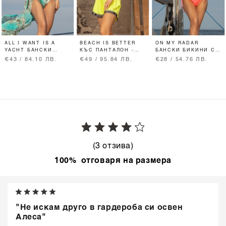
ALL I WANT IS A
BEACH IS BETTER
ON MY RADAR
YACHT БАНСКИ
КЪС ПАНТАЛОН -
БАНСКИ БИКИНИ С
БИКИНИ С ВИСОКА
ЖЪЛТ НЕОН
НИСКА ТАЛИЯ -
€43 / 84.10 ЛВ.
€49 / 95.84 ЛВ.
€28 / 54.76 ЛВ.
ТАЛИЯ - AQUA
РОЗОВ НЕОН
(3 отзива)
100% отговаря на размера
"Не искам друго в гардероба си освен
Алеса"