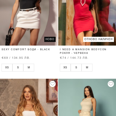
НОВО
ОТНОВО НАЛИЧЕН
SEXY COMFORT БОДИ - BLACK
I NEED A MANSION BODYCON
РОКЛЯ - ЧЕРВЕНА
€69 / 134.95 ЛВ.
€74 / 144.73 ЛВ.
XS
S
M
XS
S
M