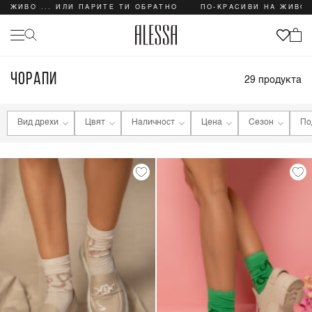
ВО ... ИЛИ ПАРИТЕ ТИ ОБРАТНО
ПО-КРАСИВИ НА ЖИВО ... 
ЧОРАПИ
29
продукта
Вид дрехи
Цвят
Наличност
Цена
Сезон
По