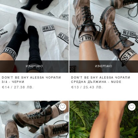
ИЗЧЕРПАНО
ИЗЧЕРПАНО
DON'T BE SHY ALESSA ЧОРАПИ
DON'T BE SHY ALESSA ЧОРАПИ
3/4 - ЧЕРНИ
СРЕДНА ДЪЛЖИНА - NUDE
€14 / 27.38 ЛВ.
€13 / 25.43 ЛВ.