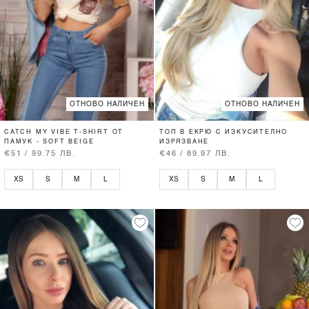
ОТНОВО НАЛИЧЕН
ОТНОВО НАЛИЧЕН
CATCH MY VIBE T-SHIRT ОТ
ТОП В ЕКРЮ С ИЗКУСИТЕЛНО
ПАМУК - SOFT BEIGE
ИЗРЯЗВАНЕ
€51 / 99.75 ЛВ.
€46 / 89.97 ЛВ.
XS
S
M
L
XS
S
M
L