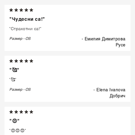
"Чудесни са!"
"Страхотни са!"
Размер - OS
- Емилия Димитрова
русе
"🥰"
"🥰"
Размер - OS
- Elena Ivanova
добрич
"😍"
"😍😍😍"