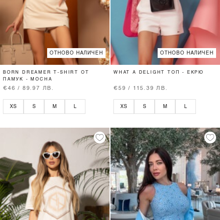
ОТНОВО НАЛИЧЕН
ОТНОВО НАЛИЧЕН
BORN DREAMER T-SHIRT ОТ
WHAT A DELIGHT ТОП - ЕКРЮ
ПАМУК - MOCHA
€46 / 89.97 ЛВ.
€59 / 115.39 ЛВ.
XS
S
M
L
XS
S
M
L