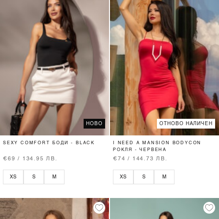
НОВО
ОТНОВО НАЛИЧЕН
SEXY COMFORT БОДИ - BLACK
I NEED A MANSION BODYCON
РОКЛЯ - ЧЕРВЕНА
€69 / 134.95 ЛВ.
€74 / 144.73 ЛВ.
XS
S
M
XS
S
M