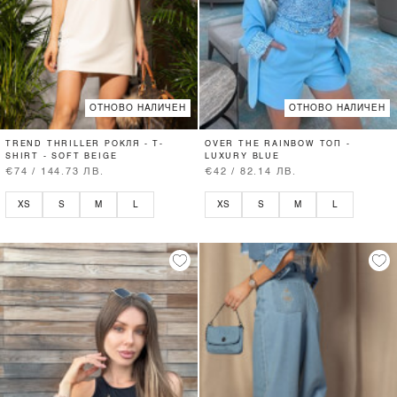
ОТНОВО НАЛИЧЕН
ОТНОВО НАЛИЧЕН
TREND THRILLER РОКЛЯ - T-
OVER THE RAINBOW ТОП -
SHIRT - SOFT BEIGE
LUXURY BLUE
€74 / 144.73 ЛВ.
€42 / 82.14 ЛВ.
XS
S
M
L
XS
S
M
L