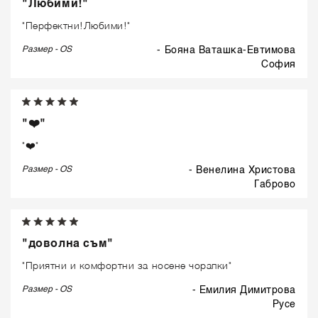
"Любими!"
"Перфектни!Любими!"
Размер - OS
- Бояна Ваташка-Евтимова
софия
"❤️"
"❤️"
Размер - OS
- Венелина Христова
габрово
"доволна съм"
"Приятни и комфортни за носене чорапки"
Размер - OS
- Емилия Димитрова
русе