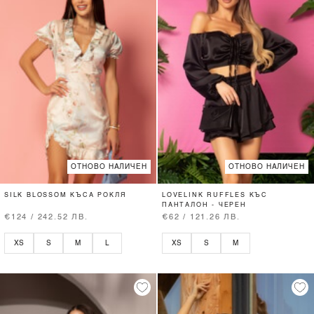
ОТНОВО НАЛИЧЕН
ОТНОВО НАЛИЧЕН
SILK BLOSSOM КЪСА РОКЛЯ
LOVELINK RUFFLES КЪС
ПАНТАЛОН - ЧЕРЕН
€124 / 242.52 ЛВ.
€62 / 121.26 ЛВ.
XS
S
M
L
XS
S
M