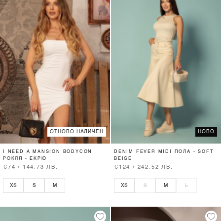
ОТНОВО НАЛИЧЕН
НОВО
I NEED A MANSION BODYCON
DENIM FEVER MIDI ПОЛА - SOFT
РОКЛЯ - ЕКРЮ
BEIGE
€74 / 144.73 ЛВ.
€124 / 242.52 ЛВ.
XS
S
M
XS
S
M
L