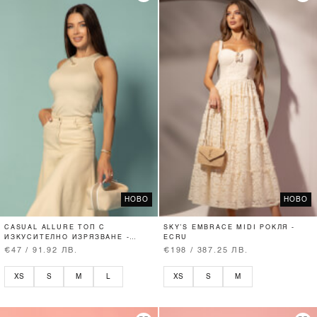
НОВО
НОВО
CASUAL ALLURE ТОП С
SKY’S EMBRACE MIDI РОКЛЯ -
ИЗКУСИТЕЛНО ИЗРЯЗВАНЕ -
ECRU
SOFT BEIGE
€47 / 91.92 ЛВ.
€198 / 387.25 ЛВ.
XS
S
M
L
XS
S
M