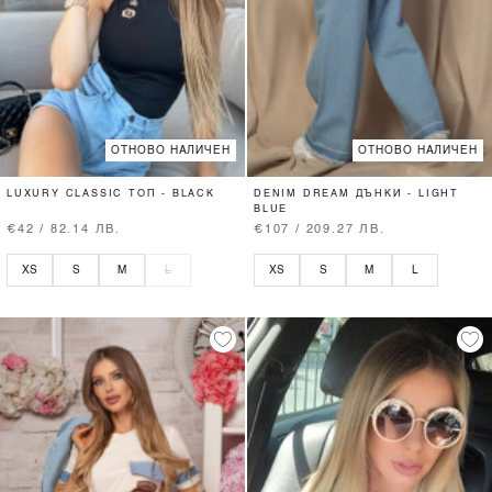
ОТНОВО НАЛИЧЕН
ОТНОВО НАЛИЧЕН
LUXURY CLASSIC ТОП - BLACK
DENIM DREAM ДЪНКИ - LIGHT
BLUE
€42 / 82.14 ЛВ.
€107 / 209.27 ЛВ.
XS
S
M
L
XS
S
M
L