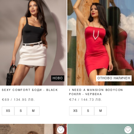
НОВО
ОТНОВО НАЛИЧЕН
SEXY COMFORT БОДИ - BLACK
I NEED A MANSION BODYCON
РОКЛЯ - ЧЕРВЕНА
€69 / 134.95 ЛВ.
€74 / 144.73 ЛВ.
XS
S
M
XS
S
M