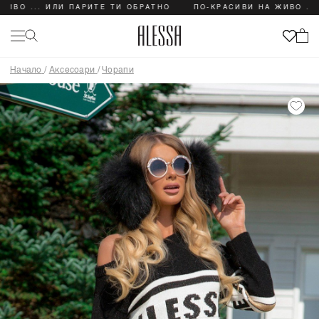
.. ИЛИ ПАРИТЕ ТИ ОБРАТНО
ПО-КРАСИВИ НА ЖИВО ... ИЛИ 
Начало
/
Аксесоари
/
Чорапи