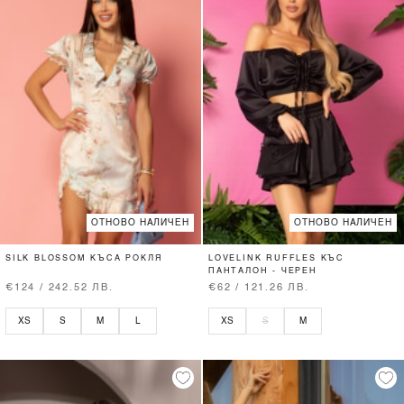
ОТНОВО НАЛИЧЕН
ОТНОВО НАЛИЧЕН
SILK BLOSSOM КЪСА РОКЛЯ
LOVELINK RUFFLES КЪС
ПАНТАЛОН - ЧЕРЕН
€124 / 242.52 ЛВ.
€62 / 121.26 ЛВ.
XS
S
M
L
XS
S
M