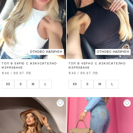
ОТНОВО НАЛИЧЕН
ОТНОВО НАЛИЧЕН
ТОП В ЕКРЮ С ИЗКУСИТЕЛНО
ТОП В ЧЕРНО С ИЗКУСИТЕЛНО
ИЗРЯЗВАНЕ
ИЗРЯЗВАНЕ
€46 / 89.97 ЛВ.
€46 / 89.97 ЛВ.
XS
S
M
L
XS
S
M
L