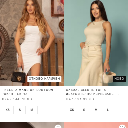
ОТНОВО НАЛИЧЕН
НОВО
I NEED A MANSION BODYCON
CASUAL ALLURE ТОП С
РОКЛЯ - ЕКРЮ
ИЗКУСИТЕЛНО ИЗРЯЗВАНЕ -
SOFT BEIGE
€74 / 144.73 ЛВ.
€47 / 91.92 ЛВ.
XS
S
M
XS
S
M
L