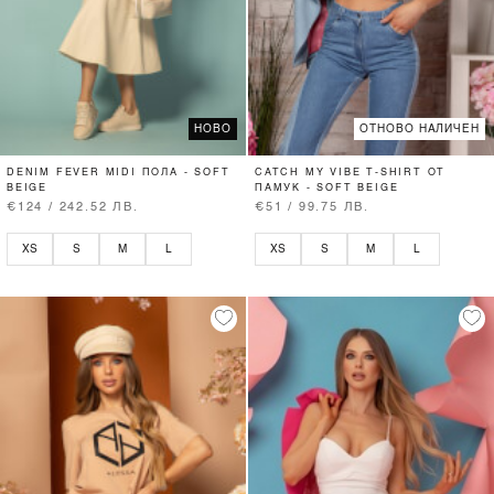
НОВО
ОТНОВО НАЛИЧЕН
DENIM FEVER MIDI ПОЛА - SOFT
CATCH MY VIBE T-SHIRT ОТ
BEIGE
ПАМУК - SOFT BEIGE
€124 / 242.52 ЛВ.
€51 / 99.75 ЛВ.
XS
S
M
L
XS
S
M
L