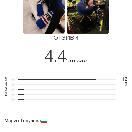
ОТЗИВИ
4.4
15 отзива
5
12
4
0
3
1
2
1
1
1
Мария Топузова