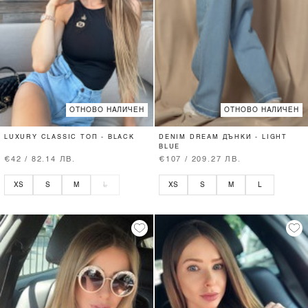
ОТНОВО НАЛИЧЕН
ОТНОВО НАЛИЧЕН
LUXURY CLASSIC ТОП - BLACK
DENIM DREAM ДЪНКИ - LIGHT
BLUE
€42 / 82.14 ЛВ.
€107 / 209.27 ЛВ.
XS
S
M
L
XS
S
M
L