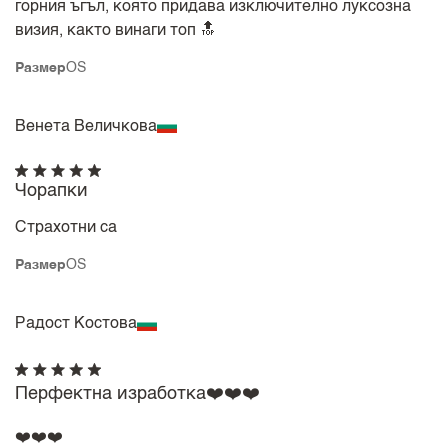
горния ъгъл, която придава изключително луксозна
визия, както винаги топ 🔝
Размер
OS
Венета Величкова
Чорапки
Страхотни са
Размер
OS
Радост Костова
Перфектна изработка❤️❤️❤️
❤️❤️❤️