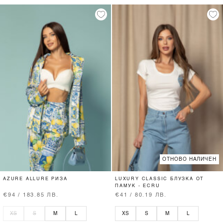
ОТНОВО НАЛИЧЕН
AZURE ALLURE РИЗА
LUXURY CLASSIC БЛУЗКА ОТ
ПАМУК - ECRU
€94 / 183.85 ЛВ.
€41 / 80.19 ЛВ.
XS
S
M
L
XS
S
M
L