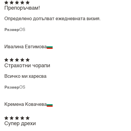
Препоръчвам!
Определено допълват ежедневната визия.
Размер
OS
Ивалина Евтимова
Страхотни чорапи
Всичко ми харесва
Размер
OS
Кремена Ковачева
Супер дрехи