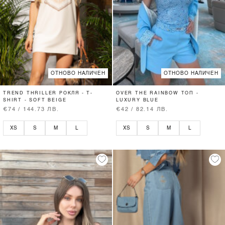
ОТНОВО НАЛИЧЕН
ОТНОВО НАЛИЧЕН
TREND THRILLER РОКЛЯ - T-
OVER THE RAINBOW ТОП -
SHIRT - SOFT BEIGE
LUXURY BLUE
€74 / 144.73 ЛВ.
€42 / 82.14 ЛВ.
XS
S
M
L
XS
S
M
L