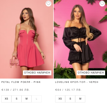
ОТНОВО НАЛИЧЕН
ОТНОВО НАЛИЧЕН
PETAL FLOW РОКЛЯ - PINK
LOVELINK КРОП-ТОП - ЧЕРЕН
€139 / 271.86 ЛВ.
€64 / 125.17 ЛВ.
XS
S
M
L
XS
S
M