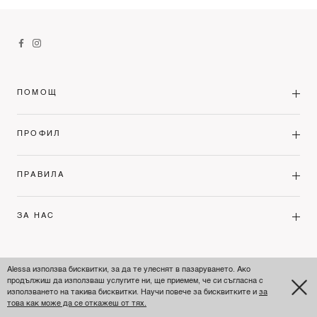
ПОМОЩ
ПРОФИЛ
ПРАВИЛА
ЗА НАС
BULGARIA'S
PREMIUM FASHION
LEADER
Alessa използва бисквитки, за да те улеснят в пазаруването. Ако
продължиш да използваш услугите ни, ще приемем, че си съгласна с
използването на такива бисквитки. Научи повече за бисквитките и
за
© ALESSA 2026
това как може да се откажеш от тях.