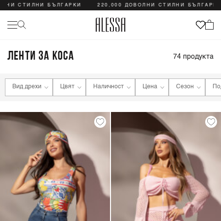
 СТИЛНИ БЪЛГАРКИ
220,000 ДОВОЛНИ СТИЛНИ БЪЛГАРКИ
ЛЕНТИ ЗА КОСА
74
продукта
Вид дрехи
Цвят
Наличност
Цена
Сезон
По