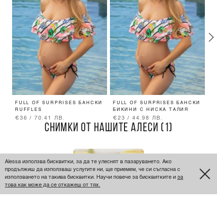
FULL OF SURPRISES БАНСКИ
FULL OF SURPRISES БАНСКИ
A
RUFFLES
БИКИНИ С НИСКА ТАЛИЯ
Л
€36 / 70.41 ЛВ.
€23 / 44.98 ЛВ.
€
СНИМКИ ОТ НАШИТЕ АЛЕСИ (1)
Alessa използва бисквитки, за да те улеснят в пазаруването. Ако
продължиш да използваш услугите ни, ще приемем, че си съгласна с
използването на такива бисквитки. Научи повече за бисквитките и
за
това как може да се откажеш от тях.