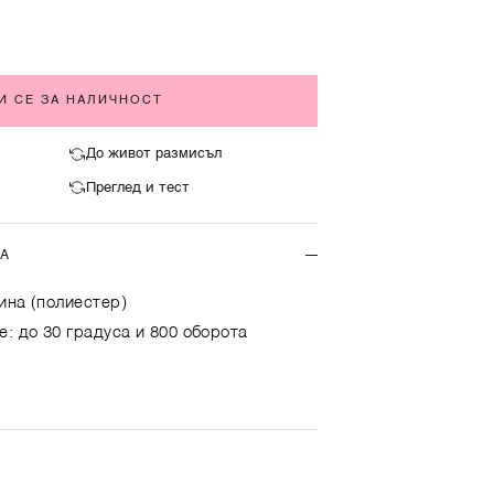
И СЕ ЗА НАЛИЧНОСТ
До живот размисъл
Преглед и тест
ТА
ина (полиестер)
е: до 30 градуса и 800 оборота