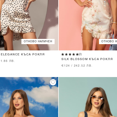
ОТНОВО НАЛИЧЕН
ОТНОВО 
XS
S
M
XS
S
M
L
(2)
 ELEGANCE КЪСА РОКЛЯ
SILK BLOSSOM КЪСА РОКЛЯ
71.86 ЛВ.
€124 / 242.52 ЛВ.