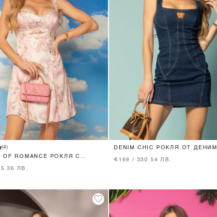
XS
S
M
L
XS
S
M
L
(4)
DENIM CHIC РОКЛЯ ОТ ДЕНИМ
BLUE
 OF ROMANCE РОКЛЯ С
€169 / 330.54 ЛВ.
 - PINK
05.36 ЛВ.