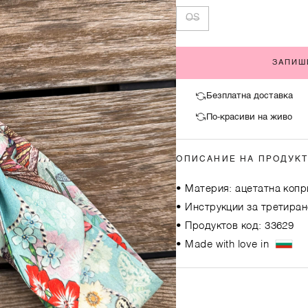
OS
ЗАПИШ
Безплатна доставка
По-красиви на живо
ОПИСАНИЕ НА ПРОДУК
• Материя: ацетатна копр
• Инструкции за третиран
• Продуктов код: 33629
• Made with love in