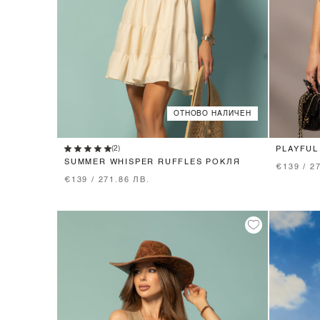
ОТНОВО НАЛИЧЕН
XS
S
M
(2)
PLAYFUL
SUMMER WHISPER RUFFLES РОКЛЯ
€139 / 2
€139 / 271.86 ЛВ.