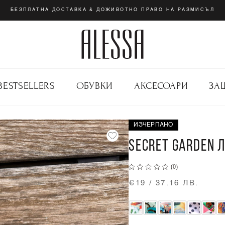
БЕЗПЛАТНА ДОСТАВКА & ДОЖИВОТНО ПРАВО НА РАЗМИСЪЛ
BESTSELLERS
ОБУВКИ
АКСЕСОАРИ
ЗА
ИЗЧЕРПАНО
SECRET GARDEN Л
(0)
€19 / 37.16 ЛВ.