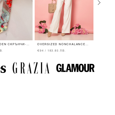
DEN СКРЪНЧИ-
OVERSIZED NONCHALANCE
MAGNETI
ПАНТАЛОН - ECRU
КОСА
В.
€94 / 183.85 ЛВ.
€19 / 37.