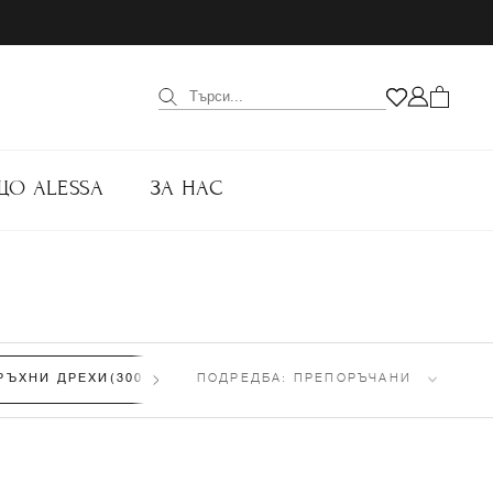
ЩО ALESSA
ЗА НАС
РЪХНИ ДРЕХИ
(300)
ПАНТАЛОНИ
ПОДРЕДБА:
(433)
ПРЕПОРЪЧАНИ
ТОПОВЕ
(609)