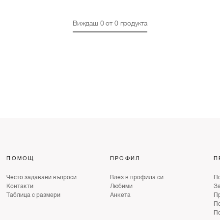
Виждаш
0
от
0
продукта
ПОМОЩ
ПРОФИЛ
П
Често задавани въпроси
Влез в профила си
По
Контакти
Любими
З
Таблица с размери
Анкета
Пр
По
По