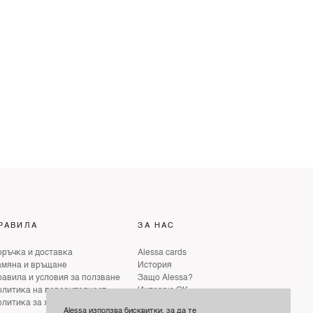
РАВИЛА
ЗА НАС
ръчка и доставка
Alessa cards
амяна и връщане
История
авила и условия за ползване
Защо Alessa?
литика на поверителност
Интервю ОК
литика за хуманно отношение
Интервю ELLE
Alessa използва бисквитки, за да те