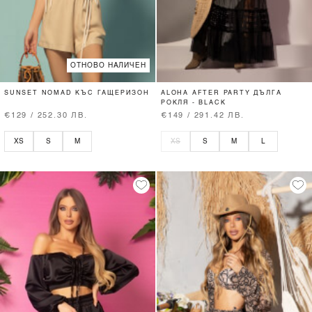
ОТНОВО НАЛИЧЕН
SUNSET NOMAD КЪС ГАЩЕРИЗОН
ALOHA AFTER PARTY ДЪЛГА
РОКЛЯ - BLACK
€129 / 252.30 ЛВ.
€149 / 291.42 ЛВ.
XS
S
M
XS
S
M
L