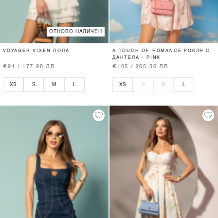
ОТНОВО НАЛИЧЕН
VOYAGER VIXEN ПОЛА
A TOUCH OF ROMANCE РОКЛЯ С
ДАНТЕЛА - PINK
€91 / 177.98 ЛВ.
€105 / 205.36 ЛВ.
XS
S
M
L
XS
S
M
L