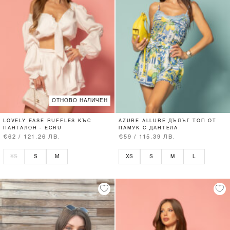
ОТНОВО НАЛИЧЕН
LOVELY EASE RUFFLES КЪС
AZURE ALLURE ДЪЛЪГ ТОП ОТ
ПАНТАЛОН - ECRU
ПАМУК С ДАНТЕЛА
€62 / 121.26 ЛВ.
€59 / 115.39 ЛВ.
XS
S
M
XS
S
M
L