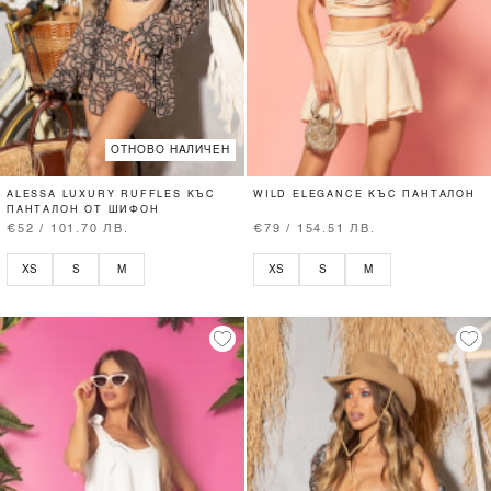
ОТНОВО НАЛИЧЕН
ALESSA LUXURY RUFFLES КЪС
WILD ELEGANCE КЪС ПАНТАЛОН
ПАНТАЛОН ОТ ШИФОН
€52 / 101.70 ЛВ.
€79 / 154.51 ЛВ.
XS
S
M
XS
S
M