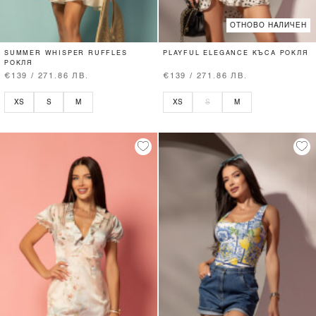
ОТНОВО НАЛИЧЕН
SUMMER WHISPER RUFFLES
PLAYFUL ELEGANCE КЪСА РОКЛЯ
РОКЛЯ
€139 / 271.86 ЛВ.
€139 / 271.86 ЛВ.
XS
S
M
XS
S
M