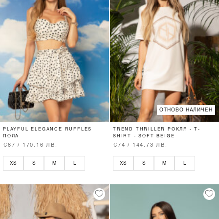
ОТНОВО НАЛИЧЕН
PLAYFUL ELEGANCE RUFFLES
TREND THRILLER РОКЛЯ - T-
ПОЛА
SHIRT - SOFT BEIGE
€87 / 170.16 ЛВ.
€74 / 144.73 ЛВ.
XS
S
M
L
XS
S
M
L