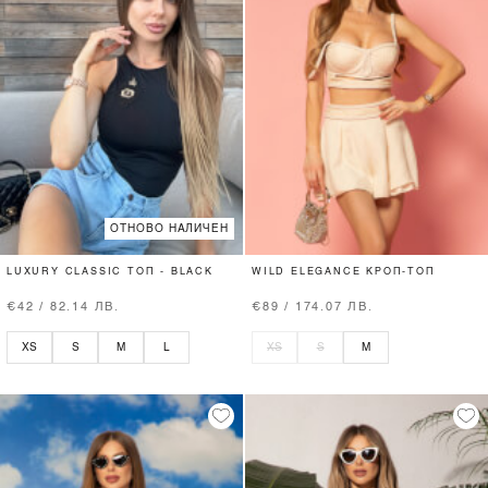
ОТНОВО НАЛИЧЕН
LUXURY CLASSIC ТОП - BLACK
WILD ELEGANCE КРОП-ТОП
€42 / 82.14 ЛВ.
€89 / 174.07 ЛВ.
XS
S
M
L
XS
S
M