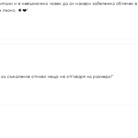
ипани и е невъзможно човек да си намери забележка облечен в 
 лесно. 🍀❤️"
 за съжаление отново нещо не отговаря на размера!"