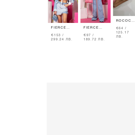
ROCOCO
LOGO
FIERCE
FIERCE
€64 /
ТЕЛЕСЕ
FEMININITY
FEMININITY
125.17
КОЛАН -
€153 /
€97 /
ЯКЕ ОТ
ДЪНКИ -
ЛВ.
ТЕСЕН
299.24 ЛВ.
189.72 ЛВ.
ДЕНИМ С
LIGHT
СЪС
ДВЕ
BLUE
ЗЛАТНА
ДЪЛЖИНИ
ТОКА