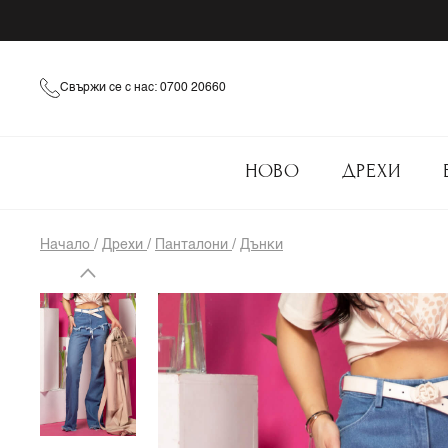
Свържи се с нас: 0700 20660
НОВО
ДРЕХИ
Начало
/
Дрехи
/
Панталони
/
Дънки