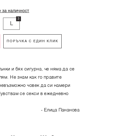
 за наличност
3
L
ПОРЪЧКА С ЕДИН КЛИК
ънки и бях сигурна, че няма да се
лям. Не знам как го правите
 невъзможно човек да си намери
Чувствам се секси в ежедневно
- Елица Пананова