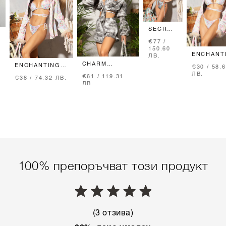
SECRET
GARDEN
€77 /
ЦЯЛ
Н
150.60
БАНСКИ
ENCHANT
ЛВ.
EUPHORI
CHARM
ENCHANTING
€30 / 58.
БАНСКИ
PROVOCATEUR
EUPHORIA
ЛВ.
БИКИНИ 
€61 / 119.31
RUFFLES
€38 / 74.32 ЛВ.
БАНСКИ ТОП
НИСКА
ЛВ.
КРОП-ТОП -
ТРИЪГЪЛНИЦИ
ТАЛИЯ
TRENDSETTER
ICON - GREY
100% препоръчват този продукт
(3 отзива)