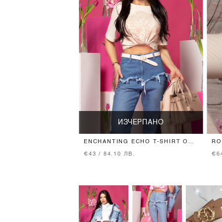
ИЗЧЕРПАНО
ENCHANTING ECHO T-SHIRT ОТ
RO
ПАМУК - SOFT BEIGE
ТЕ
€43 / 84.10 ЛВ.
€6