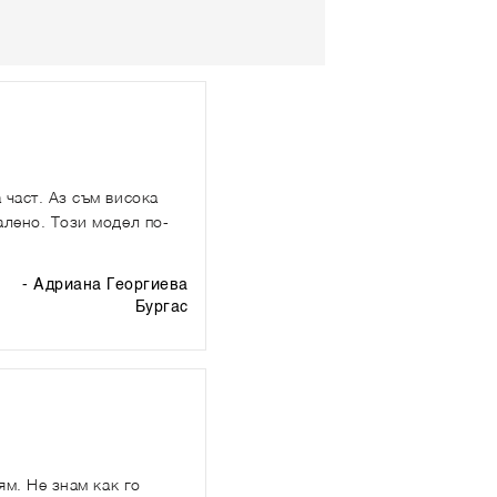
 част. Аз съм висока
алено. Този модел по-
- Адриана Георгиева
бургас
ям. Не знам как го