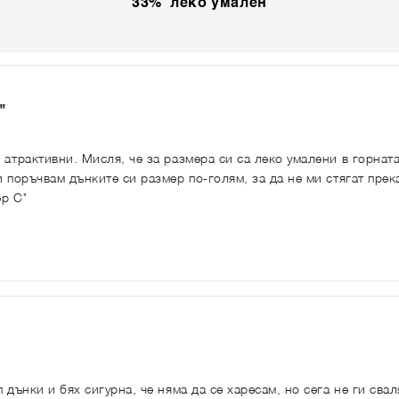
33% леко умален
"
 атрактивни. Мисля, че за размера си са леко умалени в горната
и поръчвам дънките си размер по-голям, за да не ми стягат прек
ер С"
п дънки и бях сигурна, че няма да се харесам, но сега не ги свал