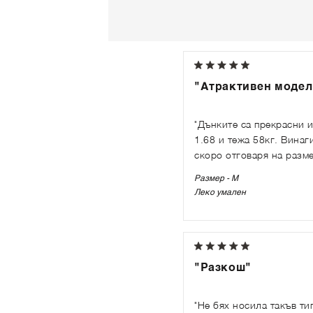
"Атрактивен модел
"Дънките са прекрасни и
1.68 и тежа 58кг. Винаг
скоро отговаря на разм
Размер - M
Леко умален
"Разкош"
"Не бях носила такъв ти