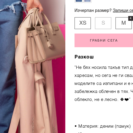
Изчерпан размер?
Запиши се
4
XS
S
M
ГРАБНИ СЕГА
Разкош
"Не бях носила такъв тип д
харесам, но сега не ги сва
моделите са изпипани и е
забележка облечен в тях. 
облекло, не е лесно. 🍀❤️"
• Материя: деним (памук)