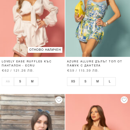
ОТНОВО НАЛИЧЕН
LOVELY EASE RUFFLES КЪС
AZURE ALLURE ДЪЛЪГ ТОП ОТ
ПАНТАЛОН - ECRU
ПАМУК С ДАНТЕЛА
€62 / 121.26 ЛВ.
€59 / 115.39 ЛВ.
XS
S
M
XS
S
M
L