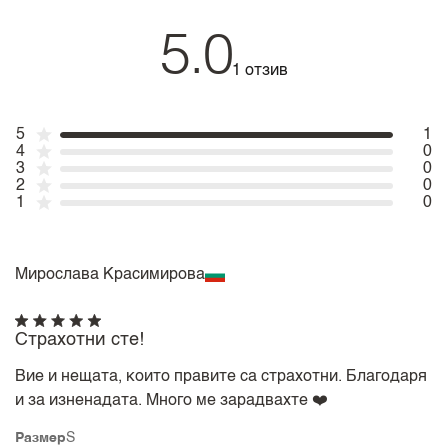
5.0
1 отзив
5
1
4
0
3
0
2
0
1
0
Мирослава Красимирова
Страхотни сте!
Вие и нещата, които правите са страхотни. Благодаря
и за изненадата. Много ме зарадвахте ❤️
Размер
S