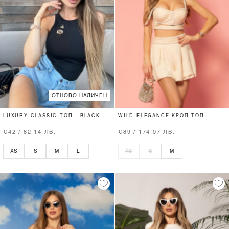
ОТНОВО НАЛИЧЕН
LUXURY CLASSIC ТОП - BLACK
WILD ELEGANCE КРОП-ТОП
€42 / 82.14 ЛВ.
€89 / 174.07 ЛВ.
XS
S
M
L
XS
S
M