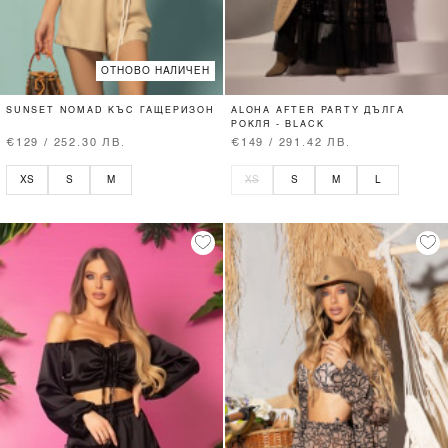
ОТНОВО НАЛИЧЕН
SUNSET NOMAD КЪС ГАЩЕРИЗОН
ALOHA AFTER PARTY ДЪЛГА
РОКЛЯ - BLACK
€129 / 252.30 ЛВ.
€149 / 291.42 ЛВ.
XS
S
M
XS
S
M
L