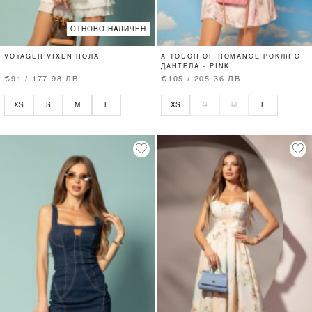
ОТНОВО НАЛИЧЕН
VOYAGER VIXEN ПОЛА
A TOUCH OF ROMANCE РОКЛЯ С
ДАНТЕЛА - PINK
€91 / 177.98 ЛВ.
€105 / 205.36 ЛВ.
XS
S
M
L
XS
S
M
L