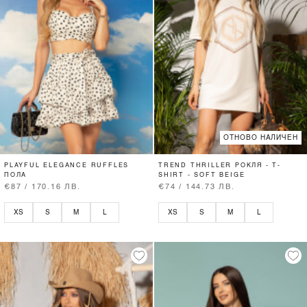
ОТНОВО НАЛИЧЕН
PLAYFUL ELEGANCE RUFFLES
TREND THRILLER РОКЛЯ - T-
ПОЛА
SHIRT - SOFT BEIGE
€87 / 170.16 ЛВ.
€74 / 144.73 ЛВ.
XS
S
M
L
XS
S
M
L