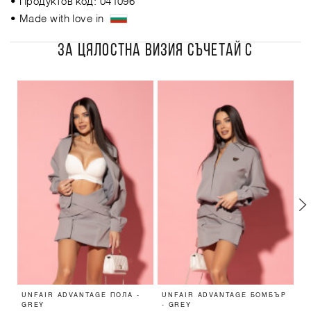
• Продуктов код: 041096
• Made with love in
ЗА ЦЯЛОСТНА ВИЗИЯ СЪЧЕТАЙ С
UNFAIR ADVANTAGE ПОЛА -
UNFAIR ADVANTAGE БОМБЪР
E
GREY
- GREY
W