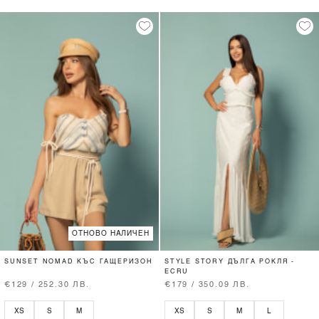
ОТНОВО НАЛИЧЕН
SUNSET NOMAD КЪС ГАЩЕРИЗОН
STYLE STORY ДЪЛГА РОКЛЯ -
ECRU
€129 / 252.30 ЛВ.
€179 / 350.09 ЛВ.
XS
S
M
XS
S
M
L