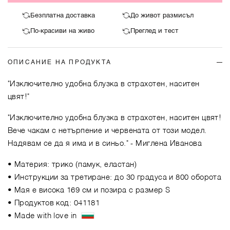
Безплатна доставка
До живот размисъл
По-красиви на живо
Преглед и тест
ОПИСАНИЕ НА ПРОДУКТА
"Изключително удобна блузка в страхотен, наситен
цвят!"
"Изключително удобна блузка в страхотен, наситен цвят!
Вече чакам с нетърпение и червената от този модел.
Надявам се да я има и в синьо."
- Миглена Иванова
• Материя: трико (памук, еластан)
• Инструкции за третиране: до 30 градуса и 800 оборота
• Мая е висока 169 см и позира с размер S
• Продуктов код: 041181
• Made with love in