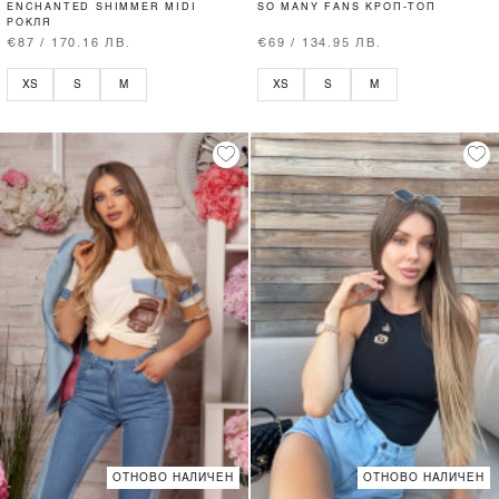
ENCHANTED SHIMMER MIDI
SO MANY FANS КРОП-ТОП
РОКЛЯ
€87 / 170.16 ЛВ.
€69 / 134.95 ЛВ.
XS
S
M
XS
S
M
ОТНОВО НАЛИЧЕН
ОТНОВО НАЛИЧЕН