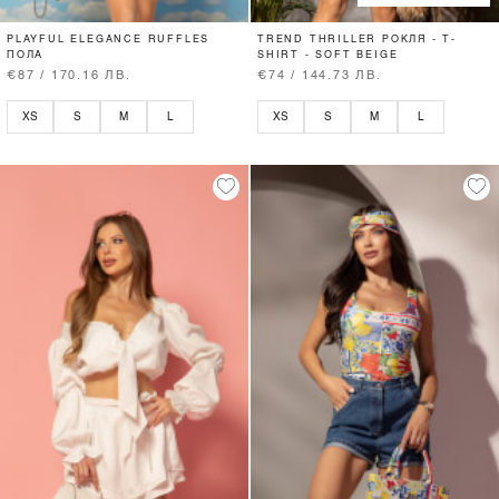
PLAYFUL ELEGANCE RUFFLES
TREND THRILLER РОКЛЯ - T-
ПОЛА
SHIRT - SOFT BEIGE
€87 / 170.16 ЛВ.
€74 / 144.73 ЛВ.
XS
S
M
L
XS
S
M
L