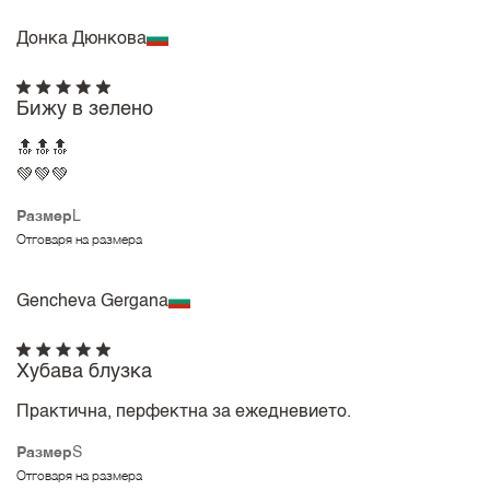
Донка Дюнкова
Бижу в зелено
🔝🔝🔝
💚💚💚
Размер
L
Отговаря на размера
Gencheva Gergana
Хубава блузка
Практична, перфектна за ежедневието.
Размер
S
Отговаря на размера