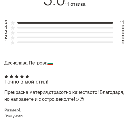
5.0
11 отзива
5
11
4
0
3
0
2
0
1
0
Десислава Петрова
Точно в мой стил!
Прекрасна материя,страхотно качеството! Благодаря,
но направете и с остро деколте!☺️😍
Размер
L
Леко умален