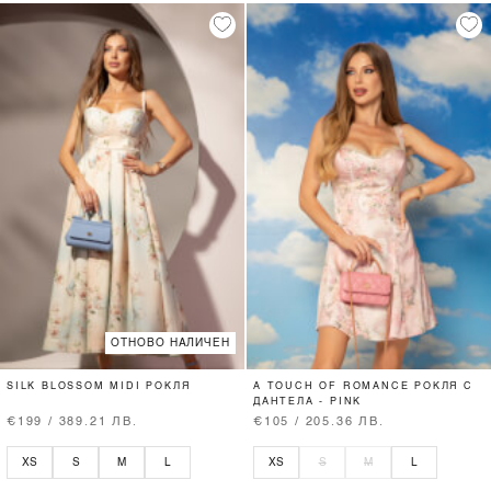
ОТНОВО НАЛИЧЕН
SILK BLOSSOM MIDI РОКЛЯ
A TOUCH OF ROMANCE РОКЛЯ С
ДАНТЕЛА - PINK
€199 / 389.21 ЛВ.
€105 / 205.36 ЛВ.
XS
S
M
L
XS
S
M
L