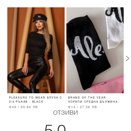
PLEASURE TO WEAR БЛУЗА С
BRAND OF THE YEAR
B
3/4 РЪКАВ - BLACK
ЧОРАПИ СРЕДНА ДЪЛЖИНА -
Д
BLACK
€49 / 95.84 ЛВ.
€14 / 27.38 ЛВ.
€
ОТЗИВИ