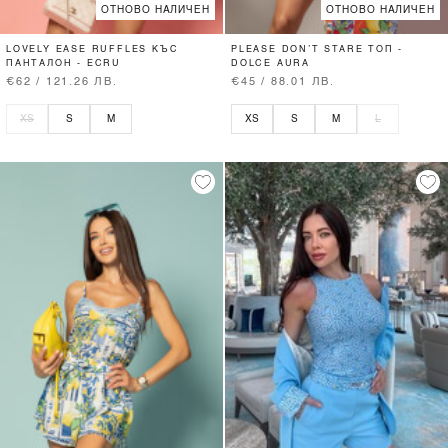
ОТНОВО НАЛИЧЕН
ОТНОВО НАЛИЧЕН
LOVELY EASE RUFFLES КЪС
PLEASE DON’T STARE ТОП -
ПАНТАЛОН - ECRU
DOLCE AURA
€62 / 121.26 ЛВ.
€45 / 88.01 ЛВ.
XS
S
M
XS
S
M
L