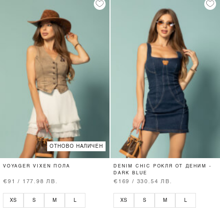
ОТНОВО НАЛИЧЕН
VOYAGER VIXEN ПОЛА
DENIM CHIC РОКЛЯ ОТ ДЕНИМ -
DARK BLUE
€91 / 177.98 ЛВ.
€169 / 330.54 ЛВ.
XS
S
M
L
XS
S
M
L