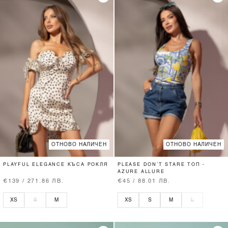
ОТНОВО НАЛИЧЕН
ОТНОВО НАЛИЧЕН
PLAYFUL ELEGANCE КЪСА РОКЛЯ
PLEASE DON’T STARE ТОП -
AZURE ALLURE
€139 / 271.86 ЛВ.
€45 / 88.01 ЛВ.
XS
S
M
XS
S
M
L