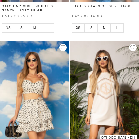
CATCH MY VIBE T-SHIRT ОТ
LUXURY CLASSIC ТОП - BLACK
ПАМУК - SOFT BEIGE
€51 / 99.75 ЛВ.
€42 / 82.14 ЛВ.
XS
S
M
L
XS
S
M
L
ОТНОВО НАЛИЧЕН