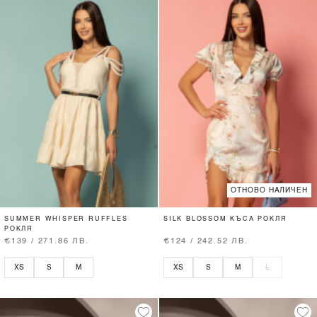
ОТНОВО НАЛИЧЕН
SUMMER WHISPER RUFFLES
SILK BLOSSOM КЪСА РОКЛЯ
РОКЛЯ
€139 / 271.86 ЛВ.
€124 / 242.52 ЛВ.
XS
S
M
XS
S
M
L