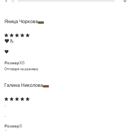
1
0
Яница Чоркова
🖤🫰
🖤
Размер
XS
Отговаря на размера
Галина Николова
.
.
Размер
S