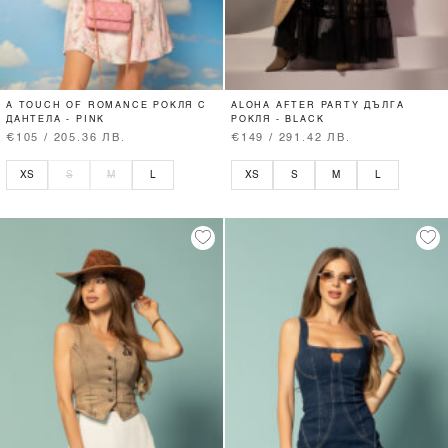
A TOUCH OF ROMANCE РОКЛЯ С
ALOHA AFTER PARTY ДЪЛГА
ДАНТЕЛА - PINK
РОКЛЯ - BLACK
€105 / 205.36 ЛВ.
€149 / 291.42 ЛВ.
XS
S
M
L
XS
S
M
L