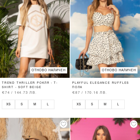
ОТНОВО НАЛИЧЕН
ОТНОВО НАЛИЧЕН
TREND THRILLER РОКЛЯ - T-
PLAYFUL ELEGANCE RUFFLES
SHIRT - SOFT BEIGE
ПОЛА
€74 / 144.73 ЛВ.
€87 / 170.16 ЛВ.
XS
S
M
L
XS
S
M
L