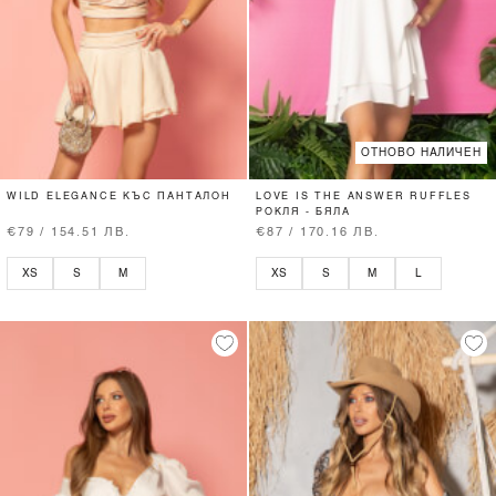
ОТНОВО НАЛИЧЕН
WILD ELEGANCE КЪС ПАНТАЛОН
LOVE IS THE ANSWER RUFFLES
РОКЛЯ - БЯЛА
€79 / 154.51 ЛВ.
€87 / 170.16 ЛВ.
XS
S
M
XS
S
M
L