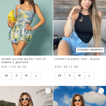
ОТНОВО НАЛИЧЕН
AZURE ALLURE ДЪЛЪГ ТОП ОТ
LUXURY CLASSIC ТОП - BLACK
ПАМУК С ДАНТЕЛА
€59 / 115.39 ЛВ.
€42 / 82.14 ЛВ.
XS
S
M
L
XS
S
M
L