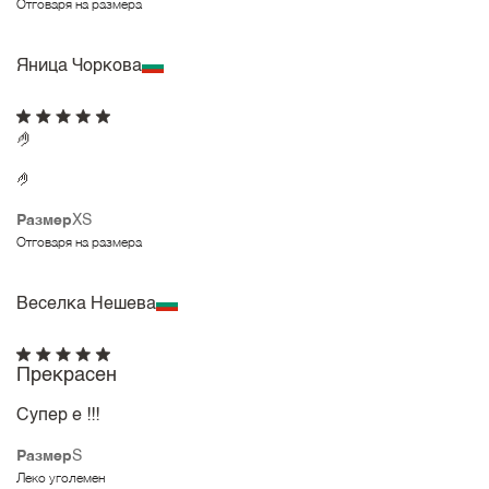
Отговаря на размера
Яница Чоркова
🤌
🤌
Размер
XS
Отговаря на размера
Веселка Нешева
Прекрасен
Супер е !!!
Размер
S
Леко уголемен