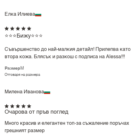
Елка Илиева
⭐⭐⭐Бижу⭐⭐⭐
Съвършенство до най-малкия детайл! Прилепва като
втора кожа. Блясък и разкош с подписа на Alessa!!!
Размер
M
Отговаря на размера
Милена Иванова
Очарова от пръв поглед
Много красив и елегантен топ-за съжаление поръчах
грешният размер