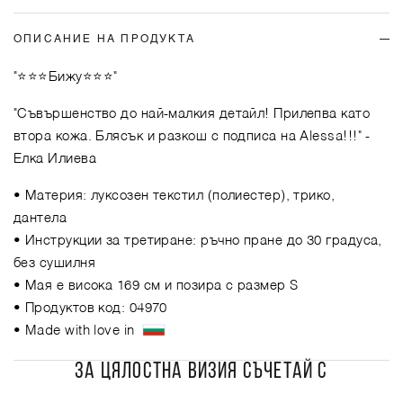
ОПИСАНИЕ НА ПРОДУКТА
"⭐⭐⭐Бижу⭐⭐⭐"
"Съвършенство до най-малкия детайл! Прилепва като
втора кожа. Блясък и разкош с подписа на Alessa!!!"
-
Елка Илиева
• Материя: луксозен текстил (полиестер), трико,
дантела
• Инструкции за третиране: ръчно пране до 30 градуса,
без сушилня
• Мая е висока 169 см и позира с размер S
• Продуктов код: 04970
• Made with love in
ЗА ЦЯЛОСТНА ВИЗИЯ СЪЧЕТАЙ С