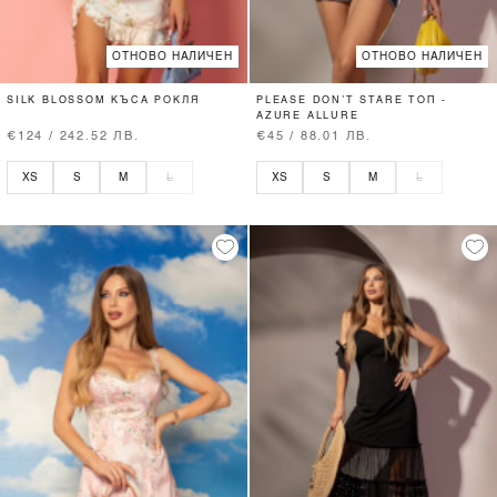
ОТНОВО НАЛИЧЕН
ОТНОВО НАЛИЧЕН
SILK BLOSSOM КЪСА РОКЛЯ
PLEASE DON’T STARE ТОП -
AZURE ALLURE
€124 / 242.52 ЛВ.
€45 / 88.01 ЛВ.
XS
S
M
L
XS
S
M
L