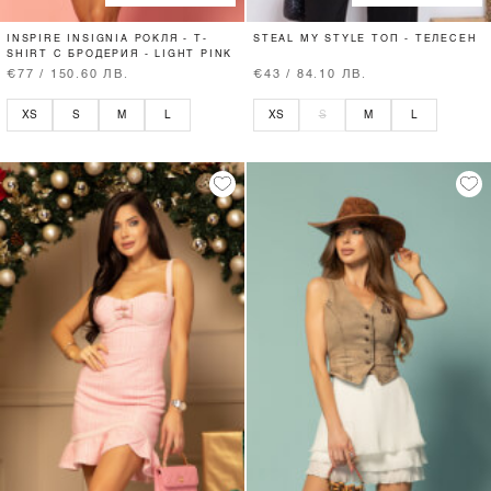
INSPIRE INSIGNIA РОКЛЯ - T-
STEAL MY STYLE ТОП - ТЕЛЕСЕН
SHIRT С БРОДЕРИЯ - LIGHT PINK
€77 / 150.60 ЛВ.
€43 / 84.10 ЛВ.
XS
S
M
L
XS
S
M
L