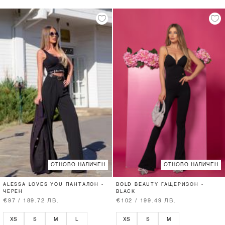
ОТНОВО НАЛИЧЕН
ОТНОВО НАЛИЧЕН
ALESSA LOVES YOU ПАНТАЛОН -
BOLD BEAUTY ГАЩЕРИЗОН -
ЧЕРЕН
BLACK
€97 / 189.72 ЛВ.
€102 / 199.49 ЛВ.
XS
S
M
L
XS
S
M