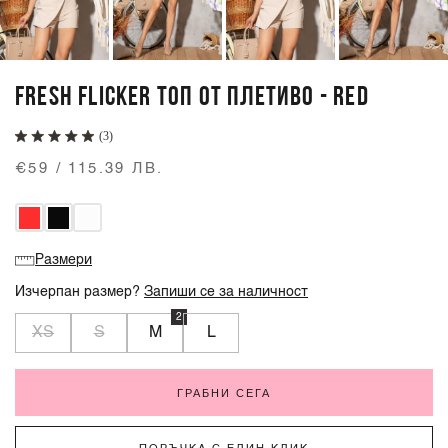
FRESH FLICKER ТОП ОТ ПЛЕТИВО - RED
(3)
€59 / 115.39 ЛВ.
Размери
Изчерпан размер?
Запиши се за наличност
2
XS
S
M
L
ГРАБНИ СЕГА