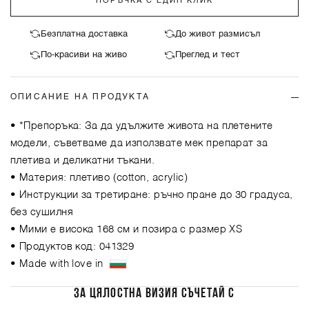
ПОРЪЧКА С ЕДИН КЛИК
Безплатна доставка
До живот размисъл
По-красиви на живо
Преглед и тест
ОПИСАНИЕ НА ПРОДУКТА
• *Препоръка: За да удължите живота на плетените
модели, съветваме да използвате мек препарат за
плетива и деликатни тъкани.
• Материя: плетиво (cotton, acrylic)
• Инструкции за третиране: ръчно пране до 30 градуса,
без сушилня
• Мими е висока 168 см и позира с размер XS
• Продуктов код: 041329
• Made with love in
ЗА ЦЯЛОСТНА ВИЗИЯ СЪЧЕТАЙ С