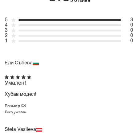
3 отзива
5
3
4
0
3
0
2
0
1
0
Ели Събева
Умален!
Хубав модел!
Размер
XS
Леко умален
Stela Vasileva