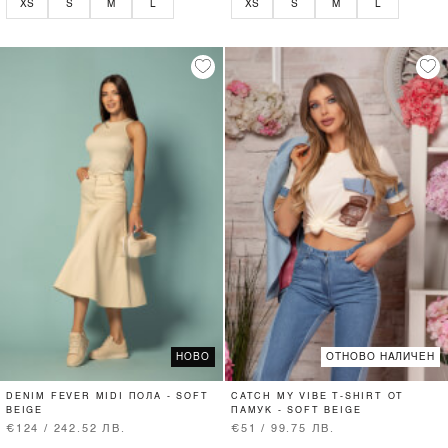
XS
S
M
L
XS
S
M
L
НОВО
ОТНОВО НАЛИЧЕН
DENIM FEVER MIDI ПОЛА - SOFT
CATCH MY VIBE T-SHIRT ОТ
BEIGE
ПАМУК - SOFT BEIGE
€124 / 242.52 ЛВ.
€51 / 99.75 ЛВ.