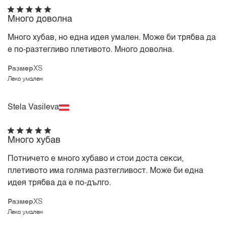
Много доволна
Много хубав, но една идея умален. Може би трябва да
е по-разтегливо плетивото. Много доволна.
Размер
XS
Леко умален
Stela Vasileva
Много хубав
Потничето е много хубаво и стои доста секси,
плетивото има голяма разтегливост. Може би една
идея трябва да е по-дълго.
Размер
XS
Леко умален