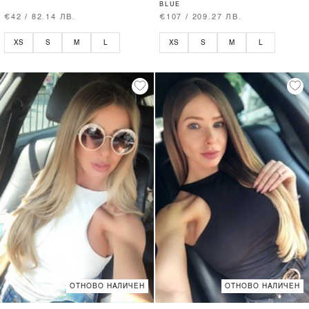
BLUE
€42 / 82.14 ЛВ.
€107 / 209.27 ЛВ.
XS
S
M
L
XS
S
M
L
ОТНОВО НАЛИЧЕН
ОТНОВО НАЛИЧЕН