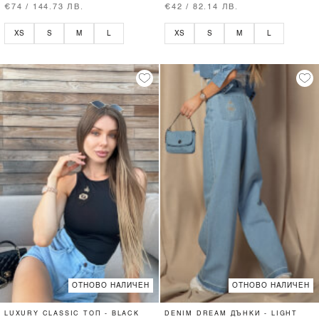
€74 / 144.73 ЛВ.
€42 / 82.14 ЛВ.
XS
S
M
L
XS
S
M
L
ОТНОВО НАЛИЧЕН
ОТНОВО НАЛИЧЕН
LUXURY CLASSIC ТОП - BLACK
DENIM DREAM ДЪНКИ - LIGHT