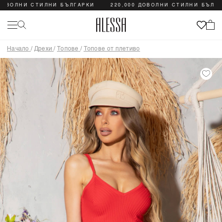
ОЛНИ СТИЛНИ БЪЛГАРКИ
220,000 ДОВОЛНИ СТИЛНИ БЪЛГАРКИ
Начало
/
Дрехи
/
Топове
/
Топове от плетиво