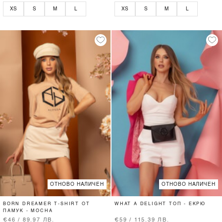
XS
S
M
L
XS
S
M
L
ОТНОВО НАЛИЧЕН
ОТНОВО НАЛИЧЕН
BORN DREAMER T-SHIRT ОТ
WHAT A DELIGHT ТОП - ЕКРЮ
ПАМУК - MOCHA
€46 / 89.97 ЛВ.
€59 / 115.39 ЛВ.