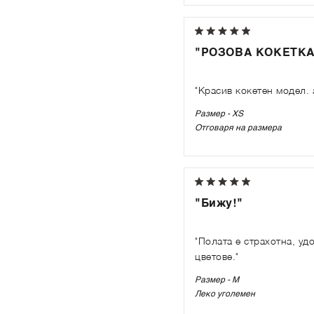
"РОЗОВА КОКЕТКА
"Красив кокетен модел. 
Размер - XS
Отговаря на размера
"Бижу!"
"Полата е страхотна, уд
цветове."
Размер - M
Леко уголемен