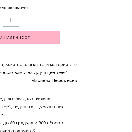
 за наличност
L
ЗА НАЛИЧНОСТ
на, кокетно елегантна и материята е
 се радвам и на други цветове."
- Мариела Веселинова
едлага заедно с колана.
стер), подплата: луксозен лек
ер)
: до 30 градуса и 800 оборота
озира с размер S