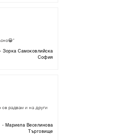
асно😀"
- Зорка Самоковлийска
софия
е се радвам и на други
- Мариела Веселинова
търговище