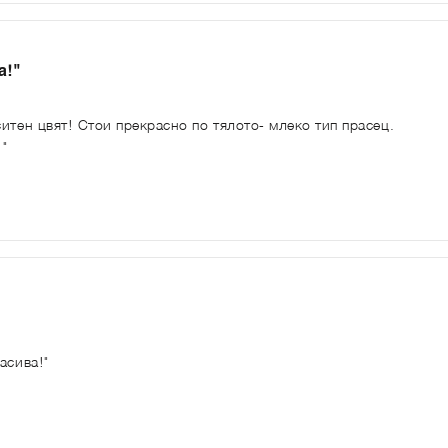
а!"
итен цвят! Стои прекрасно по тялото- млеко тип прасец.
!"
асива!"