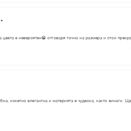
"
а цвета е невероятен😀 отговаря точно на размера и стои прекр
обна, кокетно елегантна и материята е чудесна, както винаги. Щ