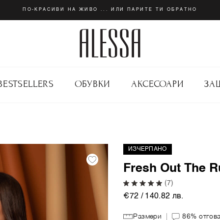
ПО-КРАСИВИ НА ЖИВО ... ИЛИ ПАРИТЕ ТИ ОБРАТНО
BESTSELLERS
ОБУВКИ
АКСЕСОАРИ
ЗА
ИЗЧЕРПАНО
Fresh Out The 
(7)
€72 / 140.82 лв.
Размери
86%
отгов