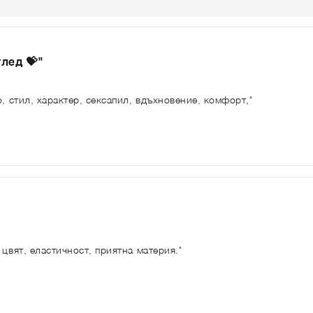
лед 💝"
о, стил, характер, сексапил, вдъхновение, комфорт,"
 цвят, еластичност, приятна материя."