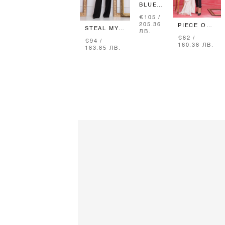
BLUE
JEAN
€105 /
BABY
205.36
PIECE OF
ДЪНКИ
STEAL MY
ЛВ.
ME
-
STYLE
€82 /
ПАНТАЛОН
BLACK
€94 /
ПАНТАЛОН
160.38 ЛВ.
183.85 ЛВ.
С
ПОДВИЖЕН
КОЛАН -
ЧЕРЕН