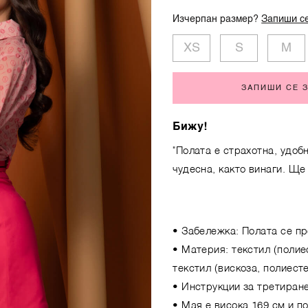
Изчерпан размер?
Запиши се
XS
S
M
ЗАПИШИ СЕ 
Бижу!
"Полата е страхотна, удоб
чудесна, както винаги. Ще
• Забележка: Полата се пр
• Материя: текстил (полие
текстил (вискоза, полиест
• Инструкции за третиране
• Мая е висока 169 см и п