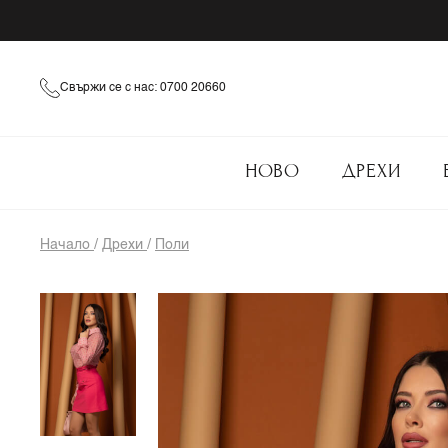
Свържи се с нас: 0700 20660
НОВО
ДРЕХИ
Начало
/
Дрехи
/
Поли