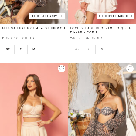
ОТНОВО НАЛИЧЕН
ОТНОВО НАЛИЧЕН
ALESSA LUXURY РИЗА ОТ ШИФОН
LOVELY EASE КРОП-ТОП С ДЪЛЪГ
РЪКАВ - ECRU
€95 / 185.80 ЛВ.
€69 / 134.95 ЛВ.
XS
S
M
XS
S
M