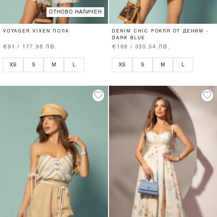
ОТНОВО НАЛИЧЕН
VOYAGER VIXEN ПОЛА
DENIM CHIC РОКЛЯ ОТ ДЕНИМ -
DARK BLUE
€91 / 177.98 ЛВ.
€169 / 330.54 ЛВ.
XS
S
M
L
XS
S
M
L