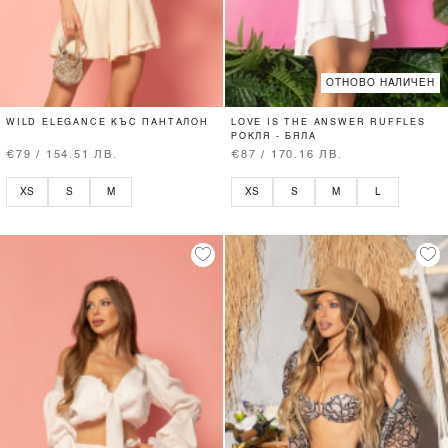
ОТНОВО НАЛИЧЕН
WILD ELEGANCE КЪС ПАНТАЛОН
LOVE IS THE ANSWER RUFFLES
РОКЛЯ - БЯЛА
€79 / 154.51 ЛВ.
€87 / 170.16 ЛВ.
XS
S
M
XS
S
M
L