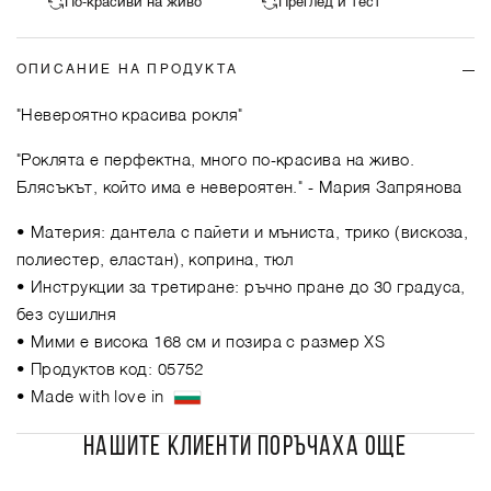
По-красиви на живо
Преглед и тест
ОПИСАНИЕ НА ПРОДУКТА
"Невероятно красива рокля"
"Роклята е перфектна, много по-красива на живо.
Блясъкът, който има е невероятен."
- Мария Запрянова
• Материя: дантела с пайети и мъниста, трико (вискоза,
полиестер, еластан), коприна, тюл
• Инструкции за третиране: ръчно пране до 30 градуса,
без сушилня
• Мими е висока 168 см и позира с размер XS
• Продуктов код: 05752
• Made with love in
НАШИТЕ КЛИЕНТИ ПОРЪЧАХА ОЩЕ