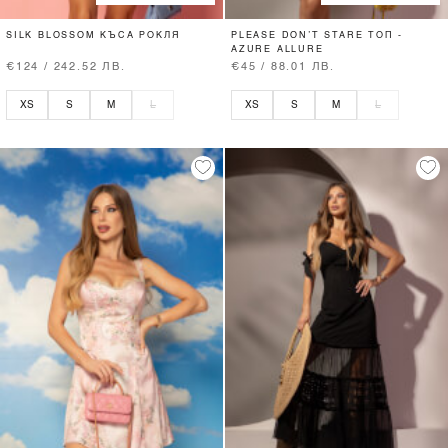
SILK BLOSSOM КЪСА РОКЛЯ
PLEASE DON’T STARE ТОП -
AZURE ALLURE
€124 / 242.52 ЛВ.
€45 / 88.01 ЛВ.
XS
S
M
L
XS
S
M
L