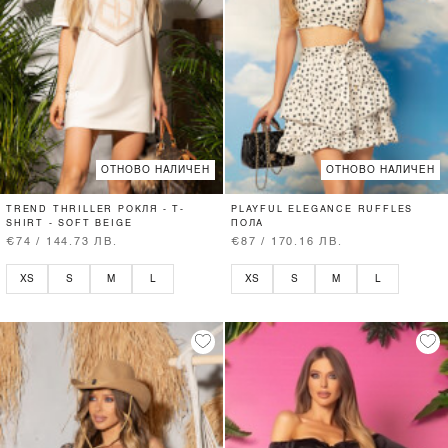
ОТНОВО НАЛИЧЕН
ОТНОВО НАЛИЧЕН
TREND THRILLER РОКЛЯ - T-
PLAYFUL ELEGANCE RUFFLES
SHIRT - SOFT BEIGE
ПОЛА
€74 / 144.73 ЛВ.
€87 / 170.16 ЛВ.
XS
S
M
L
XS
S
M
L