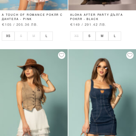
A TOUCH OF ROMANCE РОКЛЯ С
ALOHA AFTER PARTY ДЪЛГА
ДАНТЕЛА - PINK
РОКЛЯ - BLACK
€105 / 205.36 ЛВ.
€149 / 291.42 ЛВ.
XS
S
M
L
XS
S
M
L