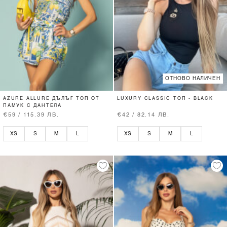
ОТНОВО НАЛИЧЕН
AZURE ALLURE ДЪЛЪГ ТОП ОТ
LUXURY CLASSIC ТОП - BLACK
ПАМУК С ДАНТЕЛА
€59 / 115.39 ЛВ.
€42 / 82.14 ЛВ.
XS
S
M
L
XS
S
M
L