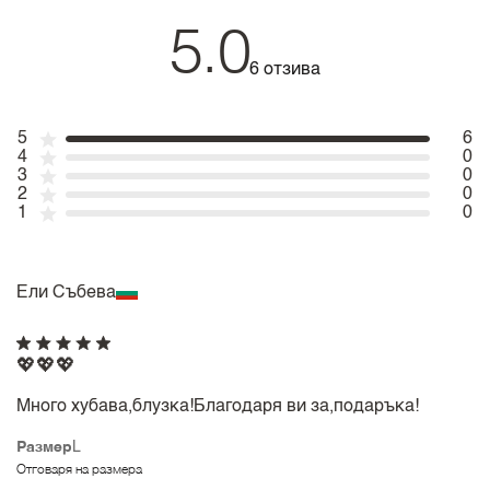
5.0
6 отзива
5
6
4
0
3
0
2
0
1
0
Ели Събева
💖💖💖
Много хубава,блузка!Благодаря ви за,подаръка!
Размер
L
Отговаря на размера