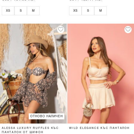
XS
S
M
XS
S
M
ОТНОВО НАЛИЧЕН
ALESSA LUXURY RUFFLES КЪС
WILD ELEGANCE КЪС ПАНТАЛОН
ПАНТАЛОН ОТ ШИФОН