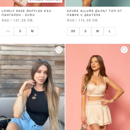
LOVELY EASE RUFFLES КЪС
AZURE ALLURE ДЪЛЪГ ТОП ОТ
ПАНТАЛОН - ECRU
ПАМУК С ДАНТЕЛА
€62 / 121.26 ЛВ.
€59 / 115.39 ЛВ.
XS
S
M
XS
S
M
L