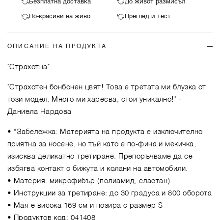
Безплатна доставка
До живот размисъл
По-красиви на живо
Преглед и тест
ОПИСАНИЕ НА ПРОДУКТА
"Страхотна"
"Страхотен бонбонен цвят! Това е третата ми блузка от
този модел. Много ми харесва, стои уникално!"
-
Даниела Нардова
• *Забележка: Материята на продукта е изключително
приятна за носене, но тъй като е по-фина и мекичка,
изисква деликатно третиране. Препоръчваме да се
избягва контакт с бижута и колани на автомобили.
• Материя: микрофибър (полиамид, еластан)
• Инструкции за третиране: до 30 градуса и 800 оборота
• Мая е висока 169 см и позира с размер S
• Продуктов код: 041408