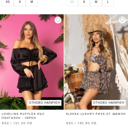
XS
S
M
XS
S
M
L
ОТНОВО НАЛИЧЕН
ОТНОВО НАЛИЧЕН
LOVELINK RUFFLES КЪС
ALESSA LUXURY РИЗА ОТ ШИФОН
ПАНТАЛОН - ЧЕРЕН
€62 / 121.26 ЛВ.
€95 / 185.80 ЛВ.