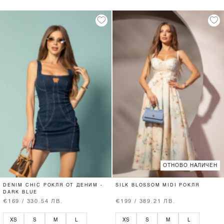
ОТНОВО НАЛИЧЕН
DENIM CHIC РОКЛЯ ОТ ДЕНИМ -
SILK BLOSSOM MIDI РОКЛЯ
DARK BLUE
€169 / 330.54 ЛВ.
€199 / 389.21 ЛВ.
XS
S
M
L
XS
S
M
L