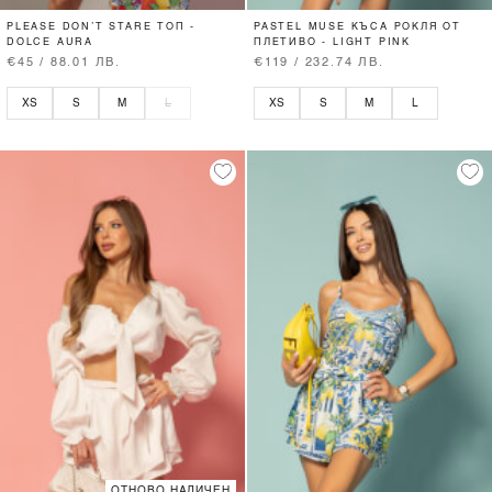
PLEASE DON’T STARE ТОП -
PASTEL MUSE КЪСА РОКЛЯ ОТ
DOLCE AURA
ПЛЕТИВО - LIGHT PINK
€45 / 88.01 ЛВ.
€119 / 232.74 ЛВ.
XS
S
M
L
XS
S
M
L
ОТНОВО НАЛИЧЕН