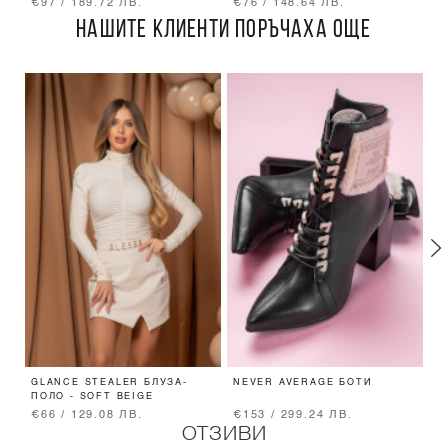
€97 / 189.72 ЛВ.
€76 / 148.64 ЛВ.
€
НАШИТЕ КЛИЕНТИ ПОРЪЧАХА ОЩЕ
GLANCE STEALER БЛУЗА-
NEVER AVERAGE БОТИ
S
ПОЛО - SOFT BEIGE
П
€66 / 129.08 ЛВ.
€153 / 299.24 ЛВ.
€
ОТЗИВИ