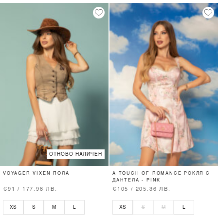
ОТНОВО НАЛИЧЕН
VOYAGER VIXEN ПОЛА
A TOUCH OF ROMANCE РОКЛЯ С
ДАНТЕЛА - PINK
€91 / 177.98 ЛВ.
€105 / 205.36 ЛВ.
XS
S
M
L
XS
S
M
L