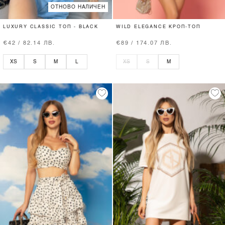
ОТНОВО НАЛИЧЕН
LUXURY CLASSIC ТОП - BLACK
WILD ELEGANCE КРОП-ТОП
€42 / 82.14 ЛВ.
€89 / 174.07 ЛВ.
XS
S
M
L
XS
S
M