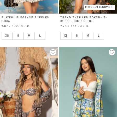
ОТНОВО НАЛИЧЕН
PLAYFUL ELEGANCE RUFFLES
TREND THRILLER РОКЛЯ - T-
ПОЛА
SHIRT - SOFT BEIGE
€87 / 170.16 ЛВ.
€74 / 144.73 ЛВ.
XS
S
M
L
XS
S
M
L