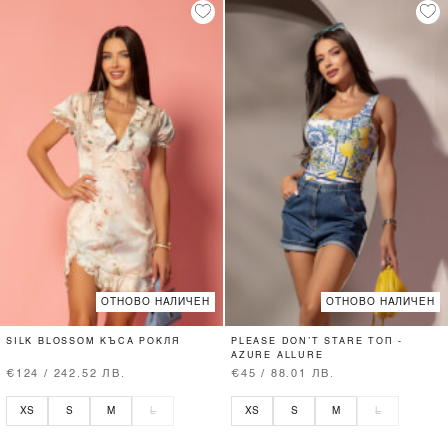
ОТНОВО НАЛИЧЕН
ОТНОВО НАЛИЧЕН
SILK BLOSSOM КЪСА РОКЛЯ
PLEASE DON’T STARE ТОП -
AZURE ALLURE
€124 / 242.52 ЛВ.
€45 / 88.01 ЛВ.
XS
S
M
L
XS
S
M
L