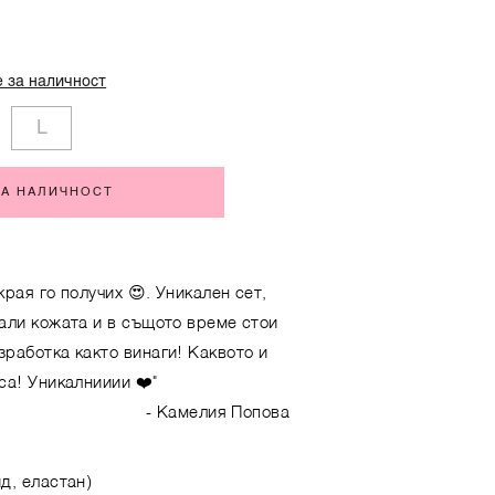
 за наличност
L
ЗА НАЛИЧНОСТ
рая го получих 😍. Уникален сет,
али кожата и в същото време стои
зработка както винаги! Каквото и
са! Уникалнииии ❤️"
- Камелия Попова
д, еластан)