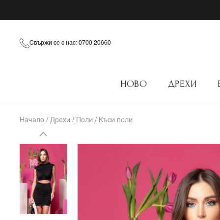
Свържи се с нас: 0700 20660
НОВО
ДРЕХИ
Начало
/
Дрехи
/
Поли
/
Къси поли