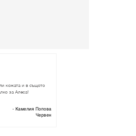
али кожата и в същото
алко за Алеса!
- Камелия Попова
червен