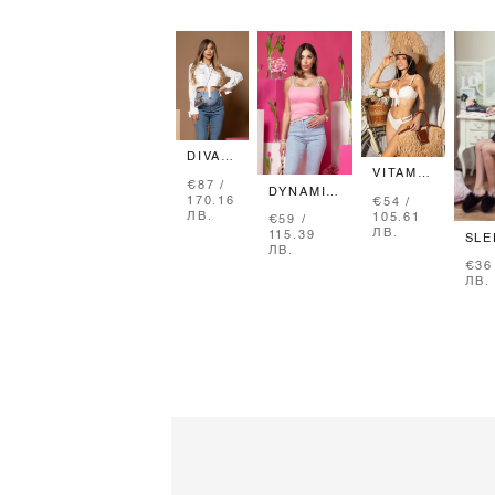
DIVA
SPIRIT
VITAMIN
€87 /
КЪСА
SEA
DYNAMIC
170.16
€54 /
РИЗА
БАНСКИ
GRACE
ЛВ.
105.61
-
€59 /
ТОП -
ТОП ОТ
ЛВ.
ECRU
115.39
SOFT
ПЛЕТИВО
SLE
ЛВ.
BEIGE
- PINK
STY
€36
ПА
ЛВ.
- Ч
СА