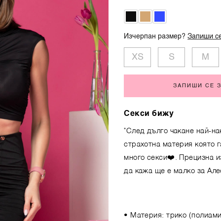
Изчерпан размер?
Запиши се
XS
S
M
ЗАПИШИ СЕ 
Секси бижу
"След дълго чакане най-нак
страхотна материя която г
много секси❤️. Прецизна и
да кажа ще е малко за Але
• Материя: трико (полиами