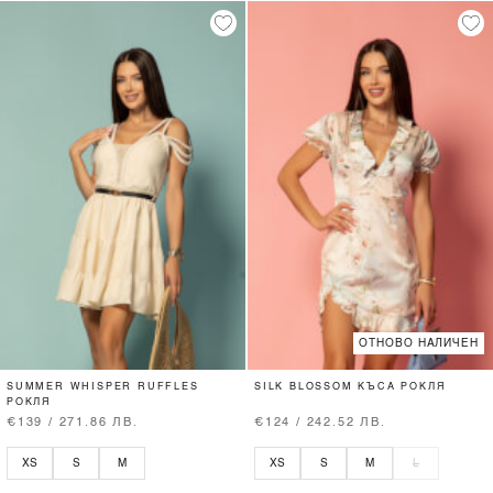
ОТНОВО НАЛИЧЕН
SUMMER WHISPER RUFFLES
SILK BLOSSOM КЪСА РОКЛЯ
РОКЛЯ
€139 / 271.86 ЛВ.
€124 / 242.52 ЛВ.
XS
S
M
XS
S
M
L