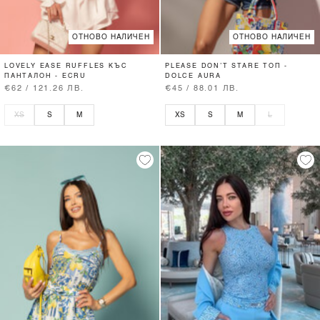
ОТНОВО НАЛИЧЕН
ОТНОВО НАЛИЧЕН
LOVELY EASE RUFFLES КЪС
PLEASE DON’T STARE ТОП -
ПАНТАЛОН - ECRU
DOLCE AURA
€62 / 121.26 ЛВ.
€45 / 88.01 ЛВ.
XS
S
M
XS
S
M
L