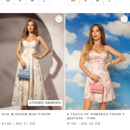
XS
S
M
L
XS
S
M
L
ОТНОВО НАЛИЧЕН
SILK BLOSSOM MIDI РОКЛЯ
A TOUCH OF ROMANCE РОКЛЯ С
ДАНТЕЛА - PINK
€199 / 389.21 ЛВ.
€105 / 205.36 ЛВ.