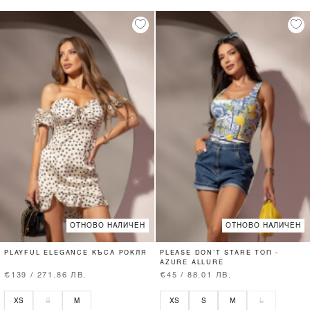
ОТНОВО НАЛИЧЕН
ОТНОВО НАЛИЧЕН
PLAYFUL ELEGANCE КЪСА РОКЛЯ
PLEASE DON’T STARE ТОП -
AZURE ALLURE
€139 / 271.86 ЛВ.
€45 / 88.01 ЛВ.
XS
S
M
XS
S
M
L