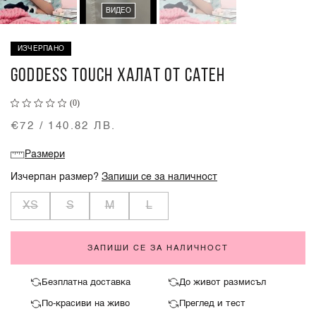
ВИДЕО
ИЗЧЕРПАНО
GODDESS TOUCH ХАЛАТ ОТ САТЕН
(0)
€72 / 140.82 ЛВ.
Размери
Изчерпан размер?
Запиши се за наличност
XS
S
M
L
ЗАПИШИ СЕ ЗА НАЛИЧНОСТ
Безплатна доставка
До живот размисъл
По-красиви на живо
Преглед и тест