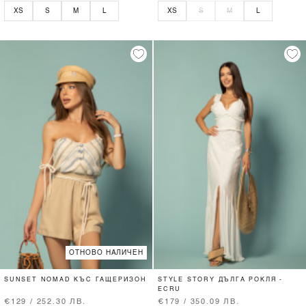
XS
S
M
L
XS
S
M
L
ОТНОВО НАЛИЧЕН
SUNSET NOMAD КЪС ГАЩЕРИЗОН
STYLE STORY ДЪЛГА РОКЛЯ -
ECRU
€129 / 252.30 ЛВ.
€179 / 350.09 ЛВ.