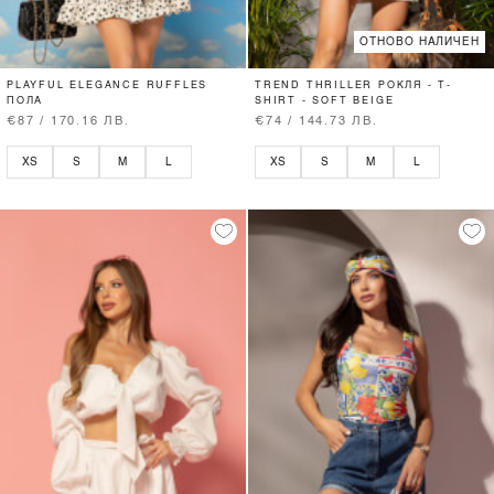
ОТНОВО НАЛИЧЕН
PLAYFUL ELEGANCE RUFFLES
TREND THRILLER РОКЛЯ - T-
ПОЛА
SHIRT - SOFT BEIGE
€87 / 170.16 ЛВ.
€74 / 144.73 ЛВ.
XS
S
M
L
XS
S
M
L