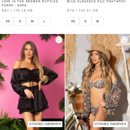
LOVE IS THE ANSWER RUFFLES
WILD ELEGANCE КЪС ПАНТАЛОН
РОКЛЯ - БЯЛА
€87 / 170.16 ЛВ.
€79 / 154.51 ЛВ.
XS
S
M
L
XS
S
M
ОТНОВО НАЛИЧЕН
ОТНОВО НАЛИЧЕН