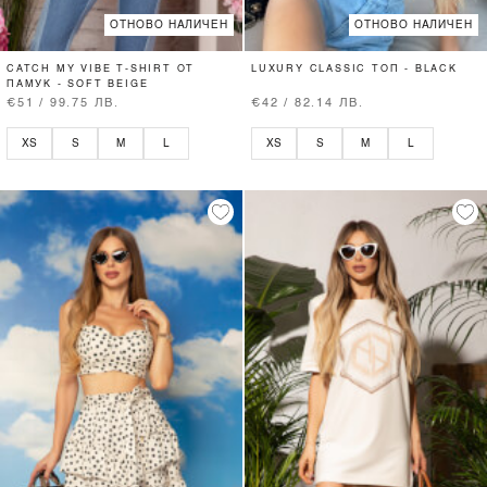
ОТНОВО НАЛИЧЕН
ОТНОВО НАЛИЧЕН
CATCH MY VIBE T-SHIRT ОТ
LUXURY CLASSIC ТОП - BLACK
ПАМУК - SOFT BEIGE
€51 / 99.75 ЛВ.
€42 / 82.14 ЛВ.
XS
S
M
L
XS
S
M
L