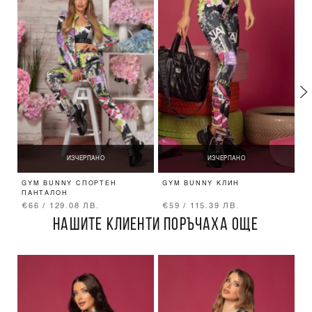
ИЗЧЕРПАНО
ИЗЧЕРПАНО
GYM BUNNY СПОРТЕН
GYM BUNNY КЛИН
G
ПАНТАЛОН
€66 / 129.08 ЛВ.
€59 / 115.39 ЛВ.
€
НАШИТЕ КЛИЕНТИ ПОРЪЧАХА ОЩЕ