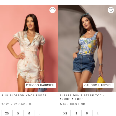
ОТНОВО НАЛИЧЕН
ОТНОВО НАЛИЧЕН
SILK BLOSSOM КЪСА РОКЛЯ
PLEASE DON’T STARE ТОП -
AZURE ALLURE
€124 / 242.52 ЛВ.
€45 / 88.01 ЛВ.
XS
S
M
L
XS
S
M
L