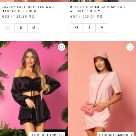
LOVELY EASE RUFFLES КЪС
BREEZY CHARM БАНСКИ ТОП -
ПАНТАЛОН - ECRU
ALESSA LUXURY
€62 / 121.26 ЛВ.
€54 / 105.61 ЛВ.
XS
S
M
XS
S
M
ОТНОВО НАЛИЧЕН
ОТНОВО НАЛИЧЕН