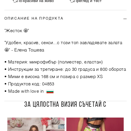
По-красиви на живо
Преглед и тест
ОПИСАНИЕ НА ПРОДУКТА
"Жесток 🤩"
"Удобен, красив, секси...с този топ завладявате залата
🤩"
- Елена Тошева
• Материя: микрофибър (полиестер, еластан)
• Инструкции за третиране: до 30 градуса и 800 оборота
• Мими е висока 168 см и позира с размер XS
• Продуктов код: 04853
• Made with love in
ЗА ЦЯЛОСТНА ВИЗИЯ СЪЧЕТАЙ С