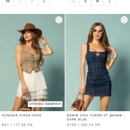
XS
S
M
L
XS
S
M
L
ОТНОВО НАЛИЧЕН
VOYAGER VIXEN ПОЛА
DENIM CHIC РОКЛЯ ОТ ДЕНИМ -
DARK BLUE
€91 / 177.98 ЛВ.
€169 / 330.54 ЛВ.