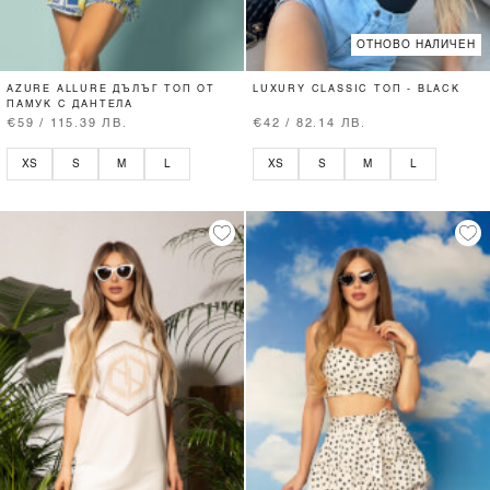
ОТНОВО НАЛИЧЕН
AZURE ALLURE ДЪЛЪГ ТОП ОТ
LUXURY CLASSIC ТОП - BLACK
ПАМУК С ДАНТЕЛА
€59 / 115.39 ЛВ.
€42 / 82.14 ЛВ.
XS
S
M
L
XS
S
M
L