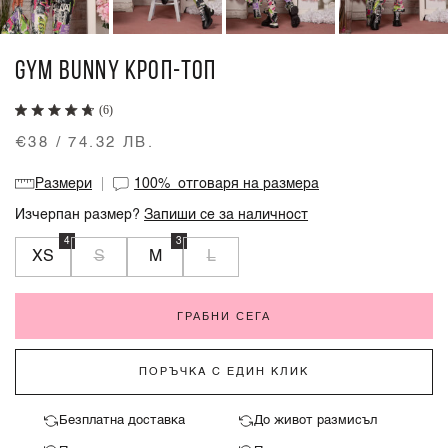
GYM BUNNY КРОП-ТОП
(6)
€38 / 74.32 ЛВ.
Размери
100%
отговаря на размера
Изчерпан размер?
Запиши се за наличност
4
3
XS
S
M
L
ГРАБНИ СЕГА
ПОРЪЧКА С ЕДИН КЛИК
Безплатна доставка
До живот размисъл