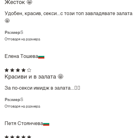
Жесток 🤩
Удобен, красив, секси...с този топ завладявате залата
🤩
Размер
S
Отговаря на размера
Елена Тошева
Красиви и в залата 🤩
За по-секси имидж в залата...🧘‍♀️
Размер
S
Отговаря на размера
Петя Стоянчева