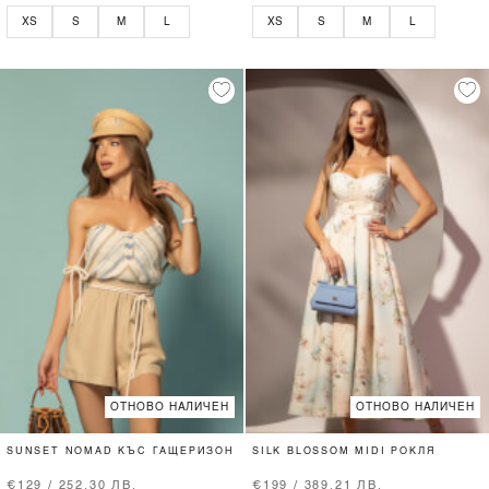
XS
S
M
L
XS
S
M
L
ОТНОВО НАЛИЧЕН
ОТНОВО НАЛИЧЕН
SUNSET NOMAD КЪС ГАЩЕРИЗОН
SILK BLOSSOM MIDI РОКЛЯ
€129 / 252.30 ЛВ.
€199 / 389.21 ЛВ.