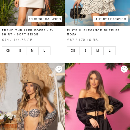
ОТНОВО НАЛИЧЕН
ОТНОВО НАЛИЧЕН
TREND THRILLER РОКЛЯ - T-
PLAYFUL ELEGANCE RUFFLES
SHIRT - SOFT BEIGE
ПОЛА
€74 / 144.73 ЛВ.
€87 / 170.16 ЛВ.
XS
S
M
L
XS
S
M
L