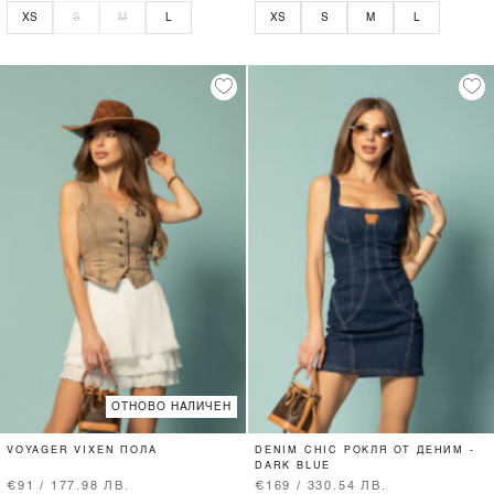
XS
S
M
L
XS
S
M
L
ОТНОВО НАЛИЧЕН
VOYAGER VIXEN ПОЛА
DENIM CHIC РОКЛЯ ОТ ДЕНИМ -
DARK BLUE
€91 / 177.98 ЛВ.
€169 / 330.54 ЛВ.