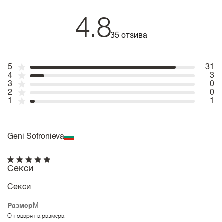
4.8
35 отзива
5
31
4
3
3
0
2
0
1
1
Geni Sofronieva
Секси
Секси
Размер
M
Отговаря на размера