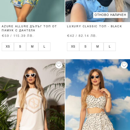
ОТНОВО НАЛИЧЕН
AZURE ALLURE ДЪЛЪГ ТОП ОТ
LUXURY CLASSIC ТОП - BLACK
ПАМУК С ДАНТЕЛА
€59 / 115.39 ЛВ.
€42 / 82.14 ЛВ.
XS
S
M
L
XS
S
M
L