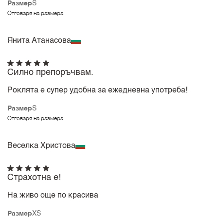
Размер
S
Отговаря на размера
Янита Атанасова
Силно препоръчвам.
Роклята е супер удобна за ежедневна употреба!
Размер
S
Отговаря на размера
Веселка Христова
Страхотна е!
На живо още по красива
Размер
XS