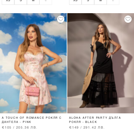
XS
S
M
L
XS
S
M
L
A TOUCH OF ROMANCE РОКЛЯ С
ALOHA AFTER PARTY ДЪЛГА
ДАНТЕЛА - PINK
РОКЛЯ - BLACK
€105 / 205.36 ЛВ.
€149 / 291.42 ЛВ.