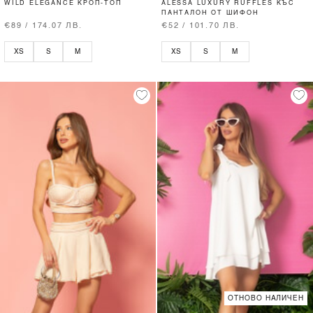
WILD ELEGANCE КРОП-ТОП
ALESSA LUXURY RUFFLES КЪС
ПАНТАЛОН ОТ ШИФОН
€89 / 174.07 ЛВ.
€52 / 101.70 ЛВ.
XS
S
M
XS
S
M
ОТНОВО НАЛИЧЕН