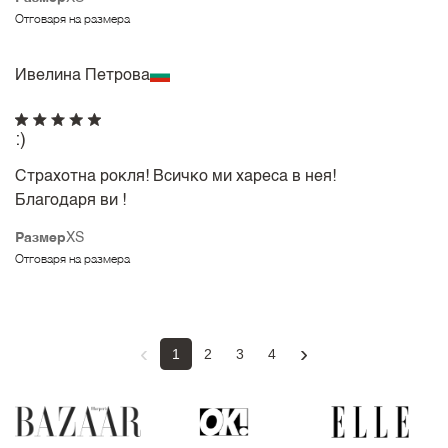
Отговаря на размера
Ивелина Петрова
:)
Страхотна рокля! Всичко ми хареса в нея!
Благодаря ви !
Размер
XS
Отговаря на размера
‹
›
1
2
3
4