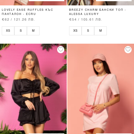
LOVELY EASE RUFFLES КЪС
BREEZY CHARM БАНСКИ ТОП -
ПАНТАЛОН - ECRU
ALESSA LUXURY
€62 / 121.26 ЛВ.
€54 / 105.61 ЛВ.
XS
S
M
XS
S
M