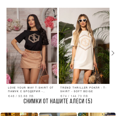
LOVE YOUR WAY T-SHIRT ОТ
TREND THRILLER РОКЛЯ - T-
D
ПАМУК С БРОДЕРИЯ -
SHIRT - SOFT BEIGE
О
LUXURY BLACK
€48 / 93.88 ЛВ.
€74 / 144.73 ЛВ.
€
СНИМКИ ОТ НАШИТЕ АЛЕСИ (5)