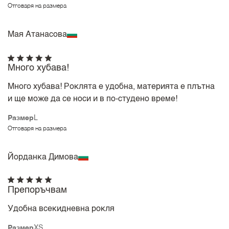
Отговаря на размера
Мая Атанасова
Много хубава!
Много хубава! Роклята е удобна, материята е плътна
и ще може да се носи и в по-студено време!
Размер
L
Отговаря на размера
Йорданка Димова
Препоръчвам
Удобна всекидневна рокля
Размер
XS