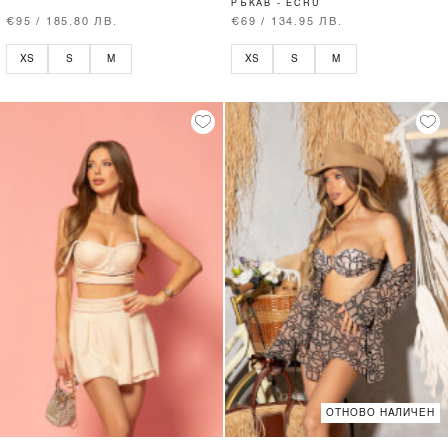
РЪКАВ - ECRU
€95 / 185.80 ЛВ.
€69 / 134.95 ЛВ.
XS
S
M
XS
S
M
ОТНОВО НАЛИЧЕН