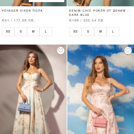
VOYAGER VIXEN ПОЛА
DENIM CHIC РОКЛЯ ОТ ДЕНИМ -
DARK BLUE
€91 / 177.98 ЛВ.
€169 / 330.54 ЛВ.
XS
S
M
L
XS
S
M
L