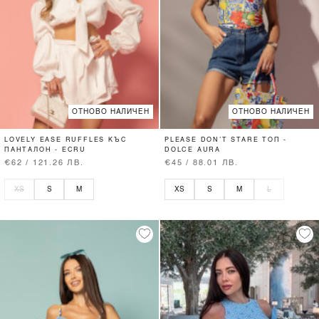
ОТНОВО НАЛИЧЕН
ОТНОВО НАЛИЧЕН
LOVELY EASE RUFFLES КЪС
PLEASE DON’T STARE ТОП -
ПАНТАЛОН - ECRU
DOLCE AURA
€62 / 121.26 ЛВ.
€45 / 88.01 ЛВ.
XS
S
M
XS
S
M
L