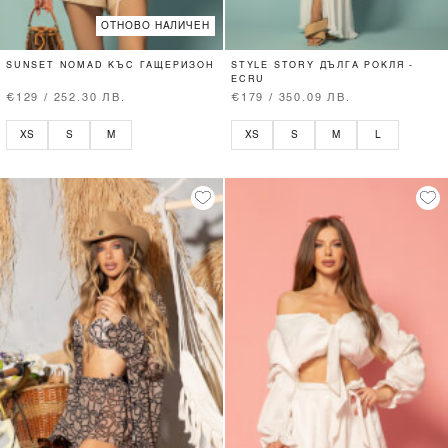
ОТНОВО НАЛИЧЕН
SUNSET NOMAD КЪС ГАЩЕРИЗОН
STYLE STORY ДЪЛГА РОКЛЯ -
ECRU
€129 / 252.30 ЛВ.
€179 / 350.09 ЛВ.
XS
S
M
XS
S
M
L