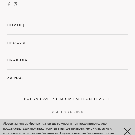
ПОМОЩ
ПРОФИЛ
ПРАВИЛА
ЗА НАС
BULGARIA'S PREMIUM FASHION LEADER
© ALESSA 2026
Alessa използва бисквитки, за да те улеснят в пазаруването. Ако
продължиш да използваш услугите ни, ще приемем, че си съгласна с
използването на такива бисквитки. Научи повече за бисквитките и
за