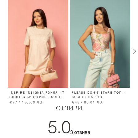
INSPIRE INSIGNIA РОКЛЯ - T-
PLEASE DON’T STARE ТОП -
T
SHIRT С БРОДЕРИЯ - SOFT
SECRET NATURE
S
BEIGE
€77 / 150.60 ЛВ.
€45 / 88.01 ЛВ.
€
ОТЗИВИ
5.0
3 отзива