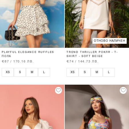
ОТНОВО НАЛИЧЕН
PLAYFUL ELEGANCE RUFFLES
TREND THRILLER РОКЛЯ - T-
ПОЛА
SHIRT - SOFT BEIGE
€87 / 170.16 ЛВ.
€74 / 144.73 ЛВ.
XS
S
M
L
XS
S
M
L