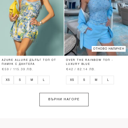
ОТНОВО НАЛИЧЕН
AZURE ALLURE ДЪЛЪГ ТОП ОТ
OVER THE RAINBOW ТОП -
ПАМУК С ДАНТЕЛА
LUXURY BLUE
€59 / 115.39 ЛВ.
€42 / 82.14 ЛВ.
XS
S
M
L
XS
S
M
L
ВЪРНИ НАГОРЕ