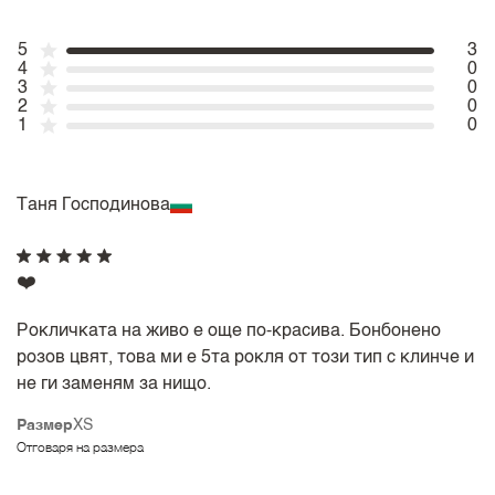
5
3
4
0
3
0
2
0
1
0
Таня Господинова
❤️
Рокличката на живо е още по-красива. Бонбонено
розов цвят, това ми е 5та рокля от този тип с клинче и
не ги заменям за нищо.
Размер
XS
Отговаря на размера