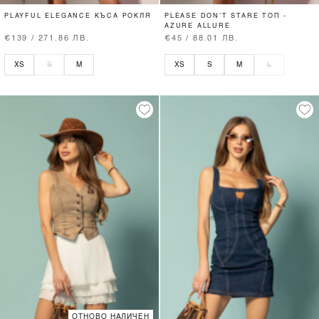
PLAYFUL ELEGANCE КЪСА РОКЛЯ
PLEASE DON’T STARE ТОП -
AZURE ALLURE
€139 / 271.86 ЛВ.
€45 / 88.01 ЛВ.
XS
S
M
XS
S
M
L
ОТНОВО НАЛИЧЕН