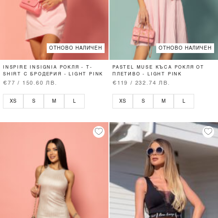
ОТНОВО НАЛИЧЕН
ОТНОВО НАЛИЧЕН
INSPIRE INSIGNIA РОКЛЯ - T-
PASTEL MUSE КЪСА РОКЛЯ ОТ
SHIRT С БРОДЕРИЯ - LIGHT PINK
ПЛЕТИВО - LIGHT PINK
€77 / 150.60 ЛВ.
€119 / 232.74 ЛВ.
XS
S
M
L
XS
S
M
L