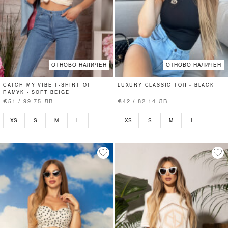
ОТНОВО НАЛИЧЕН
ОТНОВО НАЛИЧЕН
CATCH MY VIBE T-SHIRT ОТ
LUXURY CLASSIC ТОП - BLACK
ПАМУК - SOFT BEIGE
€51 / 99.75 ЛВ.
€42 / 82.14 ЛВ.
XS
S
M
L
XS
S
M
L