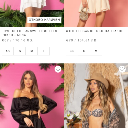
ОТНОВО НАЛИЧЕН
LOVE IS THE ANSWER RUFFLES
WILD ELEGANCE КЪС ПАНТАЛОН
РОКЛЯ - БЯЛА
€87 / 170.16 ЛВ.
€79 / 154.51 ЛВ.
XS
S
M
L
XS
S
M