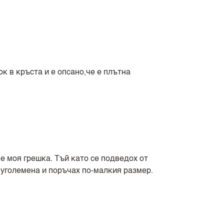
к в кръста и е опсано,че е плътна
е моя грешка. Тъй като се подведох от
 уголемена и поръчах по-малкия размер.