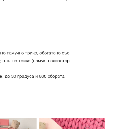
но памучно трико, обогатено със
 плътно трико (памук, полиестер -
е: до 30 градуса и 800 оборота