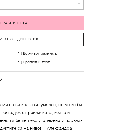
ГРАБНИ СЕГА
ЧКА С ЕДИН КЛИК
До живот размисъл
Преглед и тест
ТА
х ми се вижда леко умален, но може би
 подведох от рокличката, която и
енно тя беше леко уголемена и поръчах
дуктите са на ниво!"
- Александра