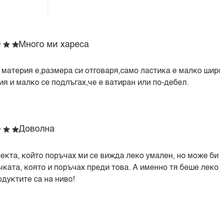
Много ми хареса
 материя е,размера си отговаря,само ластика е малко широ
я и малко се подлъгах,че е ватиран или по-дебел.
Доволна
екта, който поръчах ми се вижда леко умален, но може би 
чката, която и поръчах преди това. А именно тя беше леко
дуктите са на ниво!