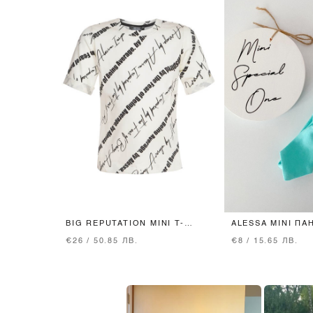
BIG REPUTATION MINI T-
ALESSA MINI ПА
SHIRT
ГЛАВА - МЕНТА
€26 / 50.85 ЛВ.
€8 / 15.65 ЛВ.