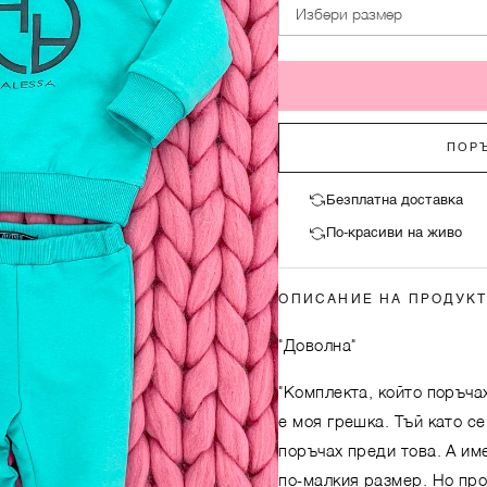
Избери размер
ПОРЪ
Безплатна доставка
По-красиви на живо
ОПИСАНИЕ НА ПРОДУК
"Доволна"
"Комплекта, който поръча
е моя грешка. Тъй като се
поръчах преди това. А им
по-малкия размер. Но про