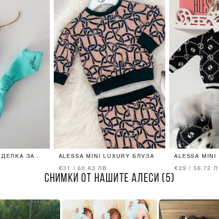
НДЕЛКА ЗА
ALESSA MINI LUXURY БЛУЗА
ALESSA MINI
ОТ ПЛЕТИВО
€31 / 60.63 ЛВ.
€29 / 56.72 Л
СНИМКИ ОТ НАШИТЕ АЛЕСИ (5)