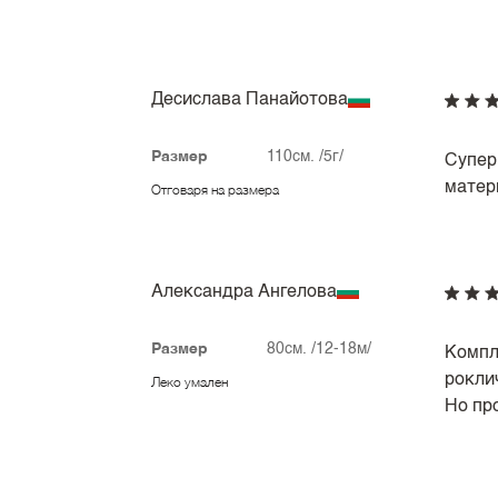
Десислава Панайотова
Размер
110см. /5г/
Супер
матери
Отговаря на размера
Александра Ангелова
Размер
80см. /12-18м/
Компл
рокли
Леко умален
Но про