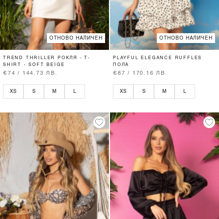
ОТНОВО НАЛИЧЕН
ОТНОВО НАЛИЧЕН
TREND THRILLER РОКЛЯ - T-
PLAYFUL ELEGANCE RUFFLES
SHIRT - SOFT BEIGE
ПОЛА
€74 / 144.73 ЛВ.
€87 / 170.16 ЛВ.
XS
S
M
L
XS
S
M
L