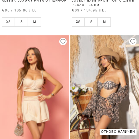
ALESSA LUXURY РИЗА ОТ ШИФОН
LOVELY EASE КРОП-ТОП С ДЪЛЪГ
РЪКАВ - ECRU
€95 / 185.80 ЛВ.
€69 / 134.95 ЛВ.
XS
S
M
XS
S
M
ОТНОВО НАЛИЧЕН