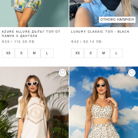
ОТНОВО НАЛИЧЕН
AZURE ALLURE ДЪЛЪГ ТОП ОТ
LUXURY CLASSIC ТОП - BLACK
ПАМУК С ДАНТЕЛА
€59 / 115.39 ЛВ.
€42 / 82.14 ЛВ.
XS
S
M
L
XS
S
M
L