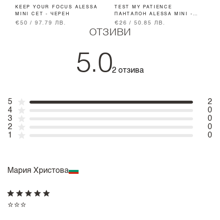
KEEP YOUR FOCUS ALESSA
TEST MY PATIENCE
R
MINI СЕТ - ЧЕРЕН
ПАНТАЛОН ALESSA MINI -
M
PINK
€50 / 97.79 ЛВ.
€26 / 50.85 ЛВ.
€
ОТЗИВИ
5.0
2 отзива
5
2
4
0
3
0
2
0
1
0
Мария Христова
⭐️⭐️⭐️