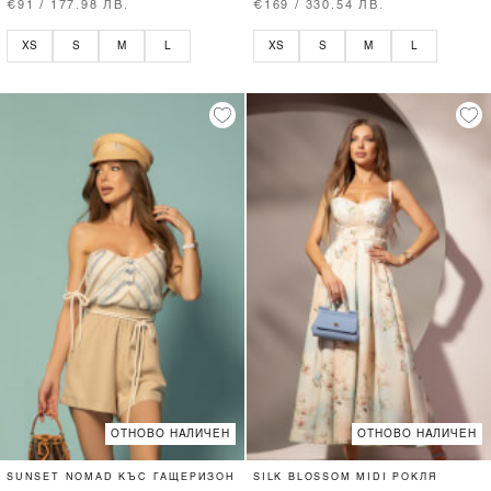
€91 / 177.98 ЛВ.
€169 / 330.54 ЛВ.
XS
S
M
L
XS
S
M
L
ОТНОВО НАЛИЧЕН
ОТНОВО НАЛИЧЕН
SUNSET NOMAD КЪС ГАЩЕРИЗОН
SILK BLOSSOM MIDI РОКЛЯ