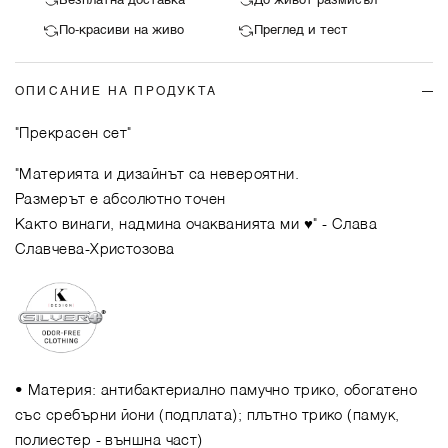
Безплатна доставка
До живот размисъл
По-красиви на живо
Преглед и тест
ОПИСАНИЕ НА ПРОДУКТА
"Прекрасен сет"
"Материята и дизайнът са невероятни.
Размерът е абсолютно точен
Както винаги, надмина очакванията ми ♥️"
- Слава
Славчева-Христозова
• Материя: антибактериално памучно трико, обогатено
със сребърни йони (подплата); плътно трико (памук,
полиестер - външна част)