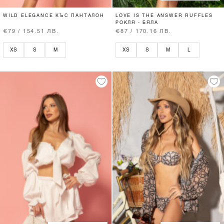
WILD ELEGANCE КЪС ПАНТАЛОН
LOVE IS THE ANSWER RUFFLES
РОКЛЯ - БЯЛА
€79 / 154.51 ЛВ.
€87 / 170.16 ЛВ.
XS
S
M
XS
S
M
L