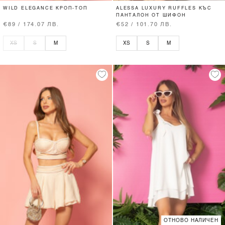
WILD ELEGANCE КРОП-ТОП
ALESSA LUXURY RUFFLES КЪС
ПАНТАЛОН ОТ ШИФОН
€89 / 174.07 ЛВ.
€52 / 101.70 ЛВ.
XS
S
M
XS
S
M
ОТНОВО НАЛИЧЕН