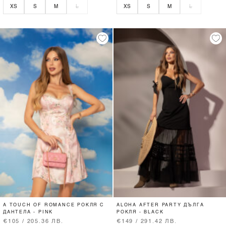
XS
S
M
L
XS
S
M
L
A TOUCH OF ROMANCE РОКЛЯ С
ALOHA AFTER PARTY ДЪЛГА
ДАНТЕЛА - PINK
РОКЛЯ - BLACK
€105 / 205.36 ЛВ.
€149 / 291.42 ЛВ.