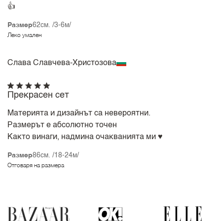
👍
Размер
62см. /3-6м/
Леко умален
Слава Славчева-Христозова
Прекрасен сет
Материята и дизайнът са невероятни.
Размерът е абсолютно точен
Както винаги, надмина очакванията ми ♥️
Размер
86см. /18-24м/
Отговаря на размера