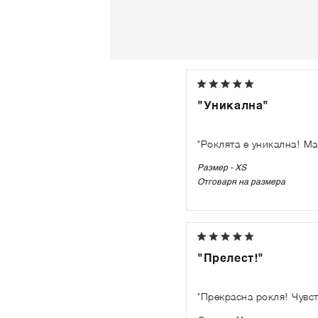
"Уникална"
"Роклята е уникална! Ма
Размер - XS
Отговаря на размера
"Прелест!"
"Прекрасна рокля! Чувст