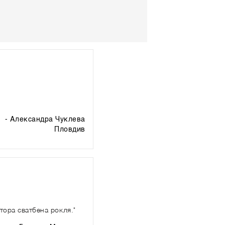
- Александра Чуклева
пловдив
тора сватбена рокля."