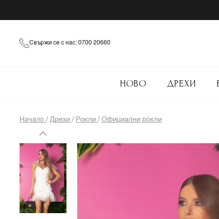
Свържи се с нас: 0700 20660
НОВО
ДРЕХИ
Начало
/
Дрехи
/
Рокли
/
Официални рокли