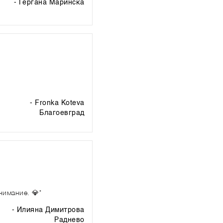
- Гергана Маринска
- Fronka Koteva
благоевград
нимание. 💎"
- Илияна Димитрова
раднево