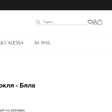
ЩО ALESSA
ЗА НАС
окля - Бяла
аря на размера