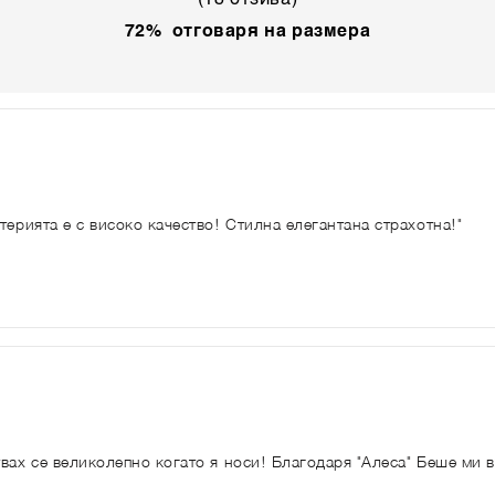
72% отговаря на размера
терията е с високо качество! Стилна елегантана страхотна!"
вах се великолепно когато я носи! Благодаря "Алеса" Беше ми в