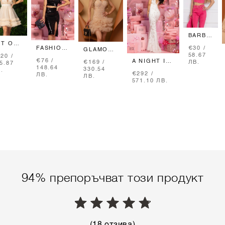
BARBIE
LIFE
RT OF
FASHION
€30 /
DOLL
GLAMOUR
ASHION
APPETITE
58.67
20 /
КОЛАН
GIRL
ОКЛЯ-
€76 /
A NIGHT IN
ПОЛА
ЛВ.
€169 /
5.87
- PINK
ПАРТИ
АЧКА
148.64
DUBAI
330.54
.
РОКЛЯ
€292 /
ЛВ.
ПРЕМИЕРНА
ЛВ.
571.10 ЛВ.
РОКЛЯ
94% препоръчват този продукт
(18 отзива)