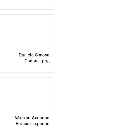
- Daniela Simova
софия-град
- Айджан Асенова
велико търново