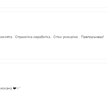
роклята . Страхотна изработка . Стои уникално . Препоръчвам"
зискана.❤️✨"