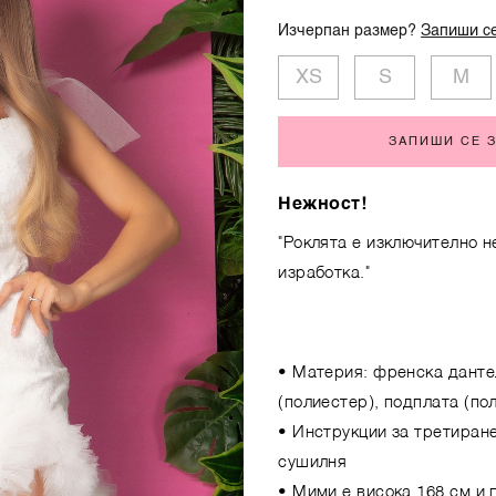
Изчерпан размер?
Запиши се
XS
S
M
ЗАПИШИ СЕ 
Нежност!
"Роклята е изключително н
изработка."
• Материя: френска дантел
(полиестер), подплата (по
• Инструкции за третиране
сушилня
• Мими е висока 168 см и 