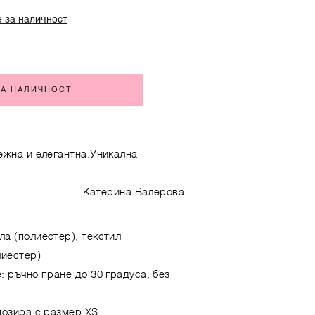
 за наличност
ЗА НАЛИЧНОСТ
ежна и елегантна.Уникална
- Катерина Валерова
а (полиестер), текстил
лиестер)
: ръчно пране до 30 градуса, без
позира с размер XS