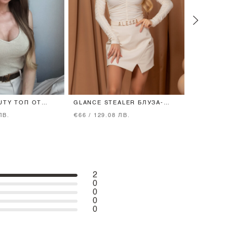
UTY ТОП ОТ
GLANCE STEALER БЛУЗА-
DYNAMIC
NUDE
ПОЛО - SOFT BEIGE
ДЪЛЖИНА
ЛВ.
€66 / 129.08 ЛВ.
€17 / 33.
2
0
0
0
0