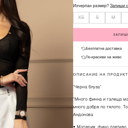
Изчерпан размер?
Запиши с
XS
S
M
ЗАПИШ
Безплатна доставка
По-красиви на живо
ОПИСАНИЕ НА ПРОДУК
"Черна блуза"
"Много финна и галеща ма
много добре по тялото. То
Андонова
• Материя: фино плетиво 