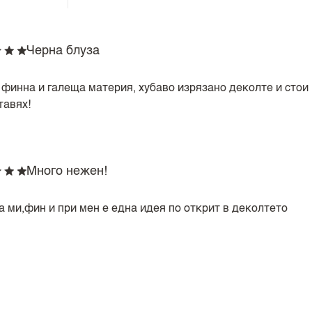
Черна блуза
 финна и галеща материя, хубаво изрязано деколте и стои 
тавях!
Много нежен!
а ми,фин и при мен е една идея по открит в деколтето