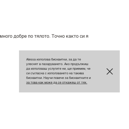
много добре по тялото. Точно както си я
Alessa използва бисквитки, за да те
улеснят в пазаруването. Ако продължиш
да използваш услугите ни, ще приемем, че
си съгласна с използването на такива
бисквитки. Научи повече за бисквитките и
за това как може да се откажеш от тях.