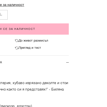
е за наличност
L
И СЕ ЗА НАЛИЧНОСТ
До живот размисъл
Преглед и тест
ТА
терия, хубаво изрязано деколте и стои
чно както си я представях!"
- Биляна
(вискоза, еластан)