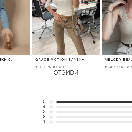
НКИ С
GRACE MOTION БЛУЗКА -
MELODY BEA
РА
ECRU
ПЛЕТИВО - 
.
€49 / 95.84 ЛВ.
€59 / 115.39 
ОТЗИВИ
5
4
3
2
1