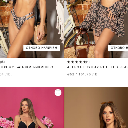
ОТНОВО НАЛИЧЕН
ОТНОВО 
XS
S
M
XS
S
M
(5)
(4)
LUXURY БАНСКИ БИКИНИ С
ALESSA LUXURY RUFFLES КЪС
ТАЛИЯ
ПАНТАЛОН ОТ ШИФОН
.54 ЛВ.
€52 / 101.70 ЛВ.