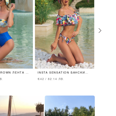
CROWN ЛЕНТА ЗА
INSTA SENSATION БАНСКИ
ALESSA 
RUFFLES
БИКИНИ 
В.
€42 / 82.14 ЛВ.
€46 / 89.