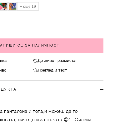
+ още 19
ЗАПИШИ СЕ ЗА НАЛИЧНОСТ
вка
До живот размисъл
иво
Преглед и тест
ОЩЕ ОТ ПРИНТОВЕ
ОДУКТА
ВИЖ ОЩЕ ОТ ПРИНТОВЕ
а панталона и топа,и можеш да го
косата,шията,а и за ръката 😊"
- Силвия