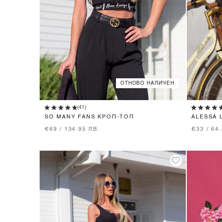
ОТНОВО НАЛИЧЕН
XS
S
M
(41)
SO MANY FANS КРОП-ТОП
ALESSA 
НИСКА 
€69 / 134.95 ЛВ.
€33 / 64