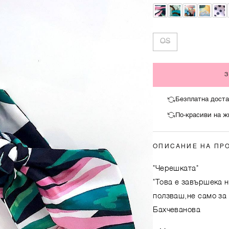
OS
Безплатна доста
По-красиви на ж
ОПИСАНИЕ НА ПР
"Черешката"
"Това е завършека н
ползваш,не само за 
Бахчеванова