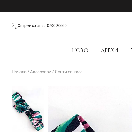
Свържи се с нас: 0700 20660
НОВО
ДРЕХИ
Начало
/
Аксесоари
/
Ленти за коса