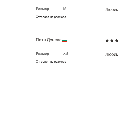
Размер
M
Люби
Отговаря на размера
Петя Донева
Размер
XS
Любим
Отговаря на размера
Мария Димитрова
Размер
XS
🌼🌼
изпип
Отговаря на размера