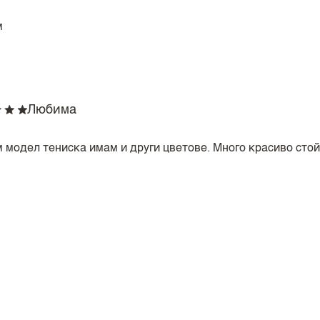
м
Любима
 модел тениска имам и други цветове. Много красиво стой 
🌼Свеж цвят,отлична изработка и качество🌼
Много свеж и приятен цвят в любимото за мен жълто.Идеа
ани всички детайли.Огромно благодаря за това свежо поп