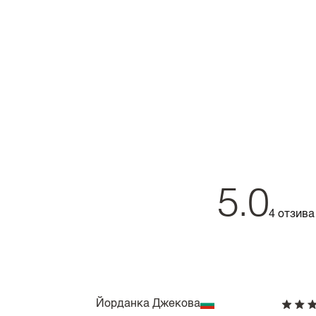
5.0
4 отзива
Йорданка Джекова