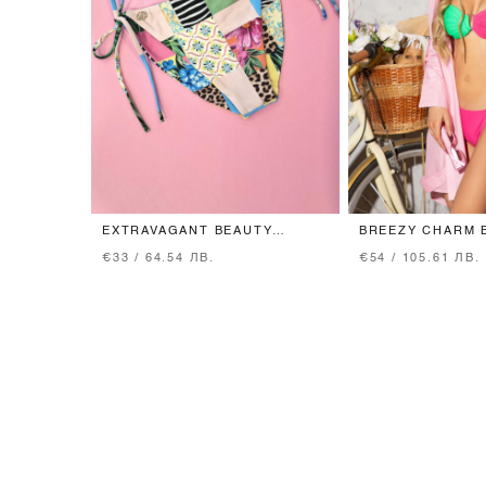
EXTRAVAGANT BEAUTY
BREEZY CHARM 
БАНСКИ БИКИНИ С НИСКА
- PINK/GREEN
€33 / 64.54 ЛВ.
€54 / 105.61 ЛВ.
ТАЛИЯ И ВРЪЗКИ