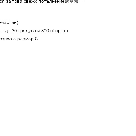
ря за това свежо попълнение🌼🌼🌼"
-
еластан)
е: до 30 градуса и 800 оборота
позира с размер S