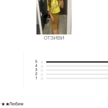
ОТЗИВИ
5
4
3
2
1
Любим