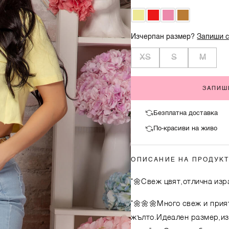
Изчерпан размер?
Запиши с
XS
S
M
ЗАПИШ
Безплатна доставка
По-красиви на живо
ОПИСАНИЕ НА ПРОДУК
"🌼Свеж цвят,отлична изр
"🌼🌼🌼Много свеж и прия
жълто.Идеален размер,изр