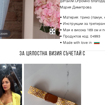
детайли.Огромно благода
Мария Димитрова
• Материя: трико (памук, 
• Инструкции за третиран
• Мая е висока 169 см и 
o zoom
• Продуктов код: 04993
• Made with love in
ЗА ЦЯЛОСТНА ВИЗИЯ СЪЧЕТАЙ С