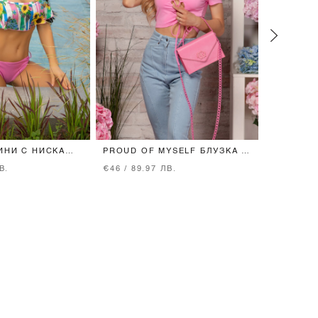
ИНИ С НИСКА
PROUD OF MYSELF БЛУЗКА -
BODY LI
ЗОВО
PINK
ТОП - ПУ
В.
€46 / 89.97 ЛВ.
€31 / 60.