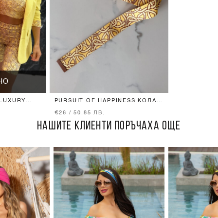
НО
 LUXURY
PURSUIT OF HAPPINESS КОЛАН
- LUXURY YELLOW
€26 / 50.85 ЛВ.
НАШИТЕ КЛИЕНТИ ПОРЪЧАХА ОЩЕ