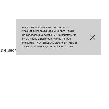
Alessa използва бисквитки, за да те
улеснят в пазаруването. Ако продължиш
да използваш услугите ни, ще приемем, че
си съгласна с използването на такива
бисквитки. Научи повече за бисквитките и
за това как може да се откажеш от тях.
и е много удобна.
лен размер,изработка на топ ниво,с
ълнение🌼🌼🌼