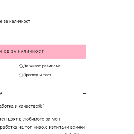
е за наличност
И СЕ ЗА НАЛИЧНОСТ
До живот размисъл
Преглед и тест
ТА
аботка и качество🌼"
тен цвят в любимото за мен
аботка на топ ниво,с изпипани всички