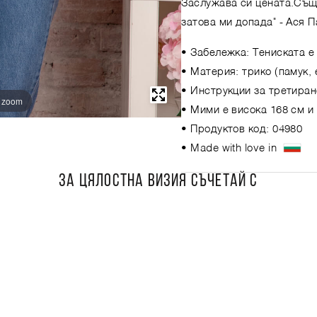
Заслужава си цената.Същ
затова ми допада"
- Ася 
• Забележка: Тениската е
• Материя: трико (памук, 
• Инструкции за третиран
o zoom
• Мими е висока 168 см и
• Продуктов код: 04980
• Made with love in
ЗА ЦЯЛОСТНА ВИЗИЯ СЪЧЕТАЙ С