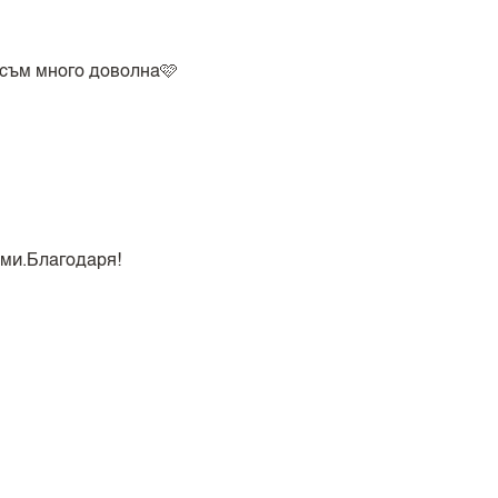
 съм много доволна🩷
 ми.Благодаря!