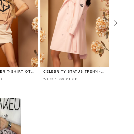
ER T-SHIRT ОТ
CELEBRITY STATUS ТРЕНЧ -
TREND TH
CHA
PINK
SHIRT - 
В.
€199 / 389.21 ЛВ.
€74 / 144