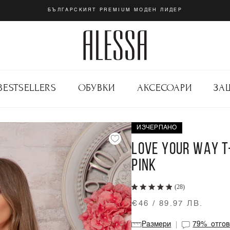
БЪЛГАРСКИЯТ PREMIUM МОДЕН ЛИДЕР
BESTSELLERS
ОБУВКИ
АКСЕСОАРИ
ЗА
ИЗЧЕРПАНО
LOVE YOUR WAY T
PINK
(28)
€46 / 89.97 ЛВ.
Размери
79%
отго