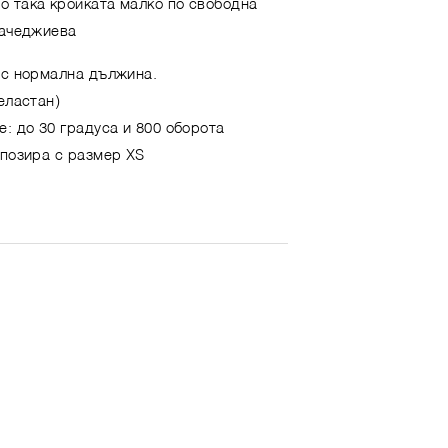
о така кройката малко по свободна
Пачеджиева
 с нормална дължина.
еластан)
е: до 30 градуса и 800 оборота
 позира с размер XS