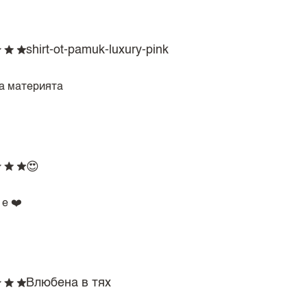
shirt-ot-pamuk-luxury-pink
а материята
😍
е ❤️
Влюбена в тях