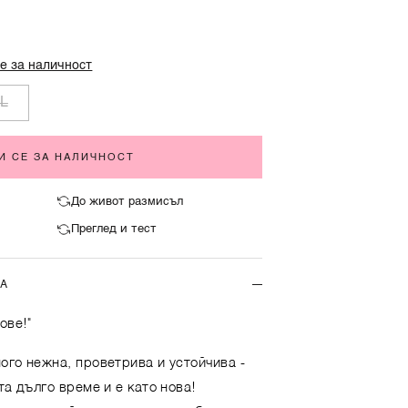
е за наличност
L
И СЕ ЗА НАЛИЧНОСТ
До живот размисъл
Преглед и тест
ТА
ове!"
ого нежна, проветрива и устойчива -
та дълго време и е като нова!