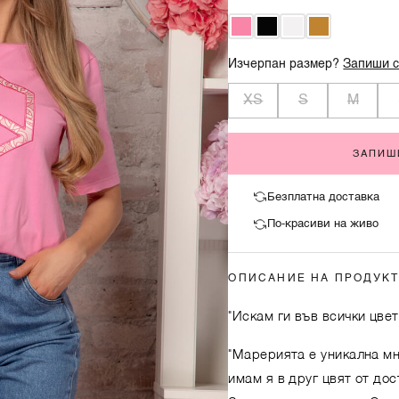
Изчерпан размер?
Запиши с
XS
S
M
ЗАПИШ
Безплатна доставка
По-красиви на живо
ОПИСАНИЕ НА ПРОДУК
"Искам ги във всички цвет
"Марерията е уникална мн
имам я в друг цвят от дос