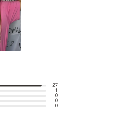
27
1
0
0
0