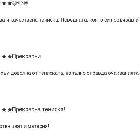
🩷🩷🩷
ва и качествена тениска. Поредната, която си поръчвам и
Прекрасни
 съм доволна от тениската, напълно оправда очакванията
Прекрасна тениска!
отен цвят и материя!