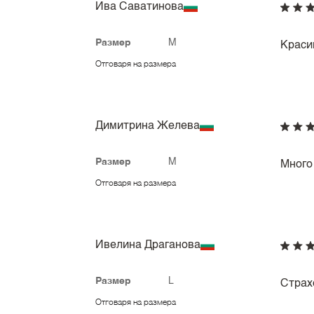
Ива Саватинова
Размер
M
Краси
Отговаря на размера
Димитрина Желева
Размер
M
Много
Отговаря на размера
Ивелина Драганова
Размер
L
Страх
Отговаря на размера