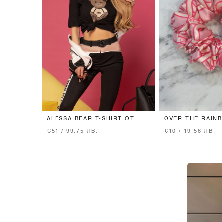
ALESSA BEAR T-SHIRT ОТ
OVER THE RAIN
ПАМУК - ЧЕРНА
СКРЪНЧИ МАЛКО
€51 / 99.75 ЛВ.
€10 / 19.56 ЛВ.
PINK