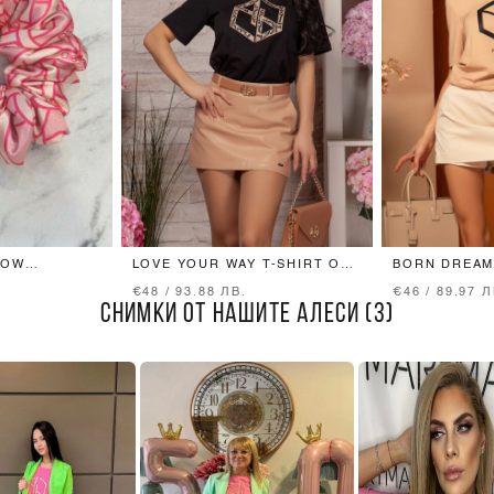
BOW
LOVE YOUR WAY T-SHIRT ОТ
BORN DREAM
 - LUXURY
ПАМУК С БРОДЕРИЯ -
ПАМУК - MO
€48 / 93.88 ЛВ.
€46 / 89.97 Л
LUXURY BLACK
СНИМКИ ОТ НАШИТЕ АЛЕСИ (3)