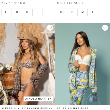
€87 / 170.16 ЛВ.
€74 / 144.73 ЛВ.
XS
S
M
L
XS
S
M
L
ОТНОВО НАЛИЧЕН
ALESSA LUXURY БАНСКИ БИКИНИ
AZURE ALLURE РИЗА