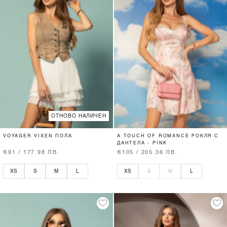
ОТНОВО НАЛИЧЕН
VOYAGER VIXEN ПОЛА
A TOUCH OF ROMANCE РОКЛЯ С
ДАНТЕЛА - PINK
€91 / 177.98 ЛВ.
€105 / 205.36 ЛВ.
XS
S
M
L
XS
S
M
L