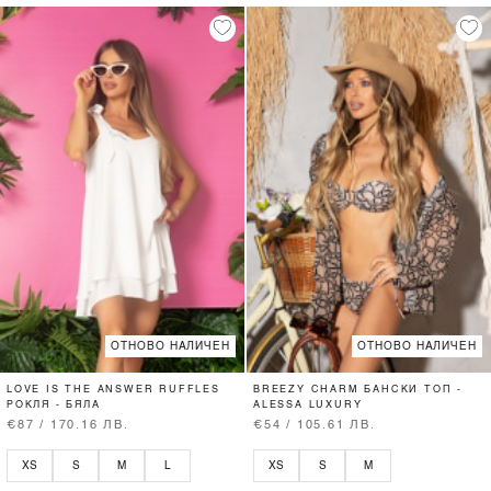
ОТНОВО НАЛИЧЕН
ОТНОВО НАЛИЧЕН
LOVE IS THE ANSWER RUFFLES
BREEZY CHARM БАНСКИ ТОП -
РОКЛЯ - БЯЛА
ALESSA LUXURY
€87 / 170.16 ЛВ.
€54 / 105.61 ЛВ.
XS
S
M
L
XS
S
M