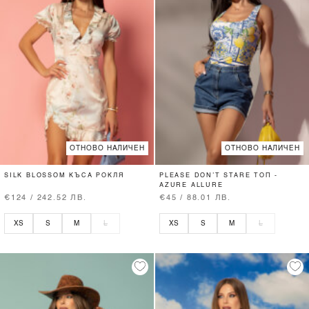
ОТНОВО НАЛИЧЕН
ОТНОВО НАЛИЧЕН
SILK BLOSSOM КЪСА РОКЛЯ
PLEASE DON’T STARE ТОП -
AZURE ALLURE
€124 / 242.52 ЛВ.
€45 / 88.01 ЛВ.
XS
S
M
L
XS
S
M
L