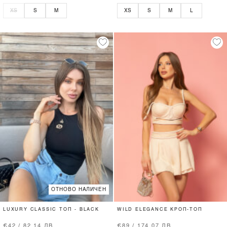
XS
S
M
XS
S
M
L
ОТНОВО НАЛИЧЕН
LUXURY CLASSIC ТОП - BLACK
WILD ELEGANCE КРОП-ТОП
€42 / 82.14 ЛВ.
€89 / 174.07 ЛВ.