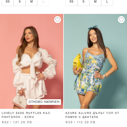
XS
S
M
L
XS
S
M
L
ОТНОВО НАЛИЧЕН
LOVELY EASE RUFFLES КЪС
AZURE ALLURE ДЪЛЪГ ТОП ОТ
ПАНТАЛОН - ECRU
ПАМУК С ДАНТЕЛА
€62 / 121.26 ЛВ.
€59 / 115.39 ЛВ.