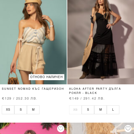
ОТНОВО НАЛИЧЕН
SUNSET NOMAD КЪС ГАЩЕРИЗОН
ALOHA AFTER PARTY ДЪЛГА
РОКЛЯ - BLACK
€129 / 252.30 ЛВ.
€149 / 291.42 ЛВ.
XS
S
M
XS
S
M
L