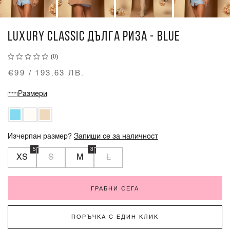
LUXURY CLASSIC ДЪЛГА РИЗА - BLUE
(0)
€99 / 193.63 ЛВ.
Размери
Изчерпан размер?
Запиши се за наличност
5
3
XS
S
M
L
ГРАБНИ СЕГА
ПОРЪЧКА С ЕДИН КЛИК