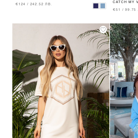
CATCH MY V
€124 / 242.52 ЛВ.
SOFT BEIG
€51 / 99.75