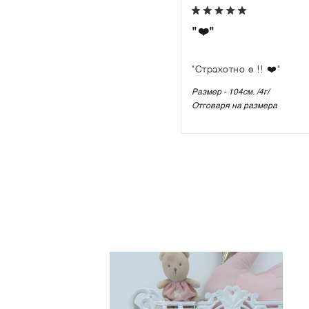
"❤️"
"Страхотно е !! ❤️"
Размер - 104см. /4г/
Отговаря на размера