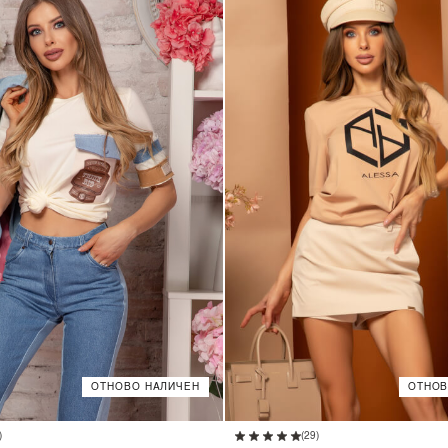
ОТНОВО НАЛИЧЕН
ОТНОВ
XS
S
M
L
XS
S
M
L
)
(29)