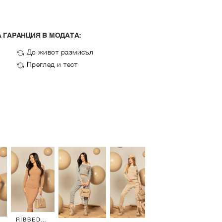
 ГАРАНЦИЯ В МОДАТА:
До живот размисъл
Преглед и тест
S
R
€3
MI
RIBBED
RIBBED