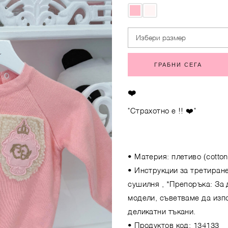
Избери размер
ГРАБНИ СЕГА
❤️
"Страхотно е !! ❤️"
• Материя: плетиво (cotton,
• Инструкции за третиране
сушилня , *Препоръка: За
модели, съветваме да изпо
деликатни тъкани.
• Продуктов код: 134133