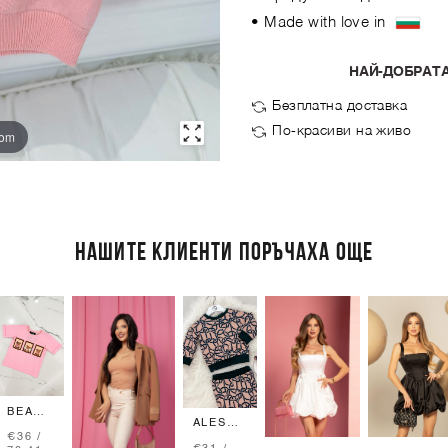
• Made with love in
НАЙ-ДОБРАТА
Безплатна доставка
По-красиви на живо
oom
НАШИТЕ КЛИЕНТИ ПОРЪЧАХА ОЩЕ
BEAR
ALESSA
HUG
€36 /
MINI
MINI