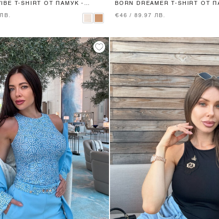
IBE T-SHIRT ОТ ПАМУК -
BORN DREAMER T-SHIRT ОТ П
E
MOCHA
 ЛВ.
€46 / 89.97 ЛВ.