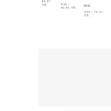
89.97
CLASSIC
MINI
€49 /
ЛВ.
MINI
ДЪЛГИ
BIG
95.84 ЛВ.
ПУЛОВЕР
ДЪНКИ
REPUTATION
€36 / 70.41
ОТ
- SOFT
ALESSA MINI
ЛВ.
ПЛЕТИВО
BEIGE
СУИТШЪРТ
- CREAM