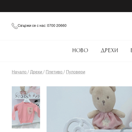
Свържи се с нас: 0700 20660
НОВО
ДРЕХИ
Начало
/
Дрехи
/
Плетиво
/
Пуловери