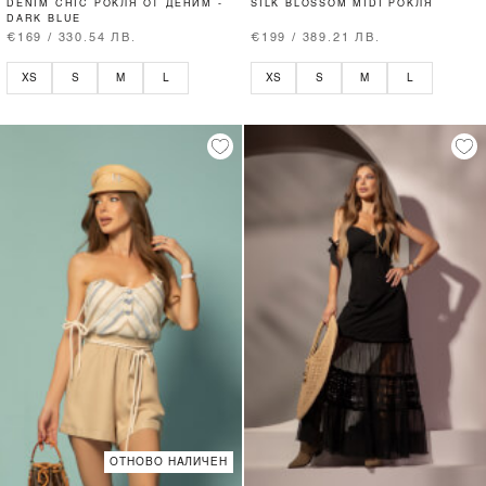
DENIM CHIC РОКЛЯ ОТ ДЕНИМ -
SILK BLOSSOM MIDI РОКЛЯ
DARK BLUE
€169 / 330.54 ЛВ.
€199 / 389.21 ЛВ.
XS
S
M
L
XS
S
M
L
ОТНОВО НАЛИЧЕН