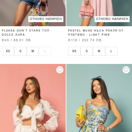
ОТНОВО НАЛИЧЕН
ОТНОВО НАЛИЧЕН
PLEASE DON’T STARE ТОП -
PASTEL MUSE КЪСА РОКЛЯ ОТ
DOLCE AURA
ПЛЕТИВО - LIGHT PINK
€45 / 88.01 ЛВ.
€119 / 232.74 ЛВ.
XS
S
M
L
XS
S
M
L