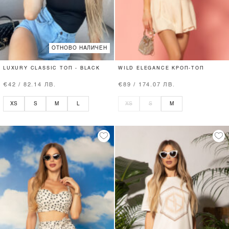
ОТНОВО НАЛИЧЕН
LUXURY CLASSIC ТОП - BLACK
WILD ELEGANCE КРОП-ТОП
€42 / 82.14 ЛВ.
€89 / 174.07 ЛВ.
XS
S
M
L
XS
S
M