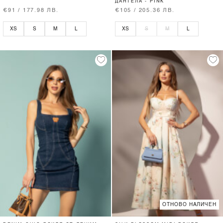
ДАНТЕЛА - PINK
€91 / 177.98 ЛВ.
€105 / 205.36 ЛВ.
XS
S
M
L
XS
S
M
L
ОТНОВО НАЛИЧЕН