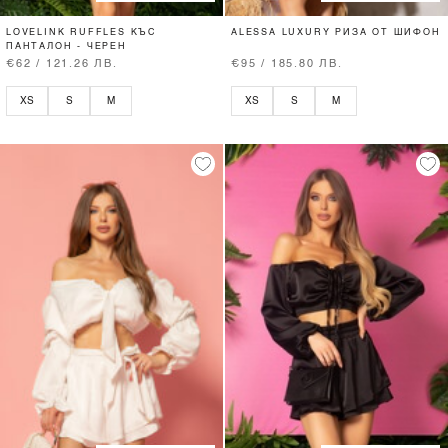
LOVELINK RUFFLES КЪС
ALESSA LUXURY РИЗА ОТ ШИФОН
ПАНТАЛОН - ЧЕРЕН
€62 / 121.26 ЛВ.
€95 / 185.80 ЛВ.
XS
S
M
XS
S
M