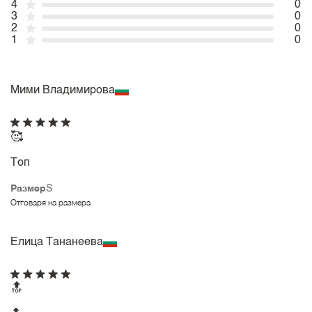
4
0
3
0
2
0
1
0
Мими Владимирова
🥰
Топ
Размер
S
Отговаря на размера
Елица Тананеева
🔝