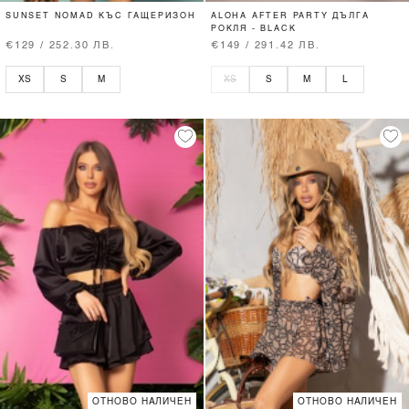
SUNSET NOMAD КЪС ГАЩЕРИЗОН
ALOHA AFTER PARTY ДЪЛГА
РОКЛЯ - BLACK
€129 / 252.30 ЛВ.
€149 / 291.42 ЛВ.
XS
S
M
XS
S
M
L
ОТНОВО НАЛИЧЕН
ОТНОВО НАЛИЧЕН