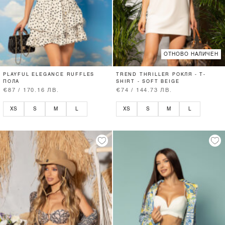
ОТНОВО НАЛИЧЕН
PLAYFUL ELEGANCE RUFFLES
TREND THRILLER РОКЛЯ - T-
ПОЛА
SHIRT - SOFT BEIGE
€87 / 170.16 ЛВ.
€74 / 144.73 ЛВ.
XS
S
M
L
XS
S
M
L