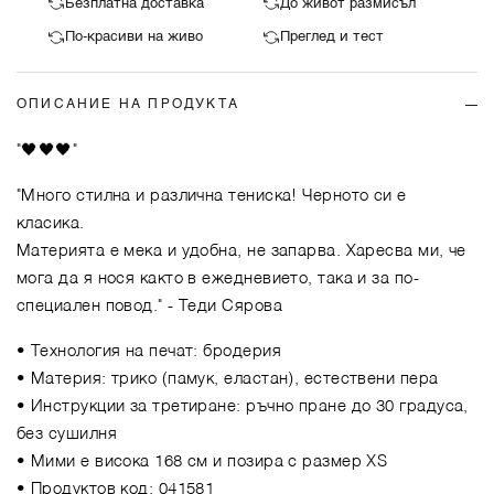
Безплатна доставка
До живот размисъл
По-красиви на живо
Преглед и тест
ОПИСАНИЕ НА ПРОДУКТА
"🖤🖤🖤"
"Много стилна и различна тениска! Черното си е
класика.
Материята е мека и удобна, не запарва. Харесва ми, че
мога да я нося както в ежедневието, така и за по-
специален повод."
- Теди Сярова
• Технология на печат: бродерия
• Материя: трико (памук, еластан), естествени пера
• Инструкции за третиране: ръчно пране до 30 градуса,
без сушилня
• Мими е висока 168 см и позира с размер XS
• Продуктов код: 041581