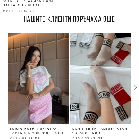
SCENT OF A WOMAN ПОЛА-
ПАНТАЛОН - BLACK
€94 / 183.85 ЛВ.
НАШИТЕ КЛИЕНТИ ПОРЪЧАХА ОЩЕ
SUGAR RUSH T-SHIRT ОТ
DON'T BE SHY ALESSA КЪСИ
A
ПАМУК С БРОДЕРИЯ - ECRU
ЧОРАПИ - NUDE
Б