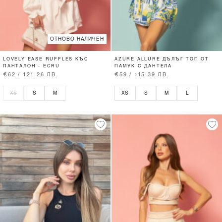
ОТНОВО НАЛИЧЕН
LOVELY EASE RUFFLES КЪС
AZURE ALLURE ДЪЛЪГ ТОП ОТ
ПАНТАЛОН - ECRU
ПАМУК С ДАНТЕЛА
€62 / 121.26 ЛВ.
€59 / 115.39 ЛВ.
XS
S
M
XS
S
M
L