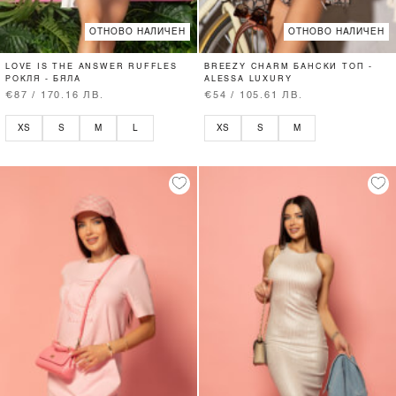
ОТНОВО НАЛИЧЕН
ОТНОВО НАЛИЧЕН
LOVE IS THE ANSWER RUFFLES
BREEZY CHARM БАНСКИ ТОП -
РОКЛЯ - БЯЛА
ALESSA LUXURY
€87 / 170.16 ЛВ.
€54 / 105.61 ЛВ.
XS
S
M
L
XS
S
M