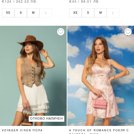
€124 / 242.52 ЛВ.
€45 / 88.01 ЛВ.
XS
S
M
L
XS
S
M
L
ОТНОВО НАЛИЧЕН
VOYAGER VIXEN ПОЛА
A TOUCH OF ROMANCE РОКЛЯ С