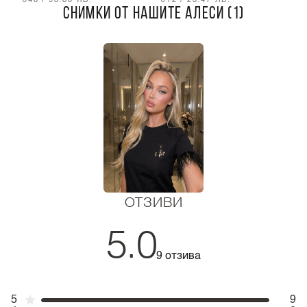
€48 / 93.88 ЛВ.
€12 / 23.47 ЛВ.
€
СНИМКИ ОТ НАШИТЕ АЛЕСИ (1)
ОТЗИВИ
5.0
9 отзива
5
9