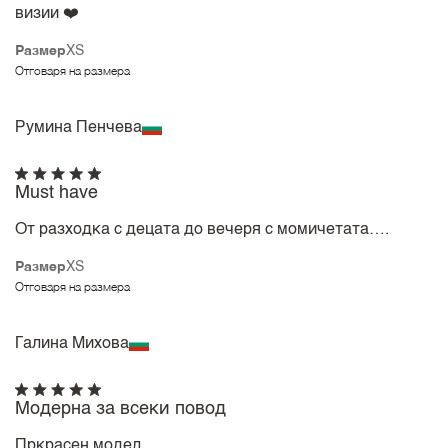
визии ❤️
Размер
XS
Отговаря на размера
Румина Пенчева
Must have
От разходка с децата до вечеря с момичетата….
Размер
XS
Отговаря на размера
Галина Михова
Модерна за всеки повод
Пркрасен модел