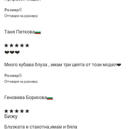
Размер
S
Отговаря на размера
Таня Петкова
❤️❤️❤️
Много хубава блуза , имам три цвята от този модел❤️
Размер
S
Отговаря на размера
Геновева Борисова
Бижу
Блузката е стахотна,имам и бяла