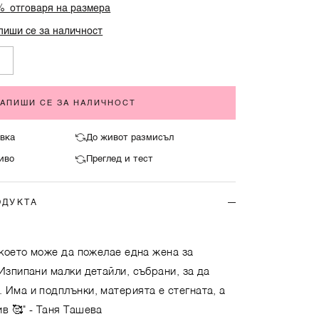
0%
отговаря на размера
пиши се за наличност
ЗАПИШИ СЕ ЗА НАЛИЧНОСТ
вка
До живот размисъл
иво
Преглед и тест
ОДУКТА
 което може да пожелае една жена за
Изпипани малки детайли, събрани, за да
 Има и подплънки, материята е стегната, а
в 🥰"
- Таня Ташева