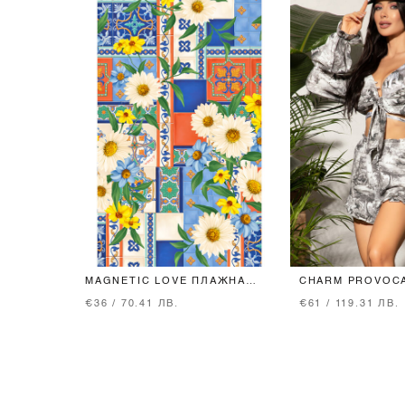
MAGNETIC LOVE ПЛАЖНА
CHARM PROVOC
ХАВЛИЯ
RUFFLES КРОП-
€36 / 70.41 ЛВ.
€61 / 119.31 ЛВ.
TRENDSETTER I