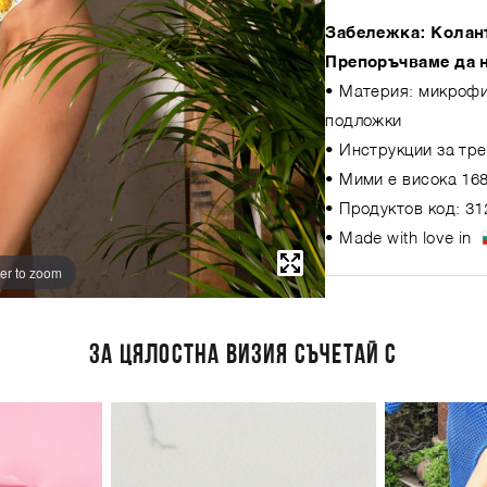
Забележка: Коланъ
Препоръчваме да н
• Материя: микрофи
подложки
• Инструкции за тре
• Мими е висока 168
• Продуктов код: 31
• Made with love in
er to zoom
ЗА ЦЯЛОСТНА ВИЗИЯ СЪЧЕТАЙ С