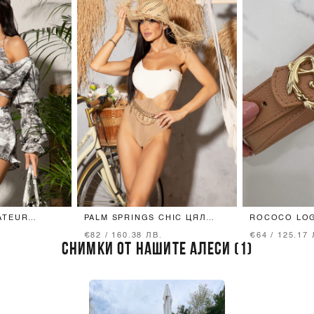
ATEUR
PALM SPRINGS CHIC ЦЯЛ
ROCOCO LO
ТОП -
БАНСКИ - SOFT
КОЛАН - ТЕ
€82 / 160.38 ЛВ.
€64 / 125.17 
CON - GREY
BEIGE/MOCHA
ТОКА
СНИМКИ ОТ НАШИТЕ АЛЕСИ (1)