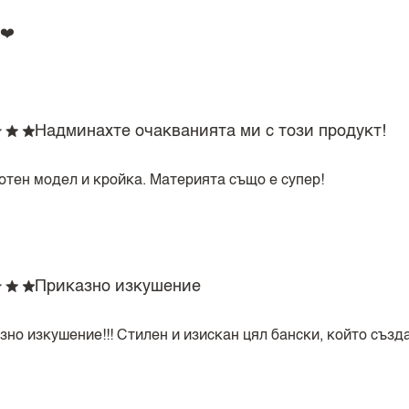
❤️
Надминахте очакванията ми с този продукт!
отен модел и кройка. Материята също е супер!
Приказно изкушение
зно изкушение!!! Стилен и изискан цял бански, който създ