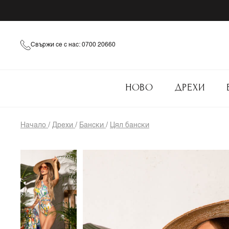
Свържи се с нас: 0700 20660
НОВО
ДРЕХИ
Начало
/
Дрехи
/
Бански
/
Цял бански