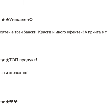
Уникален🌻
оятен е този бански! Красив и много ефектен! А принта е 
ТОП продукт!
ен и страхотен!
❤️❤️