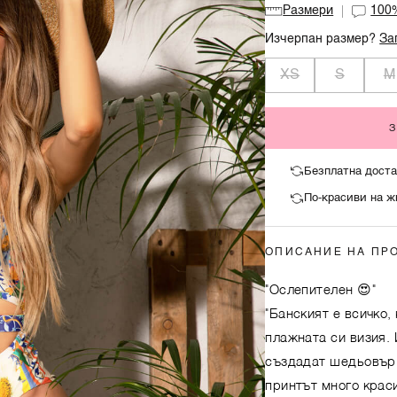
Размери
10
Изчерпан размер?
За
XS
S
M
Безплатна доста
По-красиви на ж
ОПИСАНИЕ НА ПР
"Ослепителен 😍"
"Банският е всичко,
плажната си визия. 
създадат шедьовър.
принтът много краси