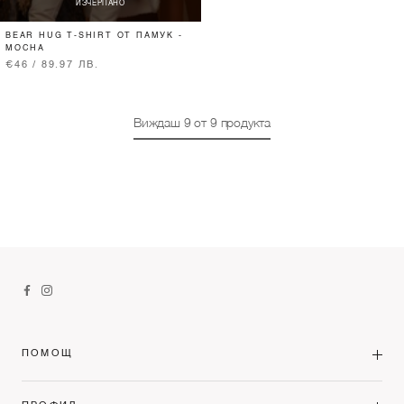
ИЗЧЕРПАНО
BEAR HUG T-SHIRT ОТ ПАМУК -
MOCHA
€46 / 89.97 ЛВ.
Виждаш
9
от
9
продукта
ПОМОЩ