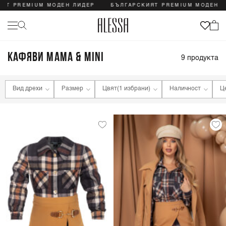
ЯТ PREMIUM МОДЕН ЛИДЕР
БЪЛГАРСКИЯТ PREMIUM МОДЕН Л
КАФЯВИ MAMA & MINI
9
продукта
Вид дрехи
Размер
Цвят
(1 избрани)
Наличност
Ц