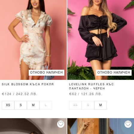
ОТНОВО НАЛИЧЕН
ОТНОВО НАЛИЧЕН
SILK BLOSSOM КЪСА РОКЛЯ
LOVELINK RUFFLES КЪС
ПАНТАЛОН - ЧЕРЕН
€124 / 242.52 ЛВ.
€62 / 121.26 ЛВ.
XS
S
M
L
XS
S
M