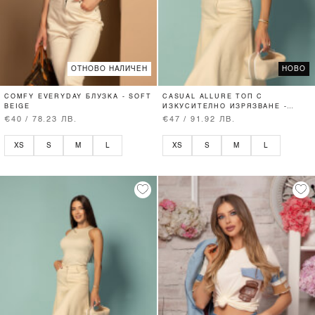
ОТНОВО НАЛИЧЕН
НОВО
COMFY EVERYDAY БЛУЗКА - SOFT
CASUAL ALLURE ТОП С
BEIGE
ИЗКУСИТЕЛНО ИЗРЯЗВАНЕ -
SOFT BEIGE
€40 / 78.23 ЛВ.
€47 / 91.92 ЛВ.
XS
S
M
L
XS
S
M
L