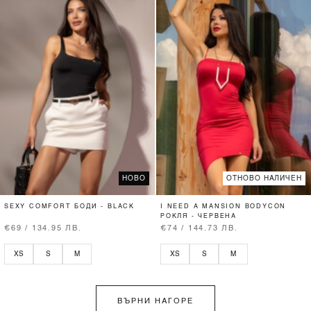
НОВО
ОТНОВО НАЛИЧЕН
SEXY COMFORT БОДИ - BLACK
I NEED A MANSION BODYCON
РОКЛЯ - ЧЕРВЕНА
€69 / 134.95 ЛВ.
€74 / 144.73 ЛВ.
XS
S
M
XS
S
M
ВЪРНИ НАГОРЕ