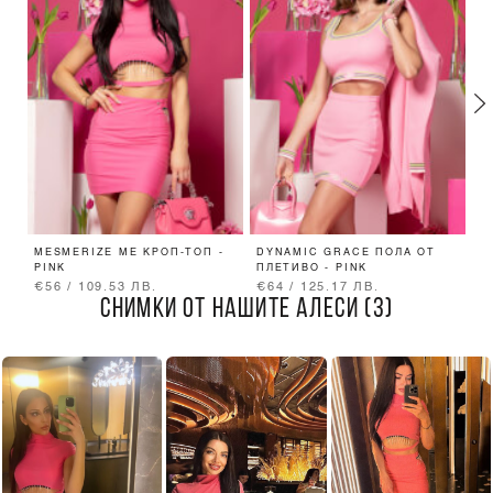
MESMERIZE ME КРОП-ТОП -
DYNAMIC GRACE ПОЛА ОТ
G
PINK
ПЛЕТИВО - PINK
К
€56 / 109.53 ЛВ.
€64 / 125.17 ЛВ.
€
СНИМКИ ОТ НАШИТЕ АЛЕСИ (3)