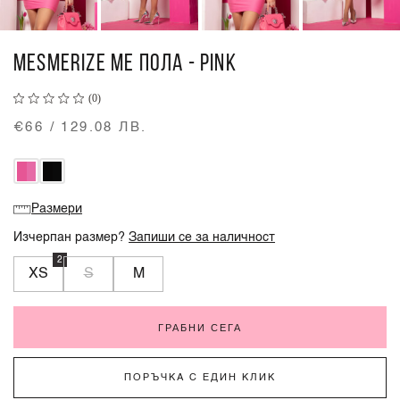
MESMERIZE ME ПОЛА - PINK
(0)
€66 / 129.08 ЛВ.
Размери
Изчерпан размер?
Запиши се за наличност
2
XS
S
M
ГРАБНИ СЕГА
ПОРЪЧКА С ЕДИН КЛИК