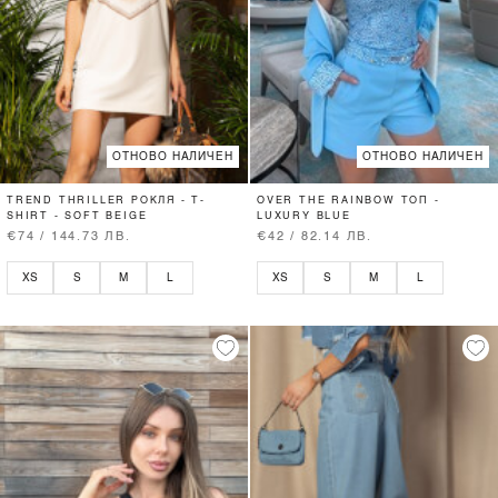
ОТНОВО НАЛИЧЕН
ОТНОВО НАЛИЧЕН
TREND THRILLER РОКЛЯ - T-
OVER THE RAINBOW ТОП -
SHIRT - SOFT BEIGE
LUXURY BLUE
€74 / 144.73 ЛВ.
€42 / 82.14 ЛВ.
XS
S
M
L
XS
S
M
L