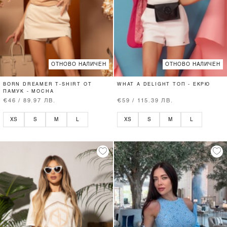
ОТНОВО НАЛИЧЕН
ОТНОВО НАЛИЧЕН
BORN DREAMER T-SHIRT ОТ
WHAT A DELIGHT ТОП - ЕКРЮ
ПАМУК - MOCHA
€46 / 89.97 ЛВ.
€59 / 115.39 ЛВ.
XS
S
M
L
XS
S
M
L