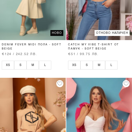
НОВО
ОТНОВО НАЛИЧЕН
DENIM FEVER MIDI ПОЛА - SOFT
CATCH MY VIBE T-SHIRT ОТ
BEIGE
ПАМУК - SOFT BEIGE
€124 / 242.52 ЛВ.
€51 / 99.75 ЛВ.
XS
S
M
L
XS
S
M
L