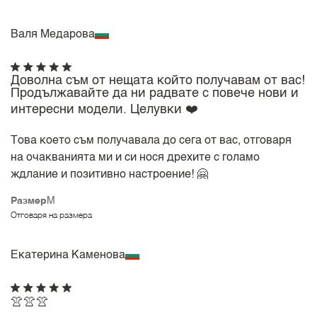
Валя Медарова
Доволна съм от нещата който получавам от вас!
Продължавайте да ни радвате с повече нови и
интересни модели. Целувки ❤️
Това което съм получавала до сега от вас, отговаря
на очакванията ми и си нося дрехите с голамо
ждлание и позитивно настроение! 🤗
Размер
M
Отговаря на размера
Екатерина Каменова
👚👚👚