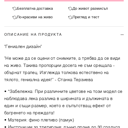
Безплатна доставка
До живот размисъл
По-красиви на живо
Преглед и тест
ОПИСАНИЕ НА ПРОДУКТА
"Гениален дизайн"
"Не може да се оцени от снимките, а трябва да се види
на живо. Такива пропорции досега не съм срещала -
обърнат трапец. Изглежда толкова естествено на
тялото, гениална идея!"
- Станка Терзиева
• *Забележка: При различните цветове на този модел се
наблюдава лека разлика в ширината и дължината в
един и същи размер, което е съпътстващ ефект от
багренето на преждата!
• Материя: фино плетиво (памук)
• Инструкции за третиране: ръчно пране до 30 градуса,