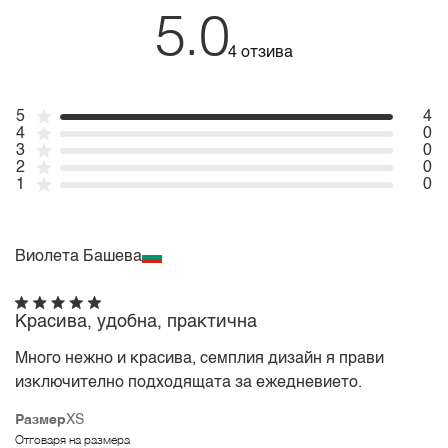
5.0
4 отзива
5
4
4
0
3
0
2
0
1
0
Виолета Башева
Красива, удобна, практична
Много нежно и красива, семплия дизайн я прави
изключително подходящата за ежедневието.
Размер
XS
Отговаря на размера