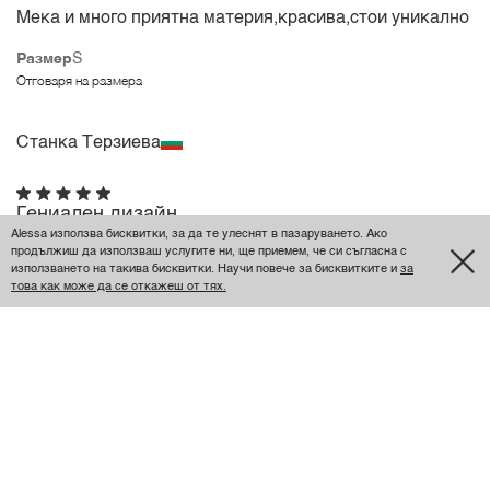
Мека и много приятна материя,красива,стои уникално
Размер
S
Отговаря на размера
Станка Терзиева
Гениален дизайн
Alessa използва бисквитки, за да те улеснят в пазаруването. Ако
Не може да се оцени от снимките, а трябва да се види
продължиш да използваш услугите ни, ще приемем, че си съгласна с
използването на такива бисквитки. Научи повече за бисквитките и
за
на живо. Такива пропорции досега не съм срещала -
това как може да се откажеш от тях.
обърнат трапец. Изглежда толкова естествено на
тялото, гениална идея!
Размер
Леко умален