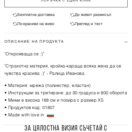
ПОРЪЧКА С ЕДИН КЛИК
Безплатна доставка
До живот размисъл
По-красиви на живо
Преглед и тест
ОПИСАНИЕ НА ПРОДУКТА
"Открояваща се :)"
"Страхотна материя, кройка-караща всяка жена да се
чувства красива :)"
- Ралица Иванова
• Материя: мрежа (полиестер, еластан)
• Инструкции за третиране: до 30 градуса и 800 оборота
• Мими е висока 168 см и позира с размер XS
• Продуктов код: 01807
• Made with love in
ЗА ЦЯЛОСТНА ВИЗИЯ СЪЧЕТАЙ С