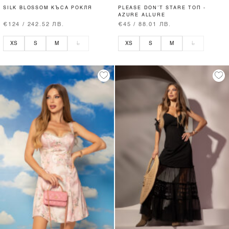
SILK BLOSSOM КЪСА РОКЛЯ
PLEASE DON’T STARE ТОП -
AZURE ALLURE
€124 / 242.52 ЛВ.
€45 / 88.01 ЛВ.
XS
S
M
L
XS
S
M
L