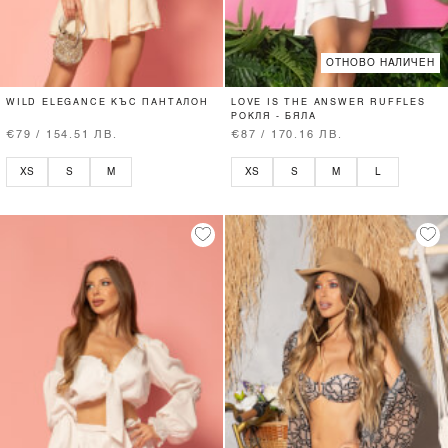
ОТНОВО НАЛИЧЕН
WILD ELEGANCE КЪС ПАНТАЛОН
LOVE IS THE ANSWER RUFFLES
РОКЛЯ - БЯЛА
€79 / 154.51 ЛВ.
€87 / 170.16 ЛВ.
XS
S
M
XS
S
M
L