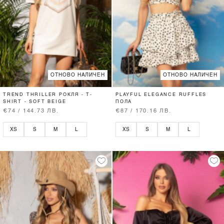
ОТНОВО НАЛИЧЕН
ОТНОВО НАЛИЧЕН
TREND THRILLER РОКЛЯ - T-
PLAYFUL ELEGANCE RUFFLES
SHIRT - SOFT BEIGE
ПОЛА
€74 / 144.73 ЛВ.
€87 / 170.16 ЛВ.
XS
S
M
L
XS
S
M
L