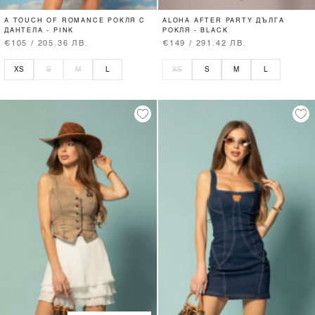
A TOUCH OF ROMANCE РОКЛЯ С
ALOHA AFTER PARTY ДЪЛГА
ДАНТЕЛА - PINK
РОКЛЯ - BLACK
€105 / 205.36 ЛВ.
€149 / 291.42 ЛВ.
XS
S
M
L
XS
S
M
L