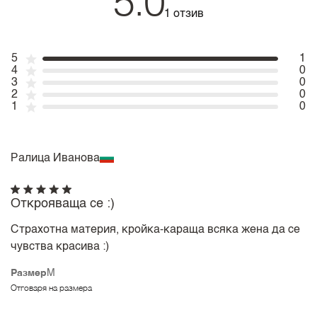
5.0
1 отзив
5
1
4
0
3
0
2
0
1
0
Ралица Иванова
Открояваща се :)
Страхотна материя, кройка-караща всяка жена да се
чувства красива :)
Размер
M
Отговаря на размера