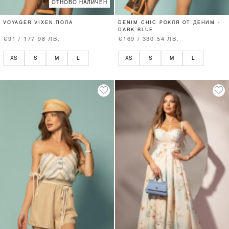
ОТНОВО НАЛИЧЕН
VOYAGER VIXEN ПОЛА
DENIM CHIC РОКЛЯ ОТ ДЕНИМ -
DARK BLUE
€91 / 177.98 ЛВ.
€169 / 330.54 ЛВ.
XS
S
M
L
XS
S
M
L