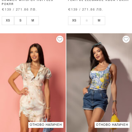
SUMMER WHISPER RUFFLES
PLAYFUL ELEGANCE КЪСА РОКЛЯ
РОКЛЯ
€139 / 271.86 ЛВ.
€139 / 271.86 ЛВ.
XS
S
M
XS
S
M
ОТНОВО НАЛИЧЕН
ОТНОВО НАЛИЧЕН