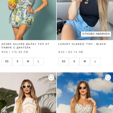
ОТНОВО НАЛИЧЕН
AZURE ALLURE ДЪЛЪГ ТОП ОТ
LUXURY CLASSIC ТОП - BLACK
ПАМУК С ДАНТЕЛА
€59 / 115.39 ЛВ.
€42 / 82.14 ЛВ.
XS
S
M
L
XS
S
M
L